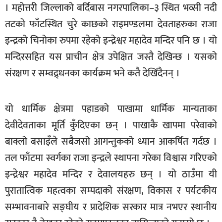
। महोत्तरी जिल्लाको बर्दिबास नगरपालिका–३ स्थित भव्सी नदी
खेलकुद
तटको फाँटस्थित चुरे काछको राइमण्डलमा देवताहरुका राजा
मनोरञ्जन
इन्द्रको चिनोका रुपमा रहेको इन्द्रेश्वर महादेव मन्दिर पनि छ । यो
फोटो
मन्दिरसहित यस प्राचीन क्षेत्र उपेक्षित जस्तै देखिन्छ । यसको
/
संरक्षण र सम्वद्र्धनका कार्यक्रम भने कतै देखिँदैनन् ।
भिडियो
अन्य
यो धार्मिक क्षेत्रमा पहाडको पाखामा धार्मिक मान्यताका
समाज
देवीदेवताका मूर्ति कुँदिएका छन् । पाखाकै खापमा परेवाको
शिक्षा
बाक्लो बसाइँले सबैजसो आगन्तुकको ध्यान आकर्षित गर्दछ ।
तल फाँटमा स्वर्गका राजा इन्द्रले स्थापना गरेका विश्वास गरिएको
विचार
इन्द्रेश्वर महादेव मन्दिर र देवालयहरु छन् । यो ठाउँमा यी
स्वास्थ्य
पुरातात्विक महत्वका सम्पदाको संरक्षण, विकास र पर्यटकीय
सम्भावनाबारे सङ्घीय र प्रादेशिक सरकार मात्र नभएर स्थानीय