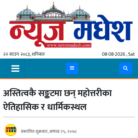
गृहपृष्ठ
समाचार
२२ साउन २०८३, शनिबार
08-08-2026 , Sat
स्थानीय
प्रदेश
कोशी
अस्तित्वकै सङ्कटमा छन् महोत्तरीका
मधेश
प्रदेश
ऐतिहासिक र धार्मिकस्थल
लुम्बिनी
गण्डकी
प्रकाशित शुक्रबार, आषाढ २५, २०७८