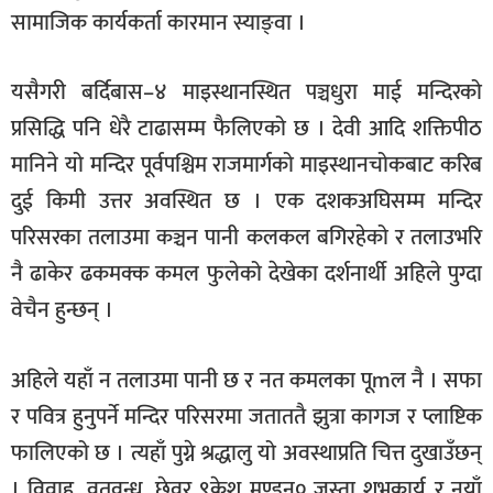
सामाजिक कार्यकर्ता कारमान स्याङ्वा ।
यसैगरी बर्दिबास–४ माइस्थानस्थित पञ्चधुरा माई मन्दिरको
प्रसिद्धि पनि धेरै टाढासम्म फैलिएको छ । देवी आदि शक्तिपीठ
मानिने यो मन्दिर पूर्वपश्चिम राजमार्गको माइस्थानचोकबाट करिब
दुई किमी उत्तर अवस्थित छ । एक दशकअघिसम्म मन्दिर
परिसरका तलाउमा कञ्चन पानी कलकल बगिरहेको र तलाउभरि
नै ढाकेर ढकमक्क कमल फुलेको देखेका दर्शनार्थी अहिले पुग्दा
वेचैन हुन्छन् ।
अहिले यहाँ न तलाउमा पानी छ र नत कमलका पूmल नै । सफा
र पवित्र हुनुपर्ने मन्दिर परिसरमा जताततै झुत्रा कागज र प्लाष्टिक
फालिएको छ । त्यहाँ पुग्ने श्रद्धालु यो अवस्थाप्रति चित्त दुखाउँछन्
। विवाह, व्रतवन्ध, छेवर ९केश मुण्डन० जस्ता शुभकार्य र नयाँ