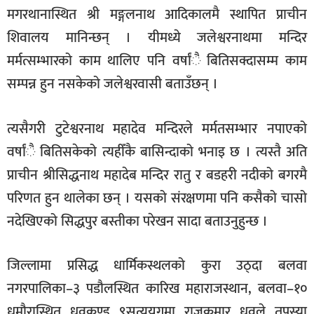
मगरथानास्थित श्री मङ्गलनाथ आदिकालमै स्थापित प्राचीन
शिवालय मानिन्छन् । यीमध्ये जलेश्वरनाथमा मन्दिर
मर्मत्सम्भारको काम थालिए पनि वर्षांै बितिसक्दासम्म काम
सम्पन्न हुन नसकेको जलेश्वरवासी बताउँछन् ।
त्यसैगरी टुटेश्वरनाथ महादेव मन्दिरले मर्मतसम्भार नपाएको
वर्षांै बितिसकेको त्यहीँकै बासिन्दाको भनाइ छ । त्यस्तै अति
प्राचीन श्रीसिद्धनाथ महादेब मन्दिर रातु र बडहरी नदीको बगरमै
परिणत हुन थालेका छन् । यसको संरक्षणमा पनि कसैको चासो
नदेखिएको सिद्धपुर बस्तीका परेखन सादा बताउनुहुन्छ ।
जिल्लामा प्रसिद्ध धार्मिकस्थलको कुरा उठ्दा बलवा
नगरपालिका–३ पडौलस्थित कारिख महाराजस्थान, बलवा–१०
धमौरास्थित ध्रुवकुण्ड ९सत्ययुगमा राजकुमार ध्रुवले तपस्या