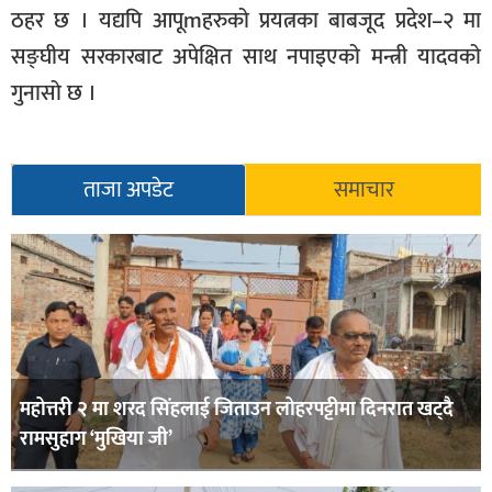
ठहर छ । यद्यपि आपूmहरुको प्रयत्नका बाबजूद प्रदेश–२ मा
सङ्घीय सरकारबाट अपेक्षित साथ नपाइएको मन्त्री यादवको
गुनासो छ ।
ताजा अपडेट
समाचार
महोत्तरी २ मा शरद सिंहलाई जिताउन लोहरपट्टीमा दिनरात खट्दै
रामसुहाग ‘मुखिया जी’