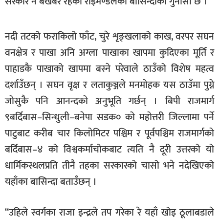
सरकार नै बेखबर रहेको राइमण्डलका बासिन्दाको गुनासो छ ।
नदी तटको फराकिलो फाँट, चुरे शृङ्खलाको काख, वरपर सघन
वनक्षेत्र र पाखा अनि अग्ला पाखाका खापमा कुदिएका मूर्ति र
पाहाडकै पाखाको खापमा बस्ने परेवाले ठाउँको विशेष महत्व
दर्शाउँछन् । सघन वृक्ष र लताकुञ्जले मनमोहक यस ठाउँमा पुग्ने
जोसुकै पनि आनन्दको अनुभूति गर्छन् । बिपी राजमार्ग
९बर्दिबास–सिन्धुली–बनेपा सडक० को महोत्तरी जिल्लामा पर्ने
पाटुबाट करीब चार किलोमिटर पश्चिम र पूर्वपश्चिम राजमार्गको
बर्दिबास–४ को विश्वकर्माचोकबाट त्यति नै दूरी उत्तरको यो
धार्मिकस्थलप्रति तीनै तहका सरकारको चासो भने नदेखिएको
यहाँका बासिन्दा बताउँछन् ।
“उहिले स्वर्गका राजा इन्द्रले तप गरेका रे यहाँ खोइ ठूलाबडाले