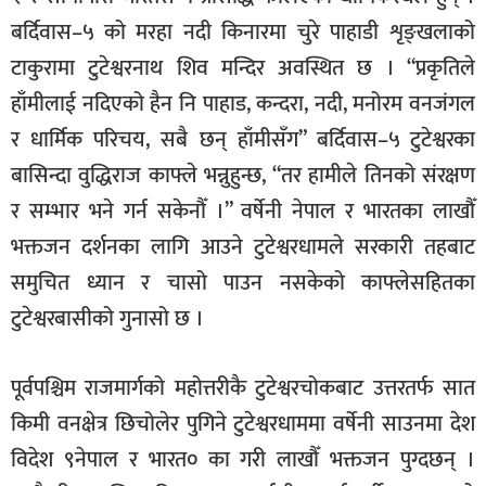
बर्दिवास–५ को मरहा नदी किनारमा चुरे पाहाडी शृङ्खलाको
टाकुरामा टुटेश्वरनाथ शिव मन्दिर अवस्थित छ । “प्रकृतिले
हाँमीलाई नदिएको हैन नि पाहाड, कन्दरा, नदी, मनोरम वनजंगल
र धार्मिक परिचय, सबै छन् हाँमीसँग” बर्दिवास–५ टुटेश्वरका
बासिन्दा वुद्धिराज काफ्ले भन्नुहुन्छ, “तर हामीले तिनको संरक्षण
र सम्भार भने गर्न सकेनौँ ।” वर्षेनी नेपाल र भारतका लाखौँ
भक्तजन दर्शनका लागि आउने टुटेश्वरधामले सरकारी तहबाट
समुचित ध्यान र चासो पाउन नसकेको काफ्लेसहितका
टुटेश्वरबासीको गुनासो छ ।
पूर्वपश्चिम राजमार्गको महोत्तरीकै टुटेश्वरचोकबाट उत्तरतर्फ सात
किमी वनक्षेत्र छिचोलेर पुगिने टुटेश्वरधाममा वर्षेनी साउनमा देश
विदेश ९नेपाल र भारत० का गरी लाखौँ भक्तजन पुग्दछन् ।