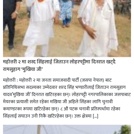
रक्तदान सेवामा जिल्लामै दोस्रो स्थान ल्याएकोमा जनमत नेताद्वय
रेडक्रस सिराहा द्वारा सम्मानित
महोत्तरी २ मा शरद सिंहलाई जिताउन लोहरपट्टीमा दिनरात खट्दै
रामसुहाग ‘मुखिया जी’
महोत्तरी : महोत्तरी २ मा जनता समाजवादी पार्टी (जसपा नेपाल) बाट
प्रतिनिधिसभा सदस्यका उम्मेदवार शरद सिंह भण्डारीलाई जिताउन रामसुहाग
यादव’मुखिया जी’ दिनरात खटिरहका छन्। लोहरपट्टी नगरपालिकाका जसपाबाट
मेयरका प्रत्यासी समेत रहेका मखिया जी अहिले सिंहका लागि चुनावी
कमाण्डरका रूपमा खटिरहेका छन्। ८ औ पटक चनावी प्रतिस्पर्धामा रहेका
सिंहलाई सघाउन उनी निकै खटिरहेका छन्। उक्त क्षेत्रमा […]
सिराहाको औरहीमा जेन-जी भेला सम्पन्न