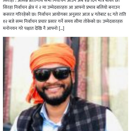
सिराहा : आसन्न प्रतिनिधि सभा निर्वाचन आउन अब १७ दिन मात्रै बाकी छ।
सिरहा निर्वाचन क्षेत्र नं २ मा उम्मेदवारहरु आ आफ्नो प्रभाव बलियो बनाउन
कसरत गरिरहेको छ। निर्वाचन आयोगका अनुसार आज ४ गतेबाट १८ गते राति
१२ बजे सम्म निर्वाचन प्रचार प्रसार गर्ने समय सीमा तोकेको छ। उम्मेदवारहरु
मनोनयन गरे पश्चात देखि नै आफ्नो […]