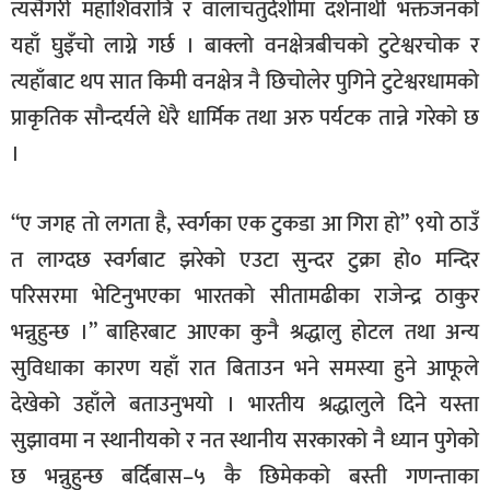
त्यसैगरी महाशिवरात्रि र वालाचतुर्दशीमा दर्शनार्थी भक्तजनको
यहाँ घुइँंचो लाग्ने गर्छ । बाक्लो वनक्षेत्रबीचको टुटेश्वरचोक र
त्यहाँबाट थप सात किमी वनक्षेत्र नै छिचोलेर पुगिने टुटेश्वरधामको
प्राकृतिक सौन्दर्यले धेरै धार्मिक तथा अरु पर्यटक तान्ने गरेको छ
।
“ए जगह तो लगता है, स्वर्गका एक टुकडा आ गिरा हो” ९यो ठाउँ
त लाग्दछ स्वर्गबाट झरेको एउटा सुन्दर टुक्रा हो० मन्दिर
परिसरमा भेटिनुभएका भारतको सीतामढीका राजेन्द्र ठाकुर
भन्नुहुन्छ ।” बाहिरबाट आएका कुनै श्रद्धालु होटल तथा अन्य
सुविधाका कारण यहाँ रात बिताउन भने समस्या हुने आफूले
देखेको उहाँले बताउनुभयो । भारतीय श्रद्धालुले दिने यस्ता
सुझावमा न स्थानीयको र नत स्थानीय सरकारको नै ध्यान पुगेको
छ भन्नुहुन्छ बर्दिबास–५ कै छिमेकको बस्ती गणन्ताका