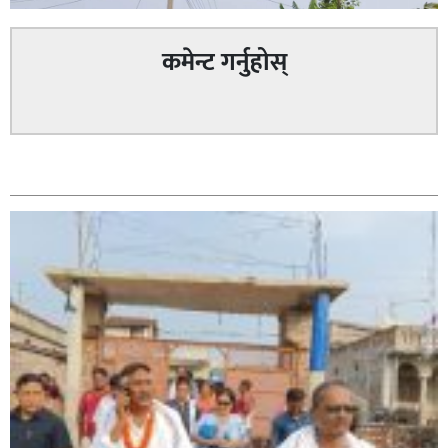
कमेन्ट गर्नुहोस्
सम्बन्धित
सिराहा – २ मा जनमत छापको उपस्थिति बलियो , जनता उत्साहित
सिराहा-२ मा संजय यादव भिड्ने !