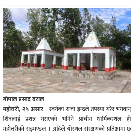
बागमती
कर्णाली
सुदूरपश्चिम
मधेश
विशेष
राजनीति
प्रमुख
समाचार
राष्ट्रिय
गोपाल प्रसाद बराल
अन्तराष्ट्रिय
महोत्तरी, २५ असार
। स्वर्गका राजा इन्द्रले तपस्या गरेर भगवान्
अन्तरबार्ता
शिवलाई प्रशन्न गराएको भनिने प्राचीन धार्मिकस्थल हो
अर्थ
महोत्तरीको राइमण्डल । अहिले योस्थल संरक्षणको प्रतिक्षामा छ