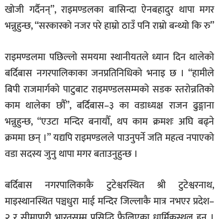
खोजी गर्दैनन्”, राइमण्डलका बासिन्दा ऐनबहादुर थापा मगर
भन्नुहुन्छ, “सरकारको नजर परे हाम्रो ठाउँ पनि राम्रो बन्थ्यो कि रु”
राइमण्डलमा पछिल्लो समयमा स्थानीयतले ध्यान दिन थालेको
बर्दिबास नगरपालिकाका जनप्रतिनिधिको भनाइ छ । “हामीले
बिपी राजमार्गको पाटुबाट राइमण्डलसम्मको सडक स्तरोन्नतिको
काम थालेका छौँ”, बर्दिबास–३ का वडाध्यक्ष राजन ढुङ्गाना
भन्नुहुन्छ, “एउटा मन्दिर बनायौँ, थप काम क्रमशः अघि बढ्ने
क्रममा छन् ।” यद्यपि राइमण्डलले पाउनुपर्ने जति महत्व नपाएको
वडा सदस्य जुनु थापा मगर बताउनुहुन्छ ।
बर्दिबास नगरपालिकाकै टुटेश्वरस्थित श्री टुटेश्वरनाथ,
माइस्थानस्थित पञ्चधुरा माई मन्दिर जिल्लाकै मात्र नभएर प्रदेश–
२ र सीमापारी भारतसम्म प्रसिद्धि फैलिएका धार्मिकस्थल हुन् ।