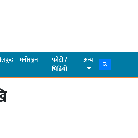
ेलकुद
मनोरञ्जन
फोटो /
अन्य
भिडियो
खि