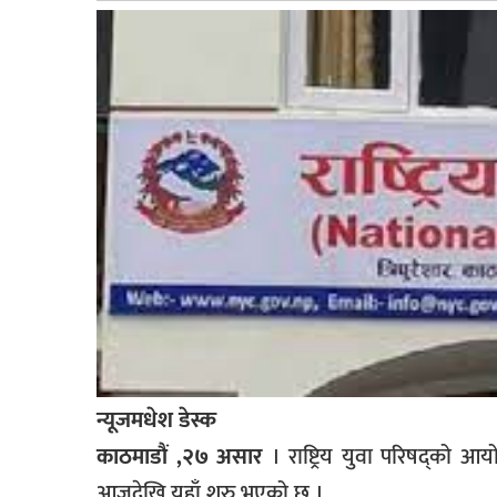
बागमती
कर्णाली
सुदूरपश्चिम
मधेश
विशेष
राजनीति
प्रमुख
समाचार
राष्ट्रिय
अन्तराष्ट्रिय
न्यूजमधेश डेस्क
अन्तरबार्ता
काठमाडौं ,२७ असार
। राष्ट्रिय युवा परिषद्को आयोज
अर्थ
आजदेखि यहाँ शुरु भएको छ ।