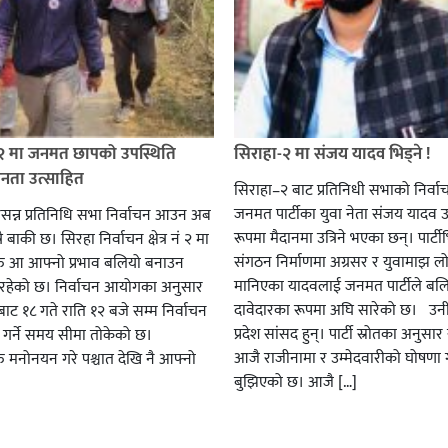
 २ मा जनमत छापको उपस्थिति
सिराहा-२ मा संजय यादव भिड्ने !
जनता उत्साहित
सिराहा–२ बाट प्रतिनिधी सभाको निर्वा
जनमत पार्टीका युवा नेता संजय यादव उ
सन्न प्रतिनिधि सभा निर्वाचन आउन अब
रूपमा मैदानमा उत्रिने भएका छन्। पार्टीभि
ै बाकी छ। सिरहा निर्वाचन क्षेत्र नं २ मा
संगठन निर्माणमा अग्रसर र युवामाझ लो
हरु आ आफ्नो प्रभाव बलियो बनाउन
मानिएका यादवलाई जनमत पार्टीले बल
हेको छ। निर्वाचन आयोगका अनुसार
दावेदारका रूपमा अघि सारेको छ। उन
ट १८ गते राति १२ बजे सम्म निर्वाचन
प्रदेश सांसद हुन्। पार्टी स्रोतका अनुसा
ार गर्ने समय सीमा तोकेको छ।
आजै राजीनामा र उम्मेदवारीको घोषणा गर
रु मनोनयन गरे पश्चात देखि नै आफ्नो
बुझिएको छ। आजै […]