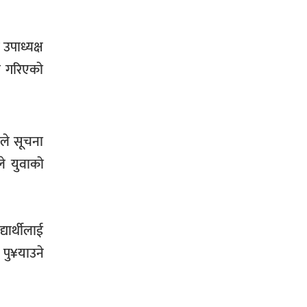
सिराहा-२ मा संजय यादव भिड्ने !
उपाध्यक्ष
ना गरिएको
रक्तदान सेवामा जिल्लामै दोस्रो स्थान
ल्याएकोमा जनमत नेताद्वय रेडक्रस
ँले सूचना
सिराहा द्वारा सम्मानित
ले युवाको
यार्थीलाई
सिराहाको औरहीमा जेन-जी भेला सम्पन्न
 पु¥याउने