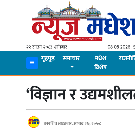
गृहपृष्ठ
समाचार
२२ साउन २०८३, शनिबार
08-08-2026 , 
स्थानीय
गृहपृष्ठ
समाचार
मधेश
राजनीत
विशेष
प्रदेश
कोशी
‘विज्ञान र उद्यमशी
मधेश
प्रदेश
लुम्बिनी
प्रकाशित आइतबार, आषाढ २७, २०७८
गण्डकी