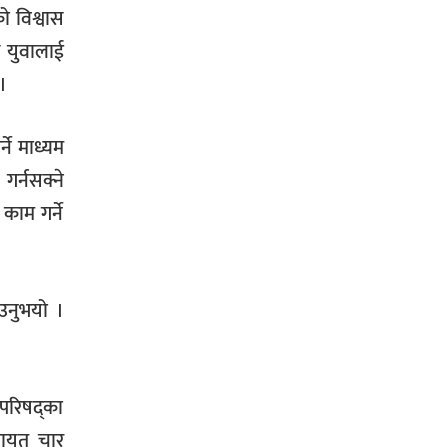
को विश्वास
े युवालाई
।
्ने माध्यम
गर्नसक्ने
 काम गर्ने
ाउनुभयो ।
 परिषद्का
लगायत चार