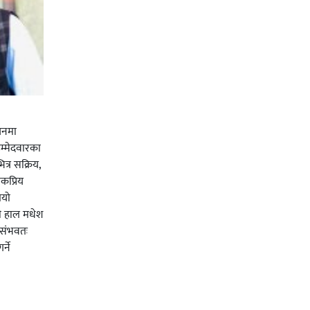
चनमा
म्मेदवारका
त्र सक्रिय,
कप्रिय
ियो
ी हाल मधेश
र संभवतः
्ने