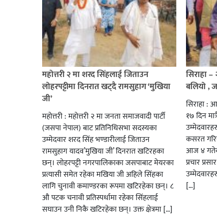
महोत्तरी २ मा शरद सिंहलाई जिताउन
सिराहा –
लोहरपट्टीमा दिनरात खट्दै रामसुहाग ‘मुखिया
बलियो , 
जी’
सिराहा : आ
१७ दिन मात्र
महोत्तरी : महोत्तरी २ मा जनता समाजवादी पार्टी
उम्मेदवार
(जसपा नेपाल) बाट प्रतिनिधिसभा सदस्यका
कसरत गरिर
उम्मेदवार शरद सिंह भण्डारीलाई जिताउन
आज ४ गतेबा
रामसुहाग यादव’मुखिया जी’ दिनरात खटिरहका
प्रचार प्रस
छन्। लोहरपट्टी नगरपालिकाका जसपाबाट मेयरका
उम्मेदवारह
प्रत्यासी समेत रहेका मखिया जी अहिले सिंहका
[…]
लागि चुनावी कमाण्डरका रूपमा खटिरहेका छन्। ८
औ पटक चनावी प्रतिस्पर्धामा रहेका सिंहलाई
सघाउन उनी निकै खटिरहेका छन्। उक्त क्षेत्रमा […]