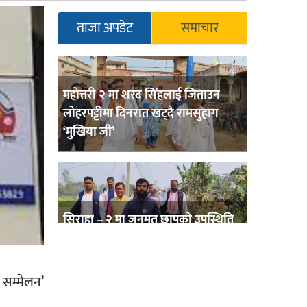
ताजा अपडेट
समाचार
महोत्तरी २ मा शरद सिंहलाई जिताउन
लोहरपट्टीमा दिनरात खट्दै रामसुहाग
‘मुखिया जी’
सिराहा – २ मा जनमत छापको उपस्थिति
बलियो , जनता उत्साहित
य सम्मेलन’