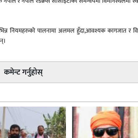
 नेपाल र नेपाल रेडक्रस सोसाइटीको समन्वयमा विमानस्थलमा स
िन्न नियमहरुको पालनामा अलमल हुँदा,आवश्यक कागजात र विव
न्।
कमेन्ट गर्नुहोस्