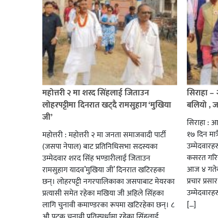
महोत्तरी २ मा शरद सिंहलाई जिताउन
सिराहा –
लोहरपट्टीमा दिनरात खट्दै रामसुहाग ‘मुखिया
बलियो , 
जी’
सिराहा : आ
१७ दिन मात्र
महोत्तरी : महोत्तरी २ मा जनता समाजवादी पार्टी
उम्मेदवार
(जसपा नेपाल) बाट प्रतिनिधिसभा सदस्यका
कसरत गरिर
उम्मेदवार शरद सिंह भण्डारीलाई जिताउन
आज ४ गतेबा
रामसुहाग यादव’मुखिया जी’ दिनरात खटिरहका
प्रचार प्रस
छन्। लोहरपट्टी नगरपालिकाका जसपाबाट मेयरका
उम्मेदवारह
प्रत्यासी समेत रहेका मखिया जी अहिले सिंहका
[…]
लागि चुनावी कमाण्डरका रूपमा खटिरहेका छन्। ८
औ पटक चनावी प्रतिस्पर्धामा रहेका सिंहलाई