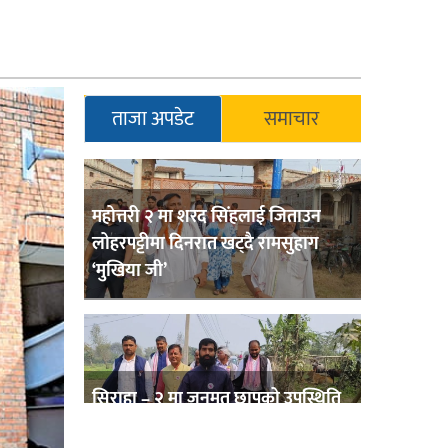
ताजा अपडेट
समाचार
महोत्तरी २ मा शरद सिंहलाई जिताउन
लोहरपट्टीमा दिनरात खट्दै रामसुहाग
‘मुखिया जी’
सिराहा – २ मा जनमत छापको उपस्थिति
बलियो , जनता उत्साहित