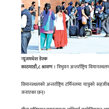
खेलकुद
मनोरञ्जन
फोटो
/
भिडियो
अन्य
समाज
न्यूजमधेश डेस्क
काठमाडौं,८ श्रावण
। त्रिभुवन अन्तर्राष्ट्रिय विम
शिक्षा
विचार
विमानस्थलको अन्तर्राष्ट्रिय टर्मिनलमा यात्रुको स
स्वास्थ्य
जनाएका छन्।