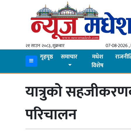
गृहपृष्ठ
समाचार
२१ साउन २०८३, शुक्रबार
07-08-2026 , 
स्थानीय
गृहपृष्ठ
समाचार
मधेश
राजनीत
विशेष
प्रदेश
कोशी
यात्रुको सहजीकरणक
मधेश
प्रदेश
परिचालन
लुम्बिनी
गण्डकी