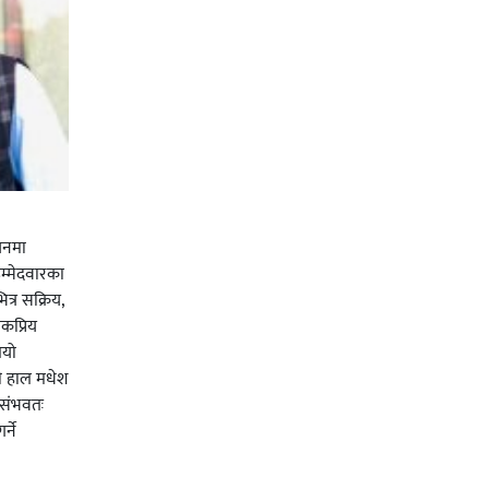
चनमा
म्मेदवारका
त्र सक्रिय,
कप्रिय
ियो
ी हाल मधेश
र संभवतः
्ने