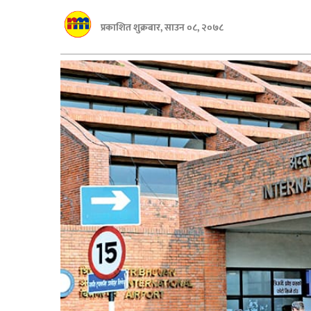
बागमती
प्रकाशित शुक्रबार, साउन ०८, २०७८
कर्णाली
सुदूरपश्चिम
मधेश
विशेष
राजनीति
प्रमुख
समाचार
राष्ट्रिय
अन्तराष्ट्रिय
अन्तरबार्ता
अर्थ