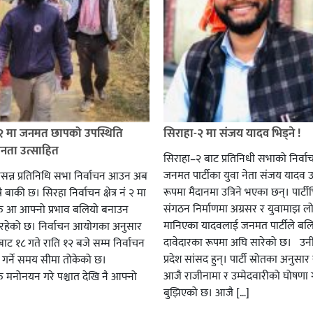
 २ मा जनमत छापको उपस्थिति
सिराहा-२ मा संजय यादव भिड्ने !
जनता उत्साहित
सिराहा–२ बाट प्रतिनिधी सभाको निर्वा
जनमत पार्टीका युवा नेता संजय यादव उ
सन्न प्रतिनिधि सभा निर्वाचन आउन अब
रूपमा मैदानमा उत्रिने भएका छन्। पार्टीभि
ै बाकी छ। सिरहा निर्वाचन क्षेत्र नं २ मा
संगठन निर्माणमा अग्रसर र युवामाझ लो
हरु आ आफ्नो प्रभाव बलियो बनाउन
मानिएका यादवलाई जनमत पार्टीले बल
हेको छ। निर्वाचन आयोगका अनुसार
दावेदारका रूपमा अघि सारेको छ। उन
ट १८ गते राति १२ बजे सम्म निर्वाचन
प्रदेश सांसद हुन्। पार्टी स्रोतका अनुसा
ार गर्ने समय सीमा तोकेको छ।
आजै राजीनामा र उम्मेदवारीको घोषणा गर
रु मनोनयन गरे पश्चात देखि नै आफ्नो
बुझिएको छ। आजै […]