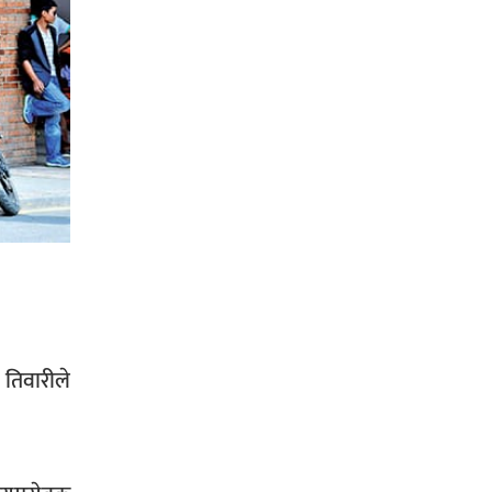
सिराहा-२ मा संजय यादव भिड्ने !
रक्तदान सेवामा जिल्लामै दोस्रो स्थान
ल्याएकोमा जनमत नेताद्वय रेडक्रस
सिराहा द्वारा सम्मानित
 तिवारीले
सिराहाको औरहीमा जेन-जी भेला सम्पन्न