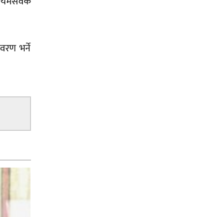
्वयमसेवक
रण भर्ने