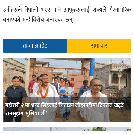
खेलकुद
उनीहरुले नेपाली भएर पनि आफूहरुलाई राज्यले गैरनागरिक
मनोरञ्जन
बनाएको भन्दै विरोध जनाएका छन्।
फोटो
/
ताजा अपडेट
समाचार
भिडियो
अन्य
समाज
शिक्षा
विचार
महोत्तरी २ मा शरद सिंहलाई जिताउन लोहरपट्टीमा दिनरात खट्दै
स्वास्थ्य
रामसुहाग ‘मुखिया जी’