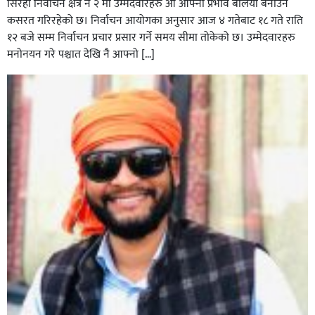
सिरहा निर्वाचन क्षेत्र नं २ मा उम्मेदवारहरु आ आफ्नो प्रभाव बलियो बनाउन
कसरत गरिरहेको छ। निर्वाचन आयोगका अनुसार आज ४ गतेबाट १८ गते राति
१२ बजे सम्म निर्वाचन प्रचार प्रसार गर्ने समय सीमा तोकेको छ। उम्मेदवारहरु
मनोनयन गरे पश्चात देखि नै आफ्नो […]