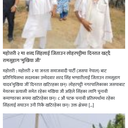
रक्तदान सेवामा जिल्लामै दोस्रो स्थान ल्याएकोमा जनमत नेताद्वय
रेडक्रस सिराहा द्वारा सम्मानित
महोत्तरी २ मा शरद सिंहलाई जिताउन लोहरपट्टीमा दिनरात खट्दै
रामसुहाग ‘मुखिया जी’
महोत्तरी : महोत्तरी २ मा जनता समाजवादी पार्टी (जसपा नेपाल) बाट
प्रतिनिधिसभा सदस्यका उम्मेदवार शरद सिंह भण्डारीलाई जिताउन रामसुहाग
यादव’मुखिया जी’ दिनरात खटिरहका छन्। लोहरपट्टी नगरपालिकाका जसपाबाट
मेयरका प्रत्यासी समेत रहेका मखिया जी अहिले सिंहका लागि चुनावी
कमाण्डरका रूपमा खटिरहेका छन्। ८ औ पटक चनावी प्रतिस्पर्धामा रहेका
सिंहलाई सघाउन उनी निकै खटिरहेका छन्। उक्त क्षेत्रमा […]
सिराहाको औरहीमा जेन-जी भेला सम्पन्न