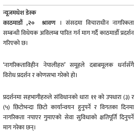
बागमती
न्यूजमधेश डेस्क
कर्णाली
काठमाडौं ,२० श्रावण
। संसदमा विचाराधीन नागरिकता
सुदूरपश्चिम
सम्बन्धी विधेयक अविलम्ब पारित गर्न माग गर्दै काठमाडौँ प्रदर्शन
मधेश
गरिएको छ।
विशेष
राजनीति
‘नागरिकताविहीन नेपालीहरु’ समूहले दबाबमूलक धर्नासँगै
प्रमुख
विरोध प्रदर्शन र कोणसभा गरेको हो।
समाचार
राष्ट्रिय
प्रदर्शनमा सहभागीहरुले संविधानको धारा ११ को उपधारा (३) र
अन्तराष्ट्रिय
(५) छिटोभन्दा छिटो कार्यान्वयन हुनुपर्ने र विगतका दिनमा
नागरिकता नपाएर गुमाएको सेवा सुविधाको क्षतिपूर्ति दिनुपर्ने
अन्तरबार्ता
माग गरेका छन्।
अर्थ