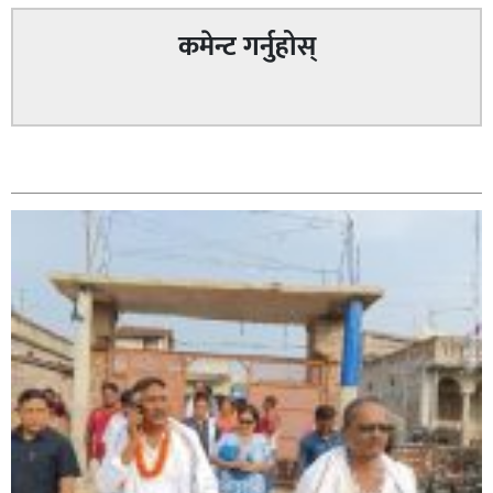
कमेन्ट गर्नुहोस्
सम्बन्धित
सिराहा – २ मा जनमत छापको उपस्थिति बलियो , जनता उत्साहित
सिराहा-२ मा संजय यादव भिड्ने !