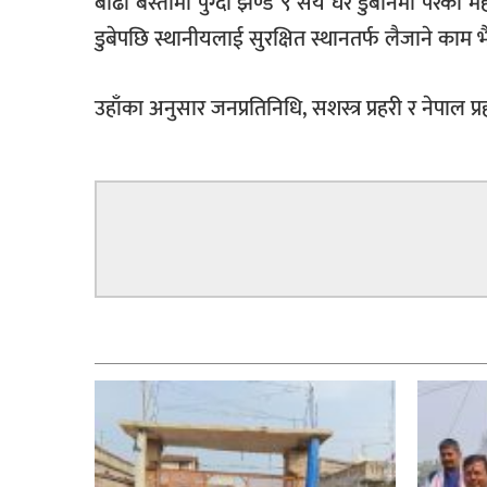
बाढी बस्तीमा पुग्दा झण्डै ९ सय घर डुबानमा परेको मह
डुबेपछि स्थानीयलाई सुरक्षित स्थानतर्फ लैजाने काम भ
उहाँका अनुसार जनप्रतिनिधि, सशस्त्र प्रहरी र नेपाल प
सम्बन्धित