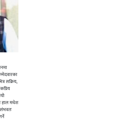
चनमा
म्मेदवारका
त्र सक्रिय,
कप्रिय
ियो
ी हाल मधेश
र संभवतः
्ने