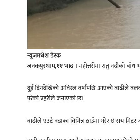
खेलकुद
मनोरञ्जन
फोटो
/
भिडियो
न्यूजमधेश डेस्क
अन्य
जनकपुरधाम,११ भाद्र
। महोत्तरीमा रातु नदीको बाँध 
समाज
शिक्षा
दुई दिनदेखिको अविरल वर्षापछि आएको बाढीले बलबा 
परेको प्रहरीले जनाएको छ।
विचार
स्वास्थ्य
बाढीले एउटै वडाका विभिन्न ठाउँमा गरेर ४ सय मिटर