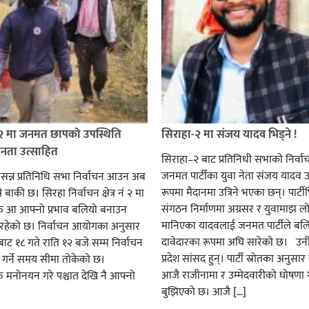
 २ मा जनमत छापको उपस्थिति
सिराहा-२ मा संजय यादव भिड्ने !
जनता उत्साहित
सिराहा–२ बाट प्रतिनिधी सभाको निर्वा
जनमत पार्टीका युवा नेता संजय यादव उ
सन्न प्रतिनिधि सभा निर्वाचन आउन अब
रूपमा मैदानमा उत्रिने भएका छन्। पार्टीभि
ै बाकी छ। सिरहा निर्वाचन क्षेत्र नं २ मा
संगठन निर्माणमा अग्रसर र युवामाझ लो
हरु आ आफ्नो प्रभाव बलियो बनाउन
मानिएका यादवलाई जनमत पार्टीले बल
हेको छ। निर्वाचन आयोगका अनुसार
दावेदारका रूपमा अघि सारेको छ। उन
ट १८ गते राति १२ बजे सम्म निर्वाचन
प्रदेश सांसद हुन्। पार्टी स्रोतका अनुसा
ार गर्ने समय सीमा तोकेको छ।
आजै राजीनामा र उम्मेदवारीको घोषणा गर
रु मनोनयन गरे पश्चात देखि नै आफ्नो
बुझिएको छ। आजै […]