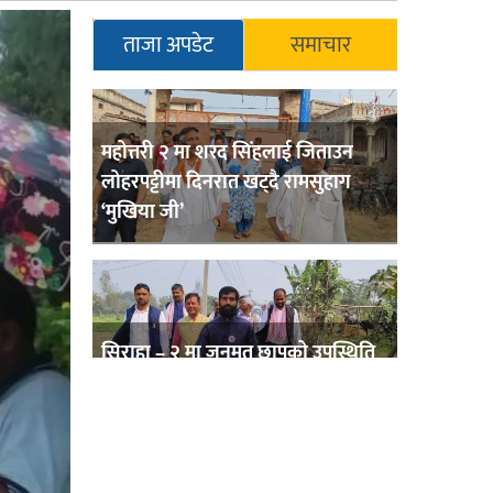
ताजा अपडेट
समाचार
महोत्तरी २ मा शरद सिंहलाई जिताउन
लोहरपट्टीमा दिनरात खट्दै रामसुहाग
‘मुखिया जी’
सिराहा – २ मा जनमत छापको उपस्थिति
बलियो , जनता उत्साहित