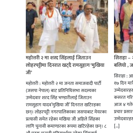
महोत्तरी २ मा शरद सिंहलाई जिताउन
सिराहा –
लोहरपट्टीमा दिनरात खट्दै रामसुहाग ‘मुखिया
बलियो , 
जी’
सिराहा : आ
१७ दिन मात्र
महोत्तरी : महोत्तरी २ मा जनता समाजवादी पार्टी
उम्मेदवार
(जसपा नेपाल) बाट प्रतिनिधिसभा सदस्यका
कसरत गरिर
उम्मेदवार शरद सिंह भण्डारीलाई जिताउन
आज ४ गतेबा
रामसुहाग यादव’मुखिया जी’ दिनरात खटिरहका
प्रचार प्रस
छन्। लोहरपट्टी नगरपालिकाका जसपाबाट मेयरका
उम्मेदवारह
प्रत्यासी समेत रहेका मखिया जी अहिले सिंहका
[…]
लागि चुनावी कमाण्डरका रूपमा खटिरहेका छन्। ८