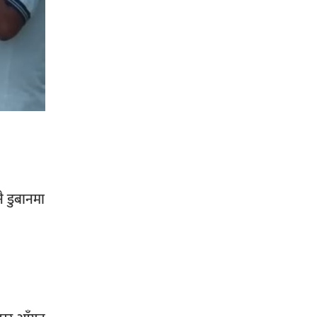
सिराहा-२ मा संजय यादव भिड्ने !
रक्तदान सेवामा जिल्लामै दोस्रो स्थान
ल्याएकोमा जनमत नेताद्वय रेडक्रस
सिराहा द्वारा सम्मानित
ै डुबानमा
सिराहाको औरहीमा जेन-जी भेला सम्पन्न