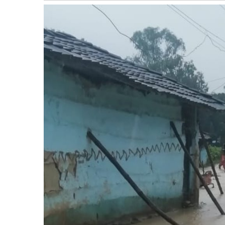
बागमती
कर्णाली
सुदूरपश्चिम
मधेश
विशेष
राजनीति
प्रमुख
समाचार
राष्ट्रिय
अन्तराष्ट्रिय
अन्तरबार्ता
अर्थ