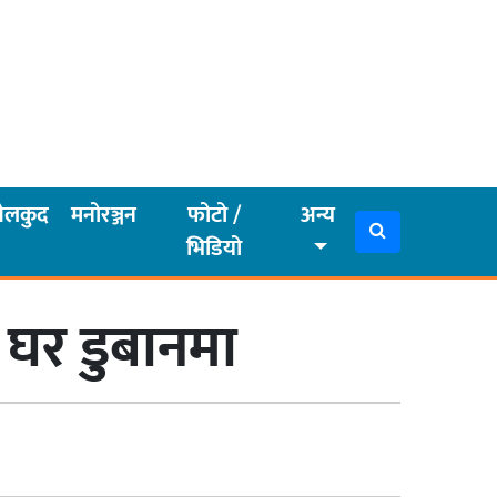
ेलकुद
मनोरञ्जन
फोटो /
अन्य
भिडियो
 घर डुबानमा