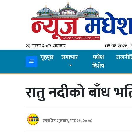
गृहपृष्ठ
समाचार
२२ साउन २०८३, शनिबार
08-08-2026 , 
स्थानीय
गृहपृष्ठ
समाचार
मधेश
राजनीत
विशेष
प्रदेश
कोशी
रातु नदीको बाँध भत
मधेश
प्रदेश
लुम्बिनी
प्रकाशित शुक्रबार, भाद्र ११, २०७८
गण्डकी