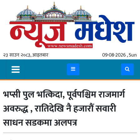
गृहपृष्ठ
समाचार
२३ साउन २०८३, आइतबार
09-08-2026 , Sun
स्थानीय
प्रदेश
कोशी
भप्सी पुल भत्किदा, पूर्वपश्चिम राजमार्ग
मधेश
प्रदेश
अवरुद्ध , रातिदेखि नै हजारौं सवारी
लुम्बिनी
साधन सडकमा अलपत्र
गण्डकी