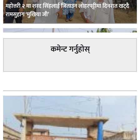
महोत्तरी २ मा शरद सिंहलाई जिताउन लोहरपट्टीमा दिनरात खट्दै
रामसुहाग ‘मुखिया जी’
कमेन्ट गर्नुहोस्
सम्बन्धित
सिराहा – २ मा जनमत छापको उपस्थिति बलियो , जनता उत्साहित