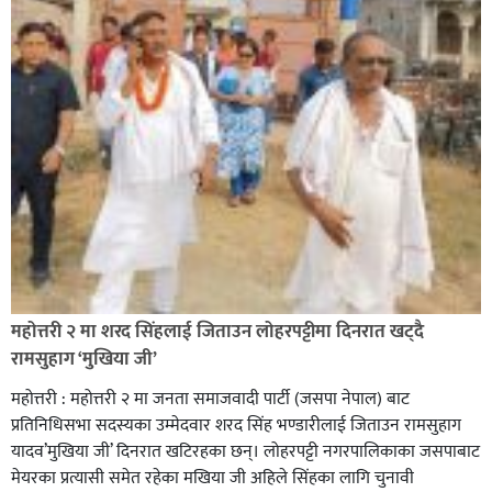
सिराहा-२ मा संजय यादव भिड्ने !
रक्तदान सेवामा जिल्लामै दोस्रो स्थान ल्याएकोमा जनमत नेताद्वय
रेडक्रस सिराहा द्वारा सम्मानित
महोत्तरी २ मा शरद सिंहलाई जिताउन लोहरपट्टीमा दिनरात खट्दै
रामसुहाग ‘मुखिया जी’
महोत्तरी : महोत्तरी २ मा जनता समाजवादी पार्टी (जसपा नेपाल) बाट
प्रतिनिधिसभा सदस्यका उम्मेदवार शरद सिंह भण्डारीलाई जिताउन रामसुहाग
यादव’मुखिया जी’ दिनरात खटिरहका छन्। लोहरपट्टी नगरपालिकाका जसपाबाट
मेयरका प्रत्यासी समेत रहेका मखिया जी अहिले सिंहका लागि चुनावी