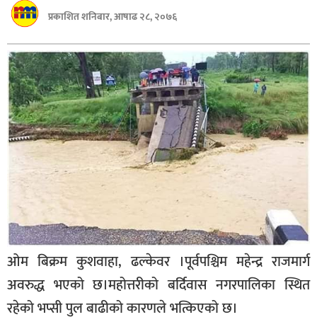
बागमती
प्रकाशित शनिबार, आषाढ २८, २०७६
कर्णाली
सुदूरपश्चिम
मधेश
विशेष
राजनीति
प्रमुख
समाचार
राष्ट्रिय
अन्तराष्ट्रिय
ओम बिक्रम कुशवाहा, ढल्केवर ।पूर्वपश्चिम महेन्द्र राजमार्ग
अन्तरबार्ता
अवरुद्ध भएको छ।महोत्तरीको बर्दिवास नगरपालिका स्थित
अर्थ
रहेको भप्सी पुल बाढीको कारणले भत्किएको छ।