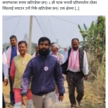
कमाण्डरका रूपमा खटिरहेका छन्। ८ औ पटक चनावी प्रतिस्पर्धामा रहेका
सिंहलाई सघाउन उनी निकै खटिरहेका छन्। उक्त क्षेत्रमा […]
सिराहाको औरहीमा जेन-जी भेला सम्पन्न