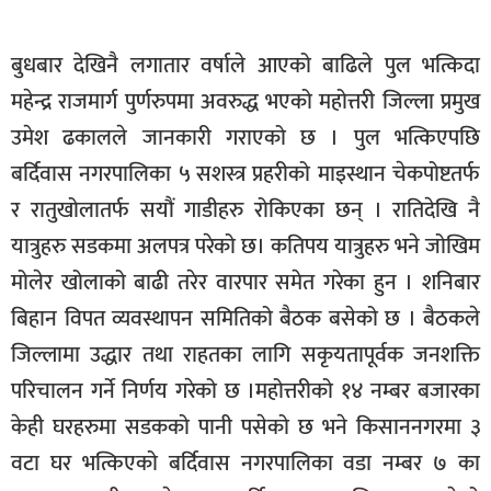
खेलकुद
बुधबार देखिनै लगातार वर्षाले आएको बाढिले पुल भत्किदा
मनोरञ्जन
महेन्द्र राजमार्ग पुर्णरुपमा अवरुद्ध भएको महोत्तरी जिल्ला प्रमुख
फोटो
उमेश ढकालले जानकारी गराएको छ । पुल भत्किएपछि
/
भिडियो
बर्दिवास नगरपालिका ५ सशस्त्र प्रहरीको माइस्थान चेकपोष्टतर्फ
र रातुखोलातर्फ सयौं गाडीहरु रोकिएका छन् । रातिदेखि नै
अन्य
यात्रुहरु सडकमा अलपत्र परेको छ। कतिपय यात्रुहरु भने जोखिम
समाज
मोलेर खोलाको बाढी तरेर वारपार समेत गरेका हुन । शनिबार
शिक्षा
बिहान विपत व्यवस्थापन समितिको बैठक बसेको छ । बैठकले
विचार
जिल्लामा उद्धार तथा राहतका लागि सकृयतापूर्वक जनशक्ति
परिचालन गर्ने निर्णय गरेको छ ।महोत्तरीको १४ नम्बर बजारका
स्वास्थ्य
केही घरहरुमा सडकको पानी पसेको छ भने किसाननगरमा ३
वटा घर भत्किएको बर्दिवास नगरपालिका वडा नम्बर ७ का