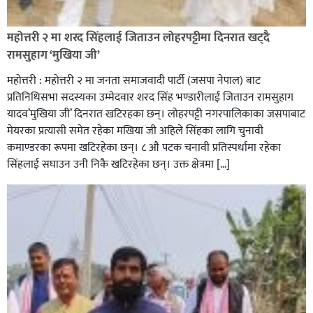
रक्तदान सेवामा जिल्लामै दोस्रो स्थान ल्याएकोमा जनमत नेताद्वय
रेडक्रस सिराहा द्वारा सम्मानित
महोत्तरी २ मा शरद सिंहलाई जिताउन लोहरपट्टीमा दिनरात खट्दै
रामसुहाग ‘मुखिया जी’
महोत्तरी : महोत्तरी २ मा जनता समाजवादी पार्टी (जसपा नेपाल) बाट
प्रतिनिधिसभा सदस्यका उम्मेदवार शरद सिंह भण्डारीलाई जिताउन रामसुहाग
यादव’मुखिया जी’ दिनरात खटिरहका छन्। लोहरपट्टी नगरपालिकाका जसपाबाट
मेयरका प्रत्यासी समेत रहेका मखिया जी अहिले सिंहका लागि चुनावी
कमाण्डरका रूपमा खटिरहेका छन्। ८ औ पटक चनावी प्रतिस्पर्धामा रहेका
सिंहलाई सघाउन उनी निकै खटिरहेका छन्। उक्त क्षेत्रमा […]
सिराहाको औरहीमा जेन-जी भेला सम्पन्न