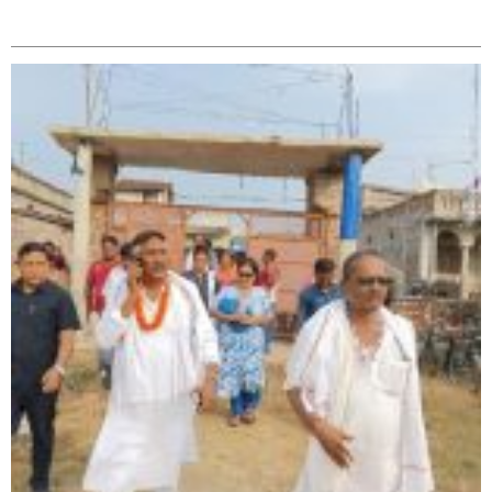
सम्बन्धित
सिराहा – २ मा जनमत छापको उपस्थिति बलियो , जनता उत्साहित
सिराहा-२ मा संजय यादव भिड्ने !