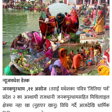
बागमती
कर्णाली
सुदूरपश्चिम
मधेश
विशेष
राजनीति
प्रमुख
समाचार
राष्ट्रिय
न्यूजमधेश डेस्क
अन्तराष्ट्रिय
जनकपुरधाम ,११ असोज
।तराईं मधेशका पवित्र ‘जितिया पर्व’
प्रदेश २ का अस्थायी राजधानी जनकपुरधामसहित मिथिलाञ्चल
अन्तरबार्ता
क्षेत्रमा नहा खा (नुहाएर खानु) विधि गर्दै आजदेखि धार्मिक
अर्थ