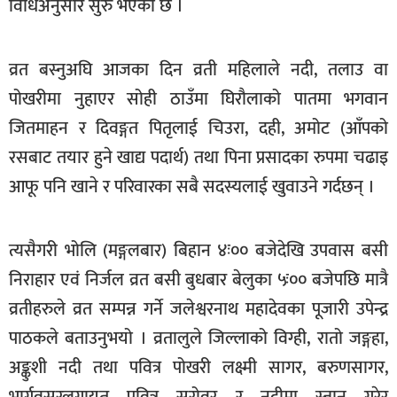
विधिअनुसार सुरु भएको छ ।
खेलकुद
मनोरञ्जन
व्रत बस्नुअघि आजका दिन व्रती महिलाले नदी, तलाउ वा
फोटो
पोखरीमा नुहाएर सोही ठाउँमा घिरौलाको पातमा भगवान
/
जितमाहन र दिवङ्गत पितृलाई चिउरा, दही, अमोट (आँपको
भिडियो
रसबाट तयार हुने खाद्य पदार्थ) तथा पिना प्रसादका रुपमा चढाइ
अन्य
आफू पनि खाने र परिवारका सबै सदस्यलाई खुवाउने गर्दछन् ।
समाज
शिक्षा
त्यसैगरी भोलि (मङ्गलबार) बिहान ४ः०० बजेदेखि उपवास बसी
निराहार एवं निर्जल व्रत बसी बुधबार बेलुका ५ः०० बजेपछि मात्रै
विचार
व्रतीहरुले व्रत सम्पन्न गर्ने जलेश्वरनाथ महादेवका पूजारी उपेन्द्र
स्वास्थ्य
पाठकले बताउनुभयो । व्रतालुले जिल्लाको विग्ही, रातो जङ्गहा,
अङ्कुशी नदी तथा पवित्र पोखरी लक्ष्मी सागर, बरुणसागर,
भार्गवसरलगायत पवित्र सरोवर र नदीमा स्नान गरेर