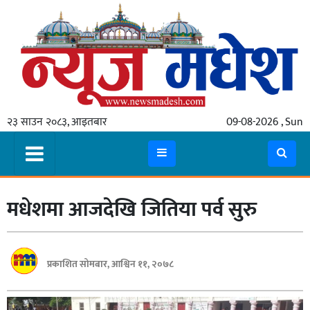
गृहपृष्ठ
समाचार
२३ साउन २०८३, आइतबार
09-08-2026 , Sun
स्थानीय
प्रदेश
कोशी
मधेशमा आजदेखि जितिया पर्व सुरु
मधेश
प्रदेश
लुम्बिनी
प्रकाशित सोमबार, आश्विन ११, २०७८
गण्डकी