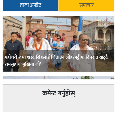
ताजा अपडेट
समाचार
महोत्तरी २ मा शरद सिंहलाई जिताउन लोहरपट्टीमा दिनरात खट्दै
रामसुहाग ‘मुखिया जी’
कमेन्ट गर्नुहोस्