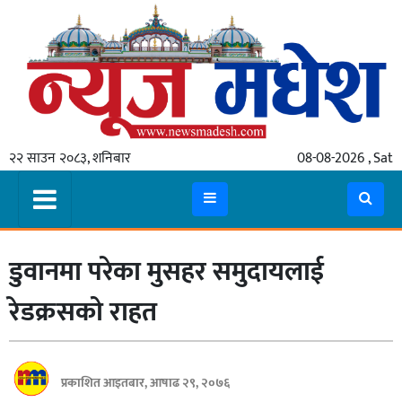
गृहपृष्ठ
समाचार
२२ साउन २०८३, शनिबार
08-08-2026 , Sat
स्थानीय
प्रदेश
कोशी
डुवानमा परेका मुसहर समुदायलाई
मधेश
प्रदेश
रेडक्रसको राहत
लुम्बिनी
गण्डकी
प्रकाशित आइतबार, आषाढ २९, २०७६