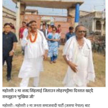
सिराहा-२ मा संजय यादव भिड्ने !
रक्तदान सेवामा जिल्लामै दोस्रो स्थान ल्याएकोमा जनमत नेताद्वय
रेडक्रस सिराहा द्वारा सम्मानित
महोत्तरी २ मा शरद सिंहलाई जिताउन लोहरपट्टीमा दिनरात खट्दै
रामसुहाग ‘मुखिया जी’
महोत्तरी : महोत्तरी २ मा जनता समाजवादी पार्टी (जसपा नेपाल) बाट