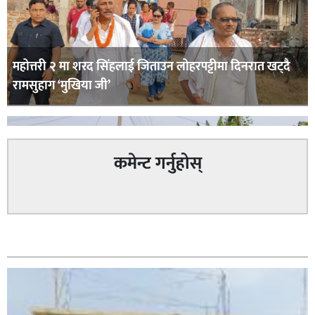
महोत्तरी २ मा शरद सिंहलाई जिताउन लोहरपट्टीमा दिनरात खट्दै
रामसुहाग ‘मुखिया जी’
कमेन्ट गर्नुहोस्
सम्बन्धित
सिराहा – २ मा जनमत छापको उपस्थिति बलियो , जनता उत्साहित