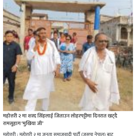
सिराहा-२ मा संजय यादव भिड्ने !
रक्तदान सेवामा जिल्लामै दोस्रो स्थान ल्याएकोमा जनमत नेताद्वय
रेडक्रस सिराहा द्वारा सम्मानित
महोत्तरी २ मा शरद सिंहलाई जिताउन लोहरपट्टीमा दिनरात खट्दै
रामसुहाग ‘मुखिया जी’
महोत्तरी : महोत्तरी २ मा जनता समाजवादी पार्टी (जसपा नेपाल) बाट