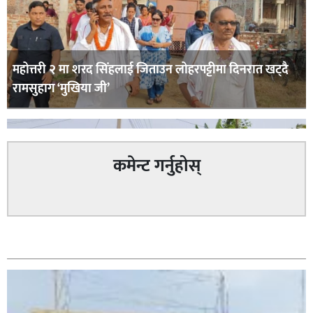
महोत्तरी २ मा शरद सिंहलाई जिताउन लोहरपट्टीमा दिनरात खट्दै
रामसुहाग ‘मुखिया जी’
कमेन्ट गर्नुहोस्
सम्बन्धित
सिराहा – २ मा जनमत छापको उपस्थिति बलियो , जनता उत्साहित