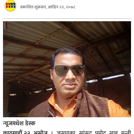
बागमती
प्रकाशित शुक्रबार, आश्विन २२, २०७८
कर्णाली
सुदूरपश्चिम
मधेश
विशेष
राजनीति
प्रमुख
समाचार
राष्ट्रिय
अन्तराष्ट्रिय
अन्तरबार्ता
न्यूजमधेश डेस्क
अर्थ
काठमाडौं,२२ असोज
। जसपाका सांसद प्रमोद साह मन्त्री