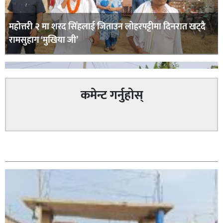
महोत्तरी २ मा शरद सिंहलाई जिताउन लोहरपट्टीमा दिनरात खट्दै
रामसुहाग ‘मुखिया जी’
कमेन्ट गर्नुहोस्
सम्बन्धित
सिराहा – २ मा जनमत छापको उपस्थिति बलियो , जनता उत्साहित