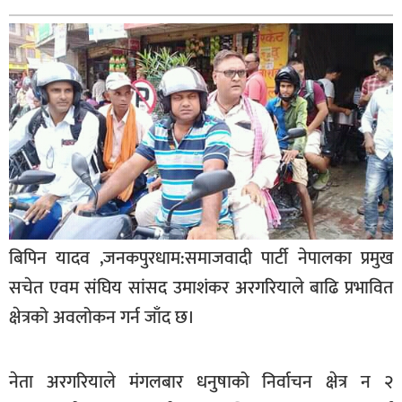
बागमती
कर्णाली
सुदूरपश्चिम
मधेश
विशेष
राजनीति
प्रमुख
समाचार
बिपिन यादव ,जनकपुरधाम:समाजवादी पार्टी नेपालका प्रमुख
राष्ट्रिय
सचेत एवम संघिय सांसद उमाशंकर अरगरियाले बाढि प्रभावित
अन्तराष्ट्रिय
क्षेत्रको अवलोकन गर्न जाँद छ।
अन्तरबार्ता
नेता अरगरियाले मंगलबार धनुषाको निर्वाचन क्षेत्र न २
अर्थ