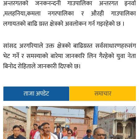
अन्तरगतको जनकनन्दनी गाउपालिका अन्तरगत इनर्वा
खेलकुद
,मलहनिया,कमला नगरपालिका र औरही गाउपालिका
मनोरञ्जन
लगायतको बाढि ग्रस्त क्षेत्रको अवलोकन गर्न गइरहेको छ ।
फोटो
/
सांसद अरगरियाले उक्त क्षेत्रको बाढिग्रस्त सर्वसाधारणहरुसंग
भिडियो
भेट गर्ने र समस्याको बारेमा जानकारि लिन गैरहेको युवा नेता
अन्य
बिनोद रोहिताले जानकारी दिएको छ।
समाज
शिक्षा
ताजा अपडेट
समाचार
विचार
स्वास्थ्य