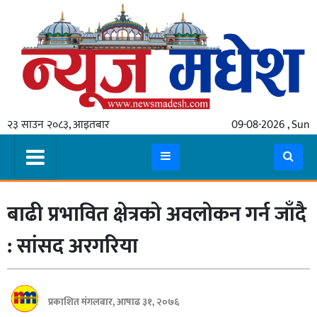
गृहपृष्ठ
समाचार
२३ साउन २०८३, आइतबार
09-08-2026 , Sun
स्थानीय
प्रदेश
कोशी
बाढी प्रभावित क्षेत्रको अवलोकन गर्न जाँदै
मधेश
प्रदेश
: सांसद अरगरिया
लुम्बिनी
गण्डकी
प्रकाशित मंगलबार, आषाढ ३१, २०७६