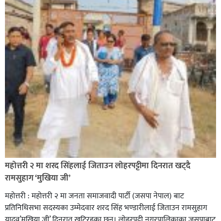
सिराहा-२ मा संजय यादव भिड्ने !
रक्तदान सेवामा जिल्लामै दोस्रो स्थान ल्याएकोमा जनमत नेताद्वय
रेडक्रस सिराहा द्वारा सम्मानित
महोत्तरी २ मा शरद सिंहलाई जिताउन लोहरपट्टीमा दिनरात खट्दै
रामसुहाग ‘मुखिया जी’
महोत्तरी : महोत्तरी २ मा जनता समाजवादी पार्टी (जसपा नेपाल) बाट
प्रतिनिधिसभा सदस्यका उम्मेदवार शरद सिंह भण्डारीलाई जिताउन रामसुहाग
यादव’मुखिया जी’ दिनरात खटिरहका छन्। लोहरपट्टी नगरपालिकाका जसपाबाट