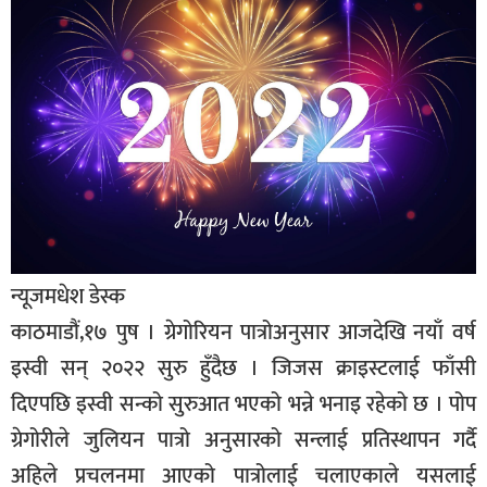
बागमती
कर्णाली
सुदूरपश्चिम
मधेश
विशेष
राजनीति
प्रमुख
समाचार
न्यूजमधेश डेस्क
काठमाडौं,१७ पुष । ग्रेगोरियन पात्रोअनुसार आजदेखि नयाँ वर्ष
राष्ट्रिय
इस्वी सन् २०२२ सुरु हुँदैछ । जिजस क्राइस्टलाई फाँसी
अन्तराष्ट्रिय
दिएपछि इस्वी सन्को सुरुआत भएको भन्ने भनाइ रहेको छ । पोप
अन्तरबार्ता
ग्रेगोरीले जुलियन पात्रो अनुसारको सन्लाई प्रतिस्थापन गर्दै
अर्थ
अहिले प्रचलनमा आएको पात्रोलाई चलाएकाले यसलाई