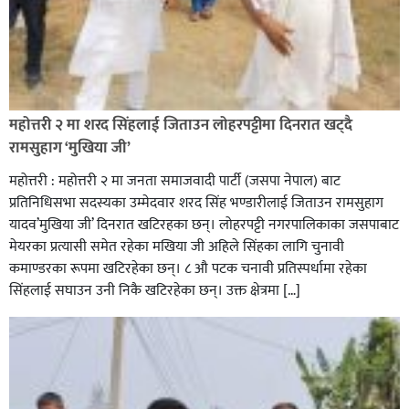
रक्तदान सेवामा जिल्लामै दोस्रो स्थान ल्याएकोमा जनमत नेताद्वय
रेडक्रस सिराहा द्वारा सम्मानित
महोत्तरी २ मा शरद सिंहलाई जिताउन लोहरपट्टीमा दिनरात खट्दै
रामसुहाग ‘मुखिया जी’
महोत्तरी : महोत्तरी २ मा जनता समाजवादी पार्टी (जसपा नेपाल) बाट
प्रतिनिधिसभा सदस्यका उम्मेदवार शरद सिंह भण्डारीलाई जिताउन रामसुहाग
यादव’मुखिया जी’ दिनरात खटिरहका छन्। लोहरपट्टी नगरपालिकाका जसपाबाट
मेयरका प्रत्यासी समेत रहेका मखिया जी अहिले सिंहका लागि चुनावी
कमाण्डरका रूपमा खटिरहेका छन्। ८ औ पटक चनावी प्रतिस्पर्धामा रहेका
सिंहलाई सघाउन उनी निकै खटिरहेका छन्। उक्त क्षेत्रमा […]
सिराहाको औरहीमा जेन-जी भेला सम्पन्न