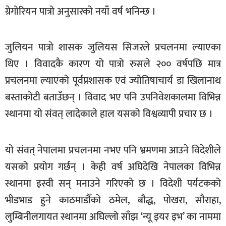
ग्रेगोरियन पात्रो अनुसारको नयाँ वर्ष भनिन्छ ।
खेलकुद
मनोरञ्जन
जुलियन पात्रो शासक जुलियस सिजरले प्रचलनमा ल्याएका
फोटो
थिए । विवादकै कारण यो पात्रो रुसले २०० वर्षपछि मात्र
/
भिडियो
प्रचलनमा ल्याएको पूर्वप्रशासक एवं ज्योतिषाचार्य डा खिलानाथ
बस्ताकोटी बताउँछन् । विवाद भए पनि उपनिवेशकालमा विभिन्न
अन्य
स्थानमा यो संवत् लादेकाले हाल यसको विश्वव्यापी प्रचार छ ।
समाज
शिक्षा
यो संवत् नेपालमा प्रचलनमा नभए पनि भ्रमणमा आउने विदेशीले
विचार
यसको प्रयोग गर्छन् । केही वर्ष अघिदेखि नेपालका विभिन्न
स्वास्थ्य
स्थानमा इस्वी सन् मनाउने गरिएको छ । विदेशी पर्यटकको
भीडभाड हुने काठमाडौँको ठमेल, बौद्ध, पोखरा, सौराहा,
लुम्बिनीलगायत स्थानमा अघिल्लो साँझ ‘न्यू इयर इभ’ का नाममा