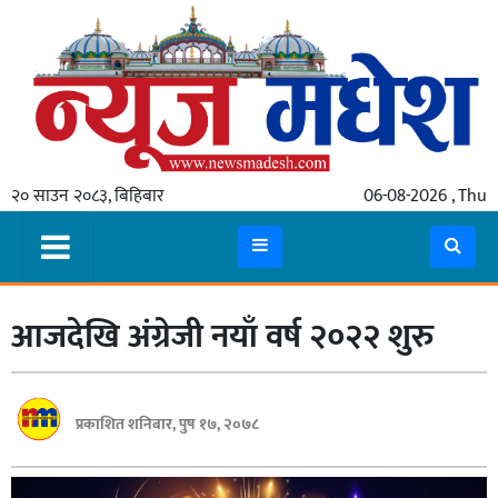
गृहपृष्ठ
समाचार
२० साउन २०८३, बिहिबार
06-08-2026 , Thu
स्थानीय
प्रदेश
कोशी
आजदेखि अंग्रेजी नयाँ वर्ष २०२२ शुरु
मधेश
प्रदेश
लुम्बिनी
प्रकाशित शनिबार, पुष १७, २०७८
गण्डकी