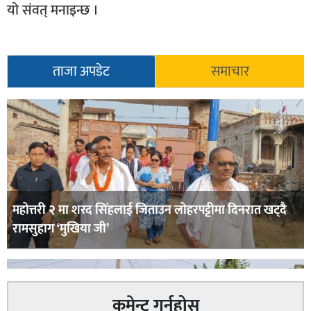
यो संवत् मनाइन्छ ।
ताजा अपडेट
समाचार
महोत्तरी २ मा शरद सिंहलाई जिताउन लोहरपट्टीमा दिनरात खट्दै
रामसुहाग ‘मुखिया जी’
कमेन्ट गर्नुहोस्