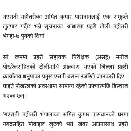
खेलकुद
गएराती महोत्तरीका अमित कुमार पासवानलाई एक समूहले
मनोरञ्जन
लुटपाट गर्दैछ भन्ने सूचनाका आधारमा प्रहरी टोली महोत्तरी
फोटो
भंगहा-७ पुगेको थियो ।
/
भिडियो
सो क्रममा प्रहरी सहायक निरीक्षक (असई) मनोज
अन्य
पोखरेलसहितको टोलीमाथि आक्रमण भएको
जिल्ला प्रहरी
समाज
कार्यालय धनुषा
का प्रमुख एसपी बसन्त रजौरेले जानकारी दिए ।
शिक्षा
घाइते पोखरेलको अवस्थामा सामान्य रहेको उपचारपछि डिस्चार्ज
विचार
भएका छन् ।
स्वास्थ्य
‘गएराती महोत्तरी भंगालाका अमित कुमार पासवानको घरमा
नगदसहित मोवाइल लुटेको भन्ने खबर आउनासाथ प्रहरी