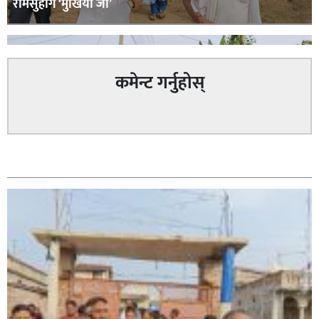
रामसुहाग ‘मुखिया जी’
कमेन्ट गर्नुहोस्
सम्बन्धित
सिराहा – २ मा जनमत छापको उपस्थिति बलियो , जनता उत्साहित