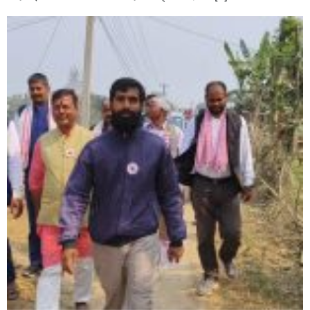
सिराहाको औरहीमा जेन-जी भेला सम्पन्न