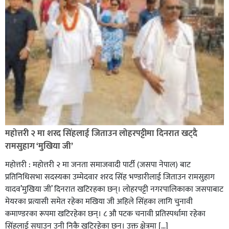
सिराहा-२ मा संजय यादव भिड्ने !
रक्तदान सेवामा जिल्लामै दोस्रो स्थान ल्याएकोमा जनमत नेताद्वय
रेडक्रस सिराहा द्वारा सम्मानित
महोत्तरी २ मा शरद सिंहलाई जिताउन लोहरपट्टीमा दिनरात खट्दै
रामसुहाग ‘मुखिया जी’
महोत्तरी : महोत्तरी २ मा जनता समाजवादी पार्टी (जसपा नेपाल) बाट
प्रतिनिधिसभा सदस्यका उम्मेदवार शरद सिंह भण्डारीलाई जिताउन रामसुहाग
यादव’मुखिया जी’ दिनरात खटिरहका छन्। लोहरपट्टी नगरपालिकाका जसपाबाट
मेयरका प्रत्यासी समेत रहेका मखिया जी अहिले सिंहका लागि चुनावी
कमाण्डरका रूपमा खटिरहेका छन्। ८ औ पटक चनावी प्रतिस्पर्धामा रहेका
सिंहलाई सघाउन उनी निकै खटिरहेका छन्। उक्त क्षेत्रमा […]