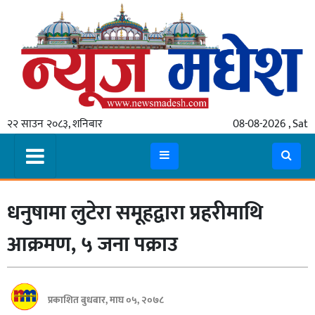
गृहपृष्ठ
समाचार
२२ साउन २०८३, शनिबार
08-08-2026 , Sat
स्थानीय
प्रदेश
कोशी
धनुषामा लुटेरा समूहद्वारा प्रहरीमाथि
मधेश
प्रदेश
आक्रमण, ५ जना पक्राउ
लुम्बिनी
गण्डकी
प्रकाशित बुधबार, माघ ०५, २०७८