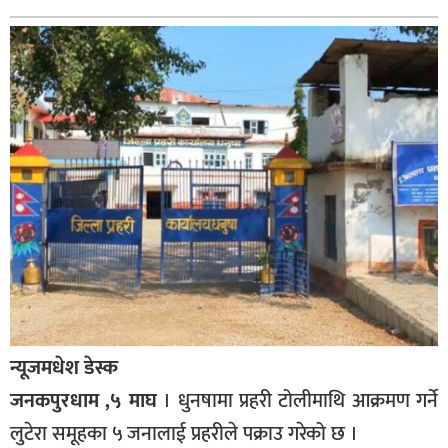
बागमती
कर्णाली
सुदूरपश्चिम
मधेश
विशेष
राजनीति
प्रमुख
समाचार
राष्ट्रिय
अन्तराष्ट्रिय
न्यूजमधेश डेस्क
अन्तरबार्ता
जनकपुरधाम ,५ माघ
। धुनषामा प्रहरी टोलीमाथि आक्रमण गर्ने
अर्थ
लुटेरा समूहका ५ जनालाई प्रहरीले पक्राउ गरेको छ ।