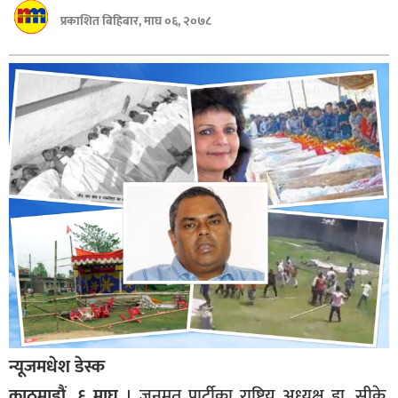
बागमती
प्रकाशित बिहिबार, माघ ०६, २०७८
कर्णाली
सुदूरपश्चिम
मधेश
विशेष
राजनीति
प्रमुख
समाचार
राष्ट्रिय
अन्तराष्ट्रिय
अन्तरबार्ता
न्यूजमधेश डेस्क
अर्थ
काठमाडौं ,६ माघ
। जनमत पार्टीका राष्ट्रिय अध्यक्ष डा. सीके.