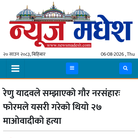
गृहपृष्ठ
समाचार
२० साउन २०८३, बिहिबार
06-08-2026 , Thu
स्थानीय
प्रदेश
कोशी
रेणु यादवले सम्झाएको गौर नरसंहारः
मधेश
प्रदेश
फोरमले यसरी गरेको थियो २७
लुम्बिनी
माओवादीको हत्या
गण्डकी