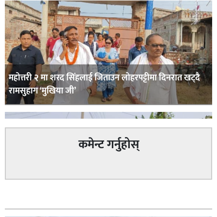
महोत्तरी २ मा शरद सिंहलाई जिताउन लोहरपट्टीमा दिनरात खट्दै
रामसुहाग ‘मुखिया जी’
कमेन्ट गर्नुहोस्
सम्बन्धित
सिराहा – २ मा जनमत छापको उपस्थिति बलियो , जनता उत्साहित