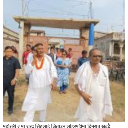
सिराहा-२ मा संजय यादव भिड्ने !
रक्तदान सेवामा जिल्लामै दोस्रो स्थान ल्याएकोमा जनमत नेताद्वय
रेडक्रस सिराहा द्वारा सम्मानित
महोत्तरी २ मा शरद सिंहलाई जिताउन लोहरपट्टीमा दिनरात खट्दै