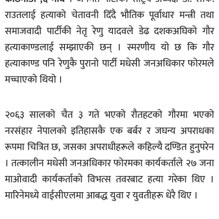
खेलकुद
राउतलाई हत्याको चेतावनी दिँदै भौतिक पूर्वाधार मन्त्री तथा
समाजवादी पार्टीकी नेतृ रेणु यादवले डेढ दशकअघिको गौर
मनोरञ्जन
हत्याकाण्डलाई सम्झाएकी छन् । स्मरणीय यो छ कि गौर
फोटो
हत्याकाण्ड पनि रेणुकै पुरानो पार्टी मधेसी जनअधिकार फोरमले
/
भिडियो
मच्चाएको थियो ।
अन्य
२०६३ सालको चैत ३ गते भएको रौतहटको गौरमा भएको
समाज
नरसंहार नेपालको इतिहासकै एक बर्बर र जघन्य अपराधका
शिक्षा
रूपमा चित्रित छ, जसका अपराधीहरूले कहिल्यै दण्डित हुनुपरेन
विचार
। तत्कालीन मधेसी जनअधिकार फोरमका कार्यकर्ताले २७ जना
स्वास्थ्य
माओवादी कार्यकर्ताको विभत्स तवरबाट हत्या गरेका थिए ।
मारिनेमध्ये वाईसीएलमा आबद्ध युवा र युवतीहरू धेरै थिए ।