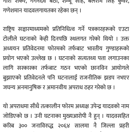
गौरी शंकर, गगनदेव बैठा, शम्भू साह, बलराम सिंह कुंवर,
गणेशमान यादवलगायतका रहेका छन् ।
राष्ट्रिय सञ्चारमाध्यमको प्रतिनिधित्व गर्ने पत्रकारहरूको एउटा
टोलीले घटनाको केही दिनपछि स्थलगत गरेको थियो । उक्त
अध्ययन प्रतिवेदनमा फोरमको तर्फबाट भारतीय गुण्डाहरूको
प्रयोग भएको उल्लेख छ । घटनाको सत्यतथ्य पत्ता लगाउनका
लागि सरकारका तर्फबाट गठन भएको छानविन आयोगले
बुझाएको प्रतिवेदनले पनि घटनालाई राजनीतिक झडप नभएर
जघन्य अनमानुषिक र अमानवीय अपराध ठहर गरेको छ ।
यो अपराधमा सीधै तत्कालीन फोरम अध्यक्ष उपेन्द्र यादवको नाम
जोडिएको छ । उनी घटनाका मुख्यआरोपी नै हुन् । यादवसहित
करिब ३०० जनाविरुद्ध २०६४ सालमा नै जिल्ला प्रहरी