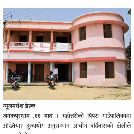
बागमती
कर्णाली
सुदूरपश्चिम
मधेश
विशेष
राजनीति
प्रमुख
समाचार
राष्ट्रिय
अन्तराष्ट्रिय
न्यूजमधेश डेस्क
जनकपुरधाम ,११ माघ
। महोत्तरीको पिपरा गाउँपालिकामा
अन्तरबार्ता
अख्तियार दुरुपयोग अनुसन्धान आयोग बर्दिबासको टोलीले
अर्थ