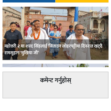
महोत्तरी २ मा शरद सिंहलाई जिताउन लोहरपट्टीमा दिनरात खट्दै
रामसुहाग ‘मुखिया जी’
कमेन्ट गर्नुहोस्
सम्बन्धित
सिराहा – २ मा जनमत छापको उपस्थिति बलियो , जनता उत्साहित