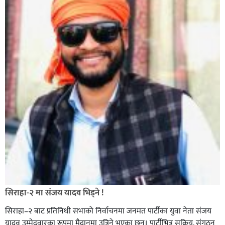
सिराहा-२ मा संजय यादव भिड्ने !
सिराहा–२ बाट प्रतिनिधी सभाको निर्वाचनमा जनमत पार्टीका युवा नेता संजय
यादव उम्मेदवारका रूपमा मैदानमा उत्रिने भएका छन्। पार्टीभित्र सक्रिय, संगठन