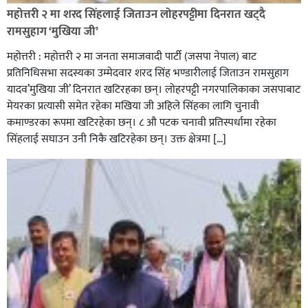
रेडक्रस सिराहा द्वारा सम्मानित
महोत्तरी २ मा शरद सिंहलाई जिताउन लोहरपट्टीमा दिनरात खट्दै
रामसुहाग ‘मुखिया जी’
महोत्तरी : महोत्तरी २ मा जनता समाजवादी पार्टी (जसपा नेपाल) बाट
प्रतिनिधिसभा सदस्यका उम्मेदवार शरद सिंह भण्डारीलाई जिताउन रामसुहाग
यादव’मुखिया जी’ दिनरात खटिरहका छन्। लोहरपट्टी नगरपालिकाका जसपाबाट
मेयरका प्रत्यासी समेत रहेका मखिया जी अहिले सिंहका लागि चुनावी
कमाण्डरका रूपमा खटिरहेका छन्। ८ औ पटक चनावी प्रतिस्पर्धामा रहेका
सिंहलाई सघाउन उनी निकै खटिरहेका छन्। उक्त क्षेत्रमा […]
सिराहाको औरहीमा जेन-जी भेला सम्पन्न