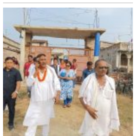
सिराहा-२ मा संजय यादव भिड्ने !
रक्तदान सेवामा जिल्लामै दोस्रो स्थान ल्याएकोमा जनमत नेताद्वय