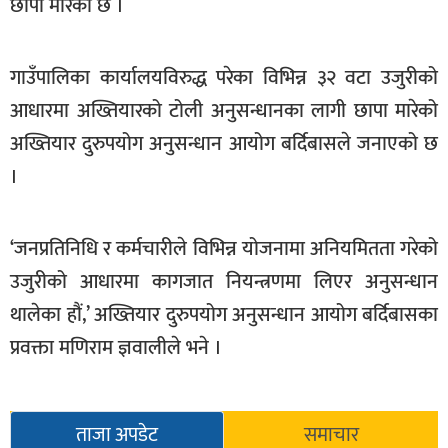
छापा मारेको छ ।
खेलकुद
मनोरञ्जन
गाउँपालिका कार्यालयविरुद्ध परेका विभिन्न ३२ वटा उजुरीको
फोटो
आधारमा अख्तियारको टोली अनुसन्धानका लागी छापा मारेको
/
अख्तियार दुरुपयोग अनुसन्धान आयोग बर्दिबासले जनाएको छ
भिडियो
।
अन्य
समाज
‘जनप्रतिनिधि र कर्मचारीले विभिन्न योजनामा अनियमितता गरेको
शिक्षा
उजुरीको आधारमा कागजात नियन्त्रणमा लिएर अनुसन्धान
थालेका हौं,’ अख्तियार दुरुपयोग अनुसन्धान आयोग बर्दिबासका
विचार
प्रवक्ता मणिराम ज्ञवालीले भने ।
स्वास्थ्य
ताजा अपडेट
समाचार