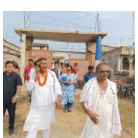
सिराहा – २ मा जनमत छापको उपस्थिति बलियो , जनता उत्साहित
सिराहा-२ मा संजय यादव भिड्ने !
रक्तदान सेवामा जिल्लामै दोस्रो स्थान ल्याएकोमा जनमत नेताद्वय