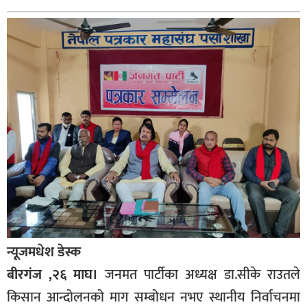
बागमती
कर्णाली
सुदूरपश्चिम
मधेश
विशेष
राजनीति
प्रमुख
समाचार
राष्ट्रिय
अन्तराष्ट्रिय
न्यूजमधेश डेस्क
अन्तरबार्ता
बीरगंज ,२६ माघ।
जनमत पार्टीका अध्यक्ष डा.सीके राउतले
अर्थ
किसान आन्दोलनको माग सम्बोधन नभए स्थानीय निर्वाचनमा