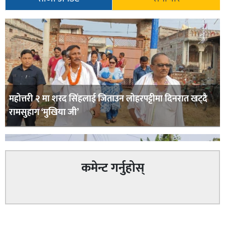
महोत्तरी २ मा शरद सिंहलाई जिताउन लोहरपट्टीमा दिनरात खट्दै
रामसुहाग ‘मुखिया जी’
कमेन्ट गर्नुहोस्
सम्बन्धित