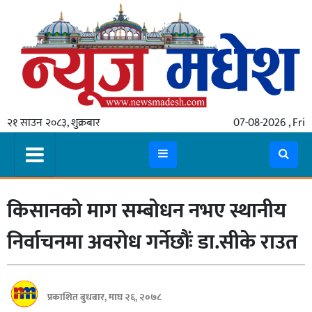
गृहपृष्ठ
समाचार
२१ साउन २०८३, शुक्रबार
07-08-2026 , Fri
स्थानीय
प्रदेश
कोशी
किसानको माग सम्बोधन नभए स्थानीय
मधेश
प्रदेश
निर्वाचनमा अवरोध गर्नेछौंः डा.सीके राउत
लुम्बिनी
गण्डकी
प्रकाशित बुधबार, माघ २६, २०७८