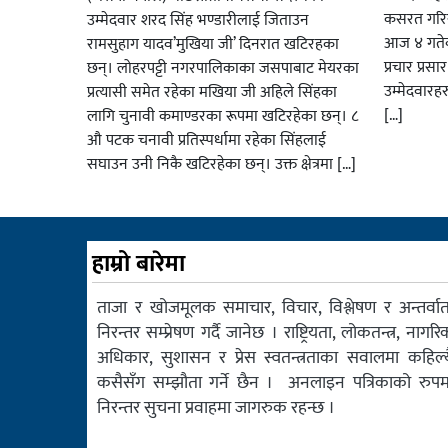
कसरत गरिर
उम्मेदवार शरद सिंह भण्डारीलाई जिताउन
आज ४ गतेबा
रामसुहाग यादव’मुखिया जी’ दिनरात खटिरहका
प्रचार प्रस
छन्। लोहरपट्टी नगरपालिकाका जसपाबाट मेयरका
उम्मेदवारह
प्रत्यासी समेत रहेका मखिया जी अहिले सिंहका
[…]
लागि चुनावी कमाण्डरका रूपमा खटिरहेका छन्। ८
औ पटक चनावी प्रतिस्पर्धामा रहेका सिंहलाई
सघाउन उनी निकै खटिरहेका छन्। उक्त क्षेत्रमा […]
हाम्रो बारेमा
ताजा र खोजमूलक समाचार, विचार, विश्लेषण र अन्तर्वार्त
निरन्तर सम्प्रेषण गर्दै जानेछ । राष्ट्रियता, लोकतन्त्र, नागरि
अधिकार, सुशासन र प्रेस स्वतन्त्रताका सवालमा कहिल्य
कसैसँग सम्झौता गर्ने छैन । अनलाइन पत्रिकाको रुपम
निरन्तर सुचना प्रवाहमा जागरुक रहन्छ ।