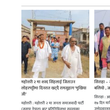
महोत्तरी २ मा शरद सिंहलाई जिताउन
सिराहा –
लोहरपट्टीमा दिनरात खट्दै रामसुहाग ‘मुखिया
बलियो , 
जी’
सिराहा : आ
१७ दिन मात्र
महोत्तरी : महोत्तरी २ मा जनता समाजवादी पार्टी
उम्मेदवार
(जसपा नेपाल) बाट प्रतिनिधिसभा सदस्यका