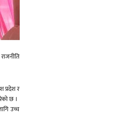
सिराहा-२ मा संजय यादव भिड्ने !
 राजनीति
रक्तदान सेवामा जिल्लामै दोस्रो स्थान
ल्याएकोमा जनमत नेताद्वय रेडक्रस
 प्रदेश र
सिराहा द्वारा सम्मानित
ेको छ ।
ागि उच्च
सिराहाको औरहीमा जेन-जी भेला सम्पन्न