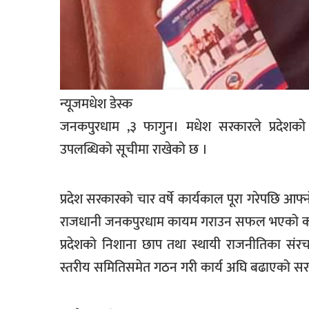
खेलकुद
मनोरञ्जन
फोटो
/
न्यूजमधेश डेस्क
भिडियो
जनकपुरधाम ,३ फागुन। मधेश सरकारले प्रदेशको 
अन्य
उपलब्धिको सूचीमा राखेको छ ।
समाज
शिक्षा
प्रदेश सरकारको चार वर्षे कार्यकाल पूरा गरेपछि आफ्
विचार
राजधानी जनकपुरधाम कायम गराउन सफल भएको कार्य
प्रदेशको निशाना छाप तथा स्थायी राजनीतिका संरच
स्वास्थ्य
स्तरीय समितिसमेत गठन गरी कार्य अघि बढाएको सर