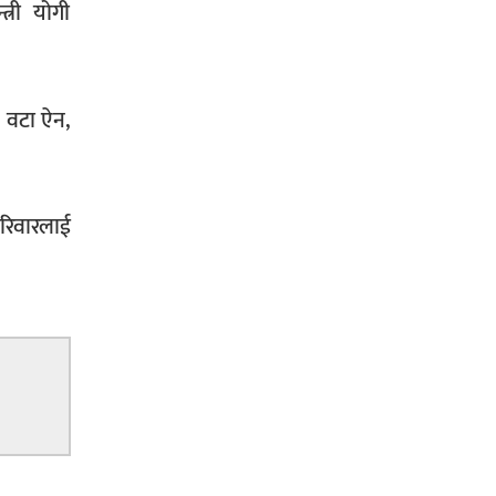
त्री योगी
४ वटा ऐन,
रिवारलाई