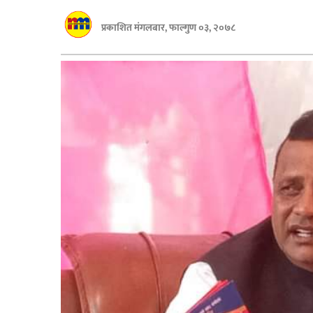
बागमती
प्रकाशित मंगलबार, फाल्गुण ०३, २०७८
कर्णाली
सुदूरपश्चिम
मधेश
विशेष
राजनीति
प्रमुख
समाचार
राष्ट्रिय
अन्तराष्ट्रिय
अन्तरबार्ता
अर्थ