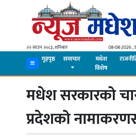
गृहपृष्ठ
समाचार
२२ साउन २०८३, शनिबार
08-08-2026 , 
स्थानीय
गृहपृष्ठ
समाचार
मधेश
राजनीत
विशेष
प्रदेश
कोशी
मधेश सरकारको चार 
मधेश
प्रदेश
प्रदेशको नामाकरणस
लुम्बिनी
गण्डकी