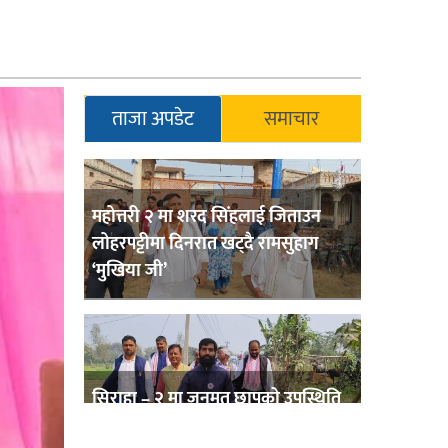
ताजा अपडेट
समाचार
महोत्तरी २ मा शरद सिंहलाई जिताउन
लोहरपट्टीमा दिनरात खट्दै रामसुहाग
‘मुखिया जी’
सिराहा – २ मा जनमत छापको उपस्थिति
बलियो , जनता उत्साहित