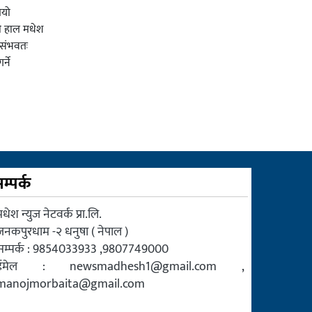
ियो
ी हाल मधेश
र संभवतः
्ने
म्पर्क
धेश न्युज नेटवर्क प्रा.लि.
जनकपुरधाम -२ धनुषा ( नेपाल )
सम्पर्क : 9854033933 ,9807749000
ईमेल :
newsmadhesh1@gmail.com
,
manojmorbaita@gmail.com