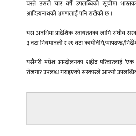
यस्तै उसले चार वर्षे उपलब्धिको सूचीमा भारतका प्
आदित्यनाथको भ्रमणलाई पनि राखेको छ ।
यस अवधिमा प्रादेशिक स्वायततका लागि संघीय सरकारव
३ वटा नियमावली र ११ वटा कार्यविधि/मापदण्ड/निर्द
यसैगरी मधेश आन्दोलनका शहीद परिवारलाई ‘एक 
रोजगार उपलब्ध गराइएको सरकारले आफ्नो उपलब्धिक
सम्बन्धित