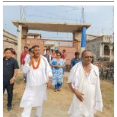
सिराहा-२ मा संजय यादव भिड्ने !
रक्तदान सेवामा जिल्लामै दोस्रो स्थान ल्याएकोमा जनमत नेताद्वय