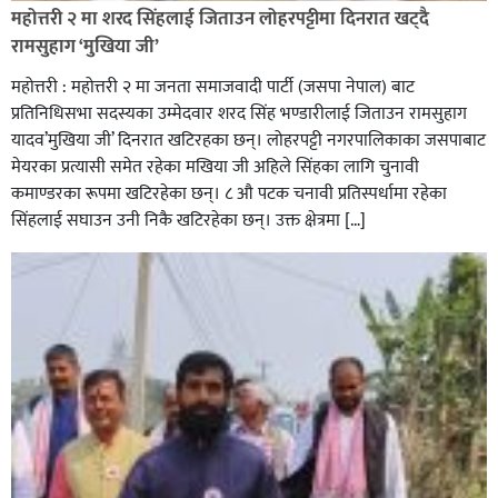
रेडक्रस सिराहा द्वारा सम्मानित
महोत्तरी २ मा शरद सिंहलाई जिताउन लोहरपट्टीमा दिनरात खट्दै
रामसुहाग ‘मुखिया जी’
महोत्तरी : महोत्तरी २ मा जनता समाजवादी पार्टी (जसपा नेपाल) बाट
प्रतिनिधिसभा सदस्यका उम्मेदवार शरद सिंह भण्डारीलाई जिताउन रामसुहाग
यादव’मुखिया जी’ दिनरात खटिरहका छन्। लोहरपट्टी नगरपालिकाका जसपाबाट
मेयरका प्रत्यासी समेत रहेका मखिया जी अहिले सिंहका लागि चुनावी
कमाण्डरका रूपमा खटिरहेका छन्। ८ औ पटक चनावी प्रतिस्पर्धामा रहेका
सिंहलाई सघाउन उनी निकै खटिरहेका छन्। उक्त क्षेत्रमा […]
सिराहाको औरहीमा जेन-जी भेला सम्पन्न