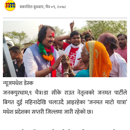
बागमती
प्रकाशित बुधबार, चैत्र ०९, २०७८
कर्णाली
सुदूरपश्चिम
मधेश
विशेष
राजनीति
प्रमुख
समाचार
न्यूजमधेश डेस्क
राष्ट्रिय
जनकपुरधाम,९ चैत्र।डा सीके राउत नेतृत्वको जनमत पार्टीले
अन्तराष्ट्रिय
बिगत दुई महिनादेखि चलाउदै आइरहेका ‘जनमत माटो यात्रा’
मधेश प्रदेशका सप्तरी जिल्लमा जारी रहेको छ।
अन्तरबार्ता
अर्थ