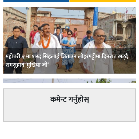
महोत्तरी २ मा शरद सिंहलाई जिताउन लोहरपट्टीमा दिनरात खट्दै
रामसुहाग ‘मुखिया जी’
कमेन्ट गर्नुहोस्
सम्बन्धित
सिराहा – २ मा जनमत छापको उपस्थिति बलियो , जनता उत्साहित