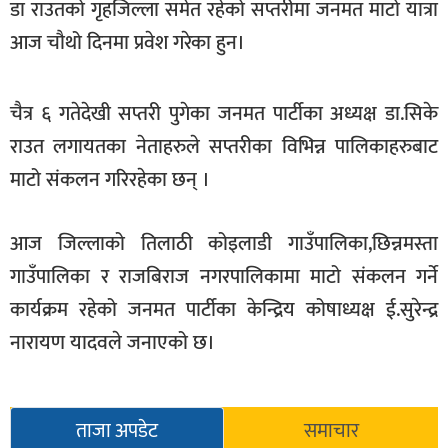
डा राउतको गृहजिल्ला समेत रहेको सप्तरीमा जनमत माटो यात्रा
खेलकुद
आज चौथो दिनमा प्रवेश गरेका हुन।
मनोरञ्जन
फोटो
चैत्र ६ गतेदेखी सप्तरी पुगेका जनमत पार्टीका अध्यक्ष डा.सिके
/
राउत लगायतका नेताहरुले सप्तरीका विभिन्न पालिकाहरुबाट
भिडियो
माटो संकलन गरिरहेका छन् ।
अन्य
समाज
आज जिल्लाको तिलाठी कोइलाडी गाउँपालिका,छिन्नमस्ता
गाउँपालिका र राजबिराज नगरपालिकामा माटो संकलन गर्ने
शिक्षा
कार्यक्रम रहेको जनमत पार्टीका केन्द्रिय कोषाध्यक्ष ई.सुरेन्द्र
विचार
नारायण यादवले जनाएको छ।
स्वास्थ्य
ताजा अपडेट
समाचार