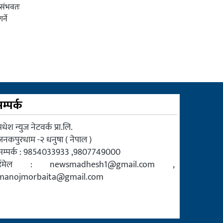
र संभवतः
्ने
म्पर्क
धेश न्युज नेटवर्क प्रा.लि.
जनकपुरधाम -२ धनुषा ( नेपाल )
सम्पर्क : 9854033933 ,9807749000
ईमेल :
newsmadhesh1@gmail.com
,
manojmorbaita@gmail.com