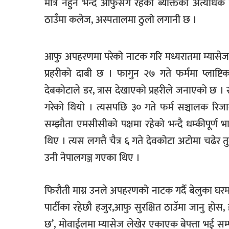
मात्र नहुने भन्दै आफुसंगै रहेका ब्यक्तिको अत्यध
ठाउँमा कलेज, अस्पतालमा ठुलो लगानी छ ।
आफु अपहरणमा परेको नाटक गरि मध्यरातमा म्यासेज मा
प्रहरीको दाबी छ । फागुन २७ गते फर्ममा प्लाष्टि
देबकोटाले डर, त्रास देखाएको प्रहरीले जनाएको छ । स
गरेको थियो । त्यसपछि ३० गते फर्म सञ्चालक रिज
सम्झौता एमसीसीको पक्षमा रहेको भन्दै धम्कीपूर्ण भा
थिए । त्यस लगत्तै चैत्र ६ गते देवकोटा अटोमा चढेर 
उनी नेपालगञ्ज गएका थिए ।
फिरौती माग्न उनले अपहरणको नाटक गर्दै बेलुका घरमा 
पार्टीका रहेछौ हजुर,आफु सुरक्षित ठाउँमा जानु होस,
छ’, मोवाईलमा म्यासेज लेखेर एकाएक बेपत्ता भई सम्प