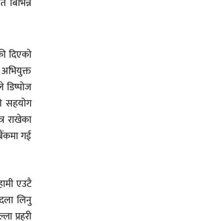
त बिभिन्न
्की दिएको
 अभियुक्त
े डिष्पोज
की सहयोग
्र राखेका
बैंकमा गई
हामी एउटै
बदला लिनु
ला प्रहरी