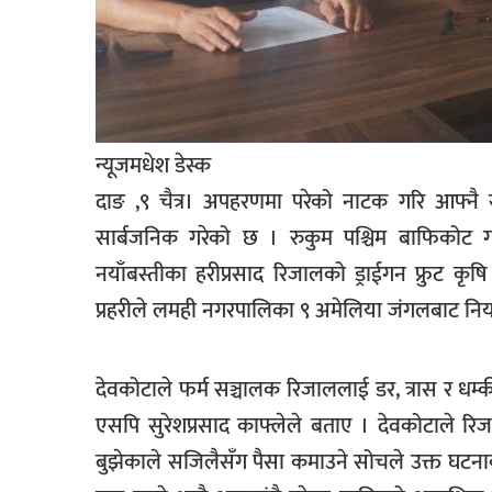
खेलकुद
मनोरञ्जन
फोटो
/
न्यूजमधेश डेस्क
भिडियो
दाङ ,९ चैत्र। अपहरणमा परेको नाटक गरि आफ्नै सा
अन्य
सार्बजनिक गरेको छ । रुकुम पश्चिम बाफिकोट
समाज
नयाँबस्तीका हरीप्रसाद रिजालको ड्राईगन फ्रुट 
शिक्षा
प्रहरीले लमही नगरपालिका ९ अमेलिया जंगलबाट नियन्
विचार
देवकोटाले फर्म सञ्चालक रिजाललाई डर, त्रास र धम्क
स्वास्थ्य
एसपि सुरेशप्रसाद काफ्लेले बताए । देवकोटाले रि
बुझेकाले सजिलैसँग पैसा कमाउने सोचले उक्त घटना