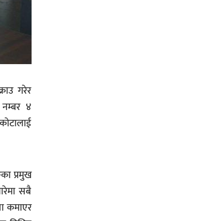
सिराहा-२ मा संजय यादव भिड्ने !
्राउ गरेर
 नम्बर ४
रक्तदान सेवामा जिल्लामै दोस्रो स्थान
वकोटालाई
ल्याएकोमा जनमत नेताद्वय रेडक्रस
सिराहा द्वारा सम्मानित
का प्रमुख
ारेमा सबै
ैसा कमाएर
सिराहाको औरहीमा जेन-जी भेला सम्पन्न