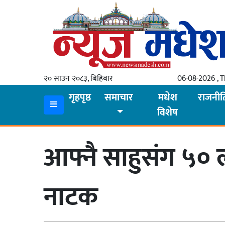
गृहपृष्ठ
समाचार
२० साउन २०८३, बिहिबार
06-08-2026 , 
स्थानीय
गृहपृष्ठ
समाचार
मधेश
राजनीत
विशेष
प्रदेश
कोशी
आफ्नै साहुसंग ५०
मधेश
प्रदेश
नाटक
लुम्बिनी
गण्डकी