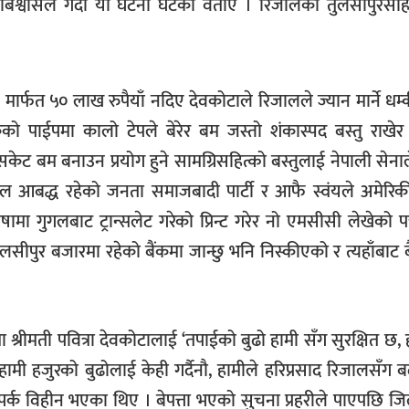
िक बिश्वासले गर्दा यो घटना घटेको वताए । रिजालको तुलसीपुरसहि
र्फत ५० लाख रुपैयाँ नदिए देवकोटाले रिजालले ज्यान मार्ने धम
कको पाईपमा कालो टेपले बेरेर बम जस्तो शंकास्पद बस्तु राखेर
केट बम बनाउन प्रयोग हुने सामग्रिसहित्को बस्तुलाई नेपाली सेनाल
ाल आबद्ध रहेको जनता समाजबादी पार्टी र आफै स्वंयले अमेरि
षामा गुगलबाट ट्रान्सलेट गरेको प्रिन्ट गरेर नो एमसीसी लेखेको पत
तुलसीपुर बजारमा रहेको बैंकमा जान्छु भनि निस्कीएको र त्यहाँबाट 
श्रीमती पवित्रा देवकोटालाई ‘तपाईको बुढो हामी सँग सुरक्षित छ, 
 हामी हजुरको बुढोलाई केही गर्दैनौ, हामीले हरिप्रसाद रिजालसँग 
र्क विहीन भएका थिए । बेपत्ता भएको सुचना प्रहरीले पाएपछि जिल्