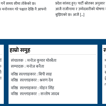
प्रदेश सांसद हुन्। पार्टी स्रोतका अनुसा
ार गर्ने समय सीमा तोकेको छ।
आजै राजीनामा र उम्मेदवारीको घोषणा गर
रु मनोनयन गरे पश्चात देखि नै आफ्नो
बुझिएको छ। आजै […]
हाम्रो समुह
स
ा
संचालक : मनोज कुमार मोरबैता
म
क
सम्पादक : मनोज बनैता
ै
वरिष्ठ सल्लाहकार : बिपी साह
ा
वरिष्ठ सल्लाहकार : श्रवण देव
वरिष्ठ सल्लाहकार : मोहन सिंह
वरिष्ठ सल्लाहकार : सन्तोष जादब