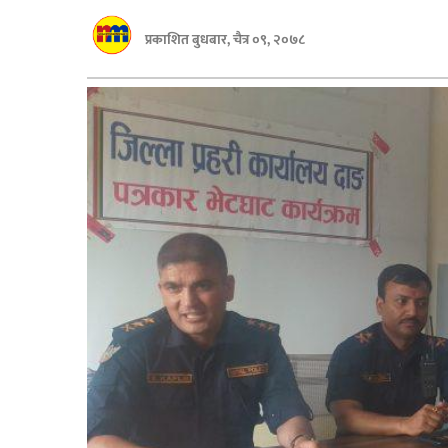
बागमती
प्रकाशित बुधबार, चैत्र ०९, २०७८
कर्णाली
सुदूरपश्चिम
मधेश
विशेष
राजनीति
प्रमुख
समाचार
राष्ट्रिय
अन्तराष्ट्रिय
अन्तरबार्ता
अर्थ