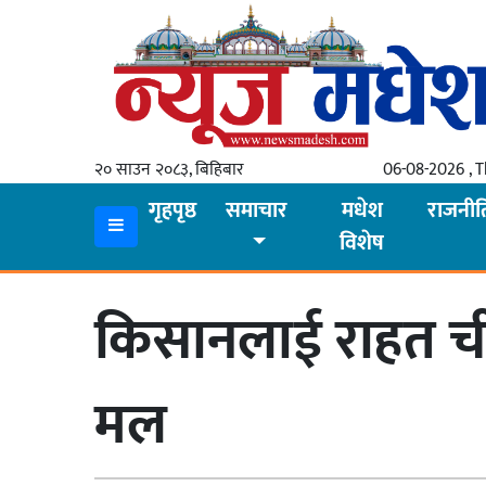
गृहपृष्ठ
समाचार
२० साउन २०८३, बिहिबार
06-08-2026 , 
स्थानीय
गृहपृष्ठ
समाचार
मधेश
राजनीत
विशेष
प्रदेश
कोशी
किसानलाई राहत चीन
मधेश
प्रदेश
मल
लुम्बिनी
गण्डकी