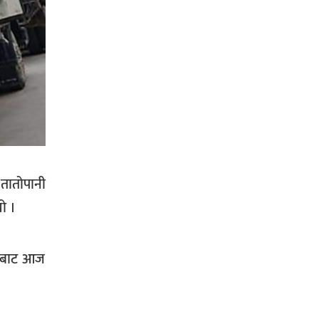
सिराहा-२ मा संजय यादव भिड्ने !
रक्तदान सेवामा जिल्लामै दोस्रो स्थान
 तातोपानी
ल्याएकोमा जनमत नेताद्वय रेडक्रस
सिराहा द्वारा सम्मानित
ो ।
ागबाट आज
सिराहाको औरहीमा जेन-जी भेला सम्पन्न