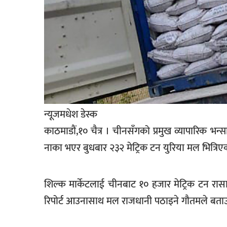
खेलकुद
मनोरञ्जन
फोटो
/
भिडियो
अन्य
न्यूजमधेश डेस्क
समाज
काठमाडाैं,१० चैत्र । चीनसँगको प्रमुख व्यापारिक
शिक्षा
नाका भएर बुधबार २३२ मेट्रिक टन युरिया मल भित्र
विचार
स्वास्थ्य
शिल्क मार्केटलाई चीनबाट १० हजार मेट्रिक टन रा
रिपोर्ट आउनासाथ मल राजधानी पठाइने गौतमले बता