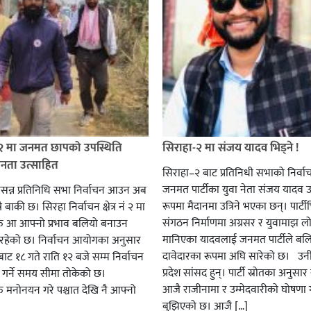
 २ मा जनमत छापको उपस्थिति
सिराहा-२ मा संजय यादव भिड्ने !
जनता उत्साहित
सिराहा–२ बाट प्रतिनिधी सभाको निर्वा
जनमत पार्टीका युवा नेता संजय यादव उ
सन्न प्रतिनिधि सभा निर्वाचन आउन अब
रूपमा मैदानमा उत्रिने भएका छन्। पार्टीभि
ै बाकी छ। सिरहा निर्वाचन क्षेत्र नं २ मा
संगठन निर्माणमा अग्रसर र युवामाझ लो
हरु आ आफ्नो प्रभाव बलियो बनाउन
मानिएका यादवलाई जनमत पार्टीले बल
हेको छ। निर्वाचन आयोगका अनुसार
दावेदारका रूपमा अघि सारेको छ। उन
ट १८ गते राति १२ बजे सम्म निर्वाचन
प्रदेश सांसद हुन्। पार्टी स्रोतका अनुसा
ार गर्ने समय सीमा तोकेको छ।
आजै राजीनामा र उम्मेदवारीको घोषणा गर
रु मनोनयन गरे पश्चात देखि नै आफ्नो
बुझिएको छ। आजै […]