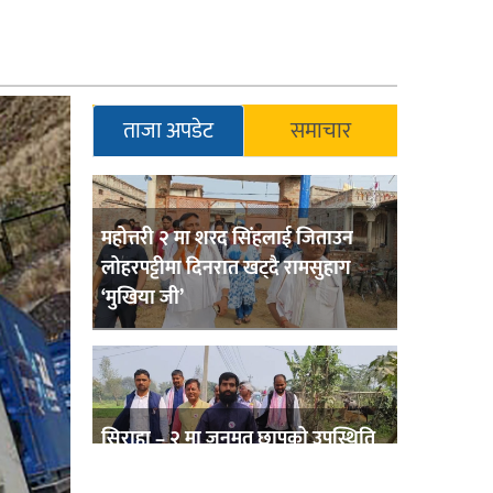
ताजा अपडेट
समाचार
महोत्तरी २ मा शरद सिंहलाई जिताउन
लोहरपट्टीमा दिनरात खट्दै रामसुहाग
‘मुखिया जी’
सिराहा – २ मा जनमत छापको उपस्थिति
बलियो , जनता उत्साहित