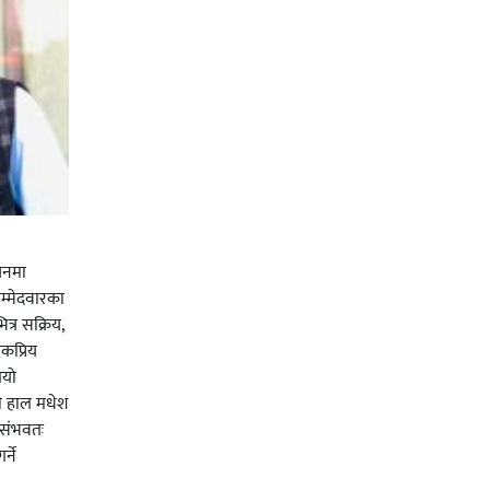
चनमा
म्मेदवारका
त्र सक्रिय,
कप्रिय
ियो
ी हाल मधेश
र संभवतः
्ने