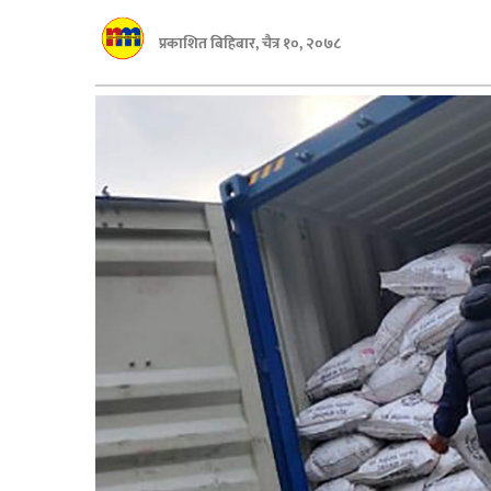
बागमती
प्रकाशित बिहिबार, चैत्र १०, २०७८
कर्णाली
सुदूरपश्चिम
मधेश
विशेष
राजनीति
प्रमुख
समाचार
राष्ट्रिय
अन्तराष्ट्रिय
अन्तरबार्ता
अर्थ