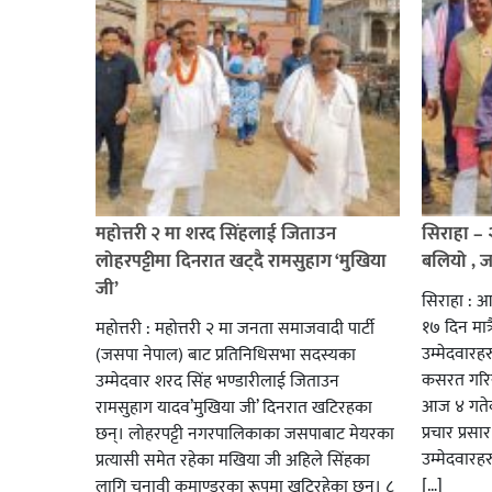
महोत्तरी २ मा शरद सिंहलाई जिताउन
सिराहा –
लोहरपट्टीमा दिनरात खट्दै रामसुहाग ‘मुखिया
बलियो , 
जी’
सिराहा : आ
१७ दिन मात्र
महोत्तरी : महोत्तरी २ मा जनता समाजवादी पार्टी
उम्मेदवार
(जसपा नेपाल) बाट प्रतिनिधिसभा सदस्यका
कसरत गरिर
उम्मेदवार शरद सिंह भण्डारीलाई जिताउन
आज ४ गतेबा
रामसुहाग यादव’मुखिया जी’ दिनरात खटिरहका
प्रचार प्रस
छन्। लोहरपट्टी नगरपालिकाका जसपाबाट मेयरका
उम्मेदवारह
प्रत्यासी समेत रहेका मखिया जी अहिले सिंहका
[…]
लागि चुनावी कमाण्डरका रूपमा खटिरहेका छन्। ८