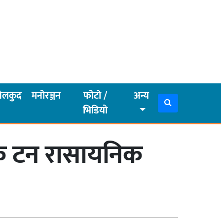
ेलकुद
मनोरञ्जन
फोटो /
अन्य
भिडियो
िक टन रासायनिक