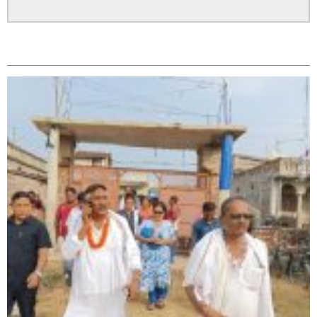
सम्बन्धित
सिराहा – २ मा जनमत छापको उपस्थिति बलियो , जनता उत्साहित
सिराहा-२ मा संजय यादव भिड्ने !