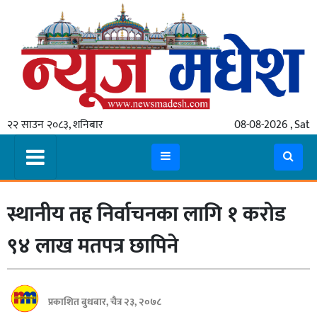
गृहपृष्ठ
समाचार
२२ साउन २०८३, शनिबार
08-08-2026 , Sat
स्थानीय
प्रदेश
कोशी
स्थानीय तह निर्वाचनका लागि १ करोड
मधेश
प्रदेश
९४ लाख मतपत्र छापिने
लुम्बिनी
गण्डकी
प्रकाशित बुधबार, चैत्र २३, २०७८