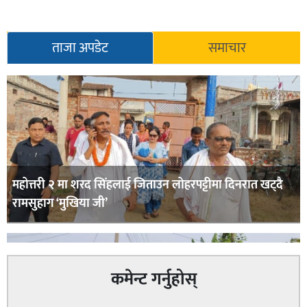
ताजा अपडेट
समाचार
महोत्तरी २ मा शरद सिंहलाई जिताउन लोहरपट्टीमा दिनरात खट्दै
रामसुहाग ‘मुखिया जी’
कमेन्ट गर्नुहोस्