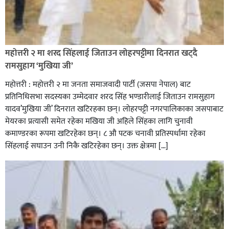
रक्तदान सेवामा जिल्लामै दोस्रो स्थान ल्याएकोमा जनमत नेताद्वय
रेडक्रस सिराहा द्वारा सम्मानित
महोत्तरी २ मा शरद सिंहलाई जिताउन लोहरपट्टीमा दिनरात खट्दै
रामसुहाग ‘मुखिया जी’
महोत्तरी : महोत्तरी २ मा जनता समाजवादी पार्टी (जसपा नेपाल) बाट
प्रतिनिधिसभा सदस्यका उम्मेदवार शरद सिंह भण्डारीलाई जिताउन रामसुहाग
यादव’मुखिया जी’ दिनरात खटिरहका छन्। लोहरपट्टी नगरपालिकाका जसपाबाट
मेयरका प्रत्यासी समेत रहेका मखिया जी अहिले सिंहका लागि चुनावी
कमाण्डरका रूपमा खटिरहेका छन्। ८ औ पटक चनावी प्रतिस्पर्धामा रहेका
सिंहलाई सघाउन उनी निकै खटिरहेका छन्। उक्त क्षेत्रमा […]
सिराहाको औरहीमा जेन-जी भेला सम्पन्न