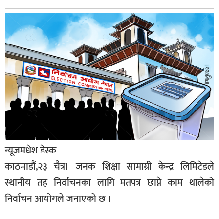
बागमती
कर्णाली
सुदूरपश्चिम
मधेश
विशेष
राजनीति
प्रमुख
समाचार
राष्ट्रिय
न्यूजमधेश डेस्क
काठमाडौं,२३ चैत्र। जनक शिक्षा सामाग्री केन्द्र लिमिटेडले
अन्तराष्ट्रिय
स्थानीय तह निर्वाचनका लागि मतपत्र छाप्ने काम थालेको
अन्तरबार्ता
निर्वाचन आयोगले जनाएको छ ।
अर्थ