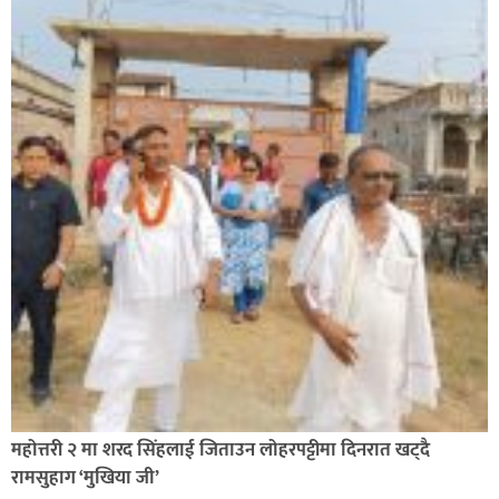
सिराहा-२ मा संजय यादव भिड्ने !
रक्तदान सेवामा जिल्लामै दोस्रो स्थान ल्याएकोमा जनमत नेताद्वय
रेडक्रस सिराहा द्वारा सम्मानित
महोत्तरी २ मा शरद सिंहलाई जिताउन लोहरपट्टीमा दिनरात खट्दै
रामसुहाग ‘मुखिया जी’