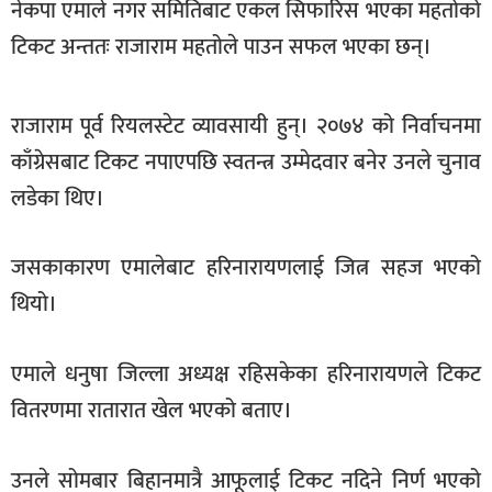
नेकपा एमाले नगर समितिबाट एकल सिफारिस भएका महतोको
खेलकुद
टिकट अन्ततः राजाराम महतोले पाउन सफल भएका छन्।
मनोरञ्जन
फोटो
राजाराम पूर्व रियलस्टेट व्यावसायी हुन्। २०७४ को निर्वाचनमा
/
काँग्रेसबाट टिकट नपाएपछि स्वतन्त्र उम्मेदवार बनेर उनले चुनाव
भिडियो
लडेका थिए।
अन्य
समाज
जसकाकारण एमालेबाट हरिनारायणलाई जित्न सहज भएको
थियो।
शिक्षा
विचार
एमाले धनुषा जिल्ला अध्यक्ष रहिसकेका हरिनारायणले टिकट
स्वास्थ्य
वितरणमा रातारात खेल भएको बताए।
उनले सोमबार बिहानमात्रै आफूलाई टिकट नदिने निर्ण भएको