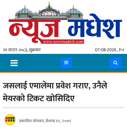
गृहपृष्ठ
समाचार
२१ साउन २०८३, शुक्रबार
07-08-2026 , Fri
स्थानीय
प्रदेश
कोशी
जसलाई एमालेमा प्रवेश गराए, उनैले
मधेश
प्रदेश
मेयरको टिकट खोसिदिए
लुम्बिनी
गण्डकी
प्रकाशित सोमबार, बैशाख १२, २०७९