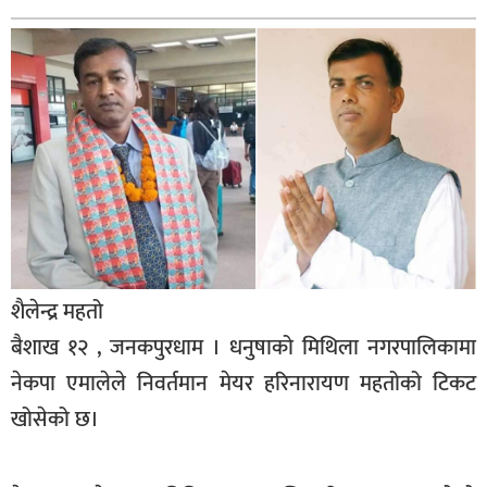
बागमती
कर्णाली
सुदूरपश्चिम
मधेश
विशेष
राजनीति
प्रमुख
समाचार
शैलेन्द्र महतो
राष्ट्रिय
बैशाख १२ , जनकपुरधाम । धनुषाको मिथिला नगरपालिकामा
अन्तराष्ट्रिय
नेकपा एमालेले निवर्तमान मेयर हरिनारायण महतोको टिकट
खोसेको छ।
अन्तरबार्ता
अर्थ