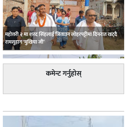
महोत्तरी २ मा शरद सिंहलाई जिताउन लोहरपट्टीमा दिनरात खट्दै
रामसुहाग ‘मुखिया जी’
कमेन्ट गर्नुहोस्
सम्बन्धित
सिराहा – २ मा जनमत छापको उपस्थिति बलियो , जनता उत्साहित