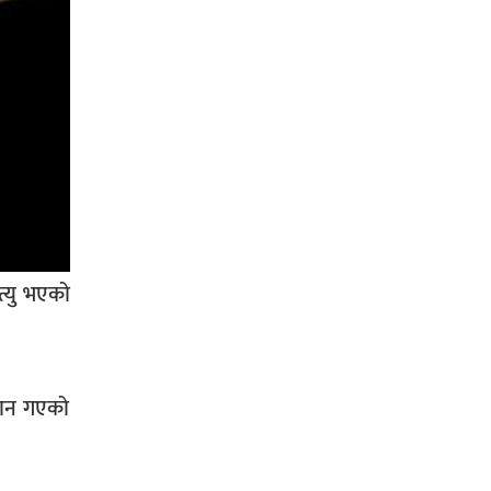
सिराहा-२ मा संजय यादव भिड्ने !
रक्तदान सेवामा जिल्लामै दोस्रो स्थान
ल्याएकोमा जनमत नेताद्वय रेडक्रस
सिराहा द्वारा सम्मानित
त्यु भएको
सिराहाको औरहीमा जेन-जी भेला सम्पन्न
्यान गएको