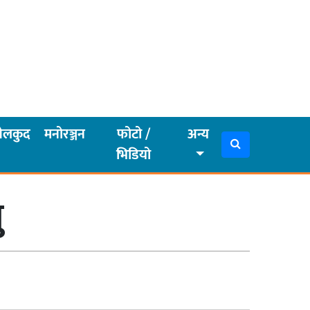
ेलकुद
मनोरञ्जन
फोटो /
अन्य
भिडियो
ु