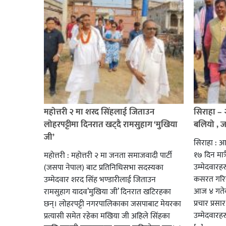
महोत्तरी २ मा शरद सिंहलाई जिताउन
सिराहा –
लोहरपट्टीमा दिनरात खट्दै रामसुहाग ‘मुखिया
बलियो , 
जी’
सिराहा : आ
१७ दिन मात्र
महोत्तरी : महोत्तरी २ मा जनता समाजवादी पार्टी
उम्मेदवार
(जसपा नेपाल) बाट प्रतिनिधिसभा सदस्यका
कसरत गरिर
उम्मेदवार शरद सिंह भण्डारीलाई जिताउन
आज ४ गतेबा
रामसुहाग यादव’मुखिया जी’ दिनरात खटिरहका
प्रचार प्रस
छन्। लोहरपट्टी नगरपालिकाका जसपाबाट मेयरका
उम्मेदवारह
प्रत्यासी समेत रहेका मखिया जी अहिले सिंहका