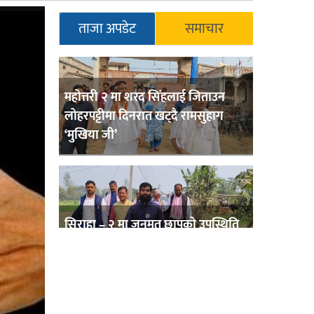
ताजा अपडेट
समाचार
महोत्तरी २ मा शरद सिंहलाई जिताउन
लोहरपट्टीमा दिनरात खट्दै रामसुहाग
‘मुखिया जी’
सिराहा – २ मा जनमत छापको उपस्थिति
बलियो , जनता उत्साहित