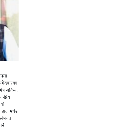
चनमा
म्मेदवारका
त्र सक्रिय,
कप्रिय
ियो
ी हाल मधेश
र संभवतः
्ने