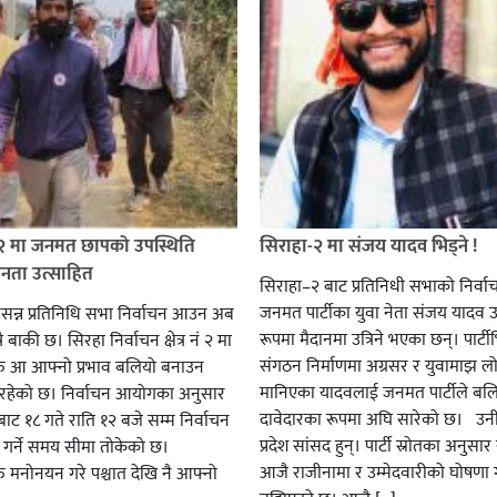
 २ मा जनमत छापको उपस्थिति
सिराहा-२ मा संजय यादव भिड्ने !
जनता उत्साहित
सिराहा–२ बाट प्रतिनिधी सभाको निर्वा
जनमत पार्टीका युवा नेता संजय यादव उ
सन्न प्रतिनिधि सभा निर्वाचन आउन अब
रूपमा मैदानमा उत्रिने भएका छन्। पार्टीभि
ै बाकी छ। सिरहा निर्वाचन क्षेत्र नं २ मा
संगठन निर्माणमा अग्रसर र युवामाझ लो
हरु आ आफ्नो प्रभाव बलियो बनाउन
मानिएका यादवलाई जनमत पार्टीले बल
हेको छ। निर्वाचन आयोगका अनुसार
दावेदारका रूपमा अघि सारेको छ। उन
ट १८ गते राति १२ बजे सम्म निर्वाचन
प्रदेश सांसद हुन्। पार्टी स्रोतका अनुसा
ार गर्ने समय सीमा तोकेको छ।
आजै राजीनामा र उम्मेदवारीको घोषणा गर
रु मनोनयन गरे पश्चात देखि नै आफ्नो