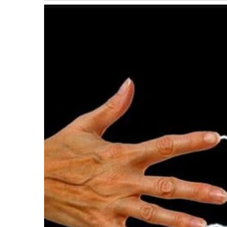
बागमती
कर्णाली
सुदूरपश्चिम
मधेश
विशेष
राजनीति
प्रमुख
समाचार
राष्ट्रिय
अन्तराष्ट्रिय
अन्तरबार्ता
अर्थ