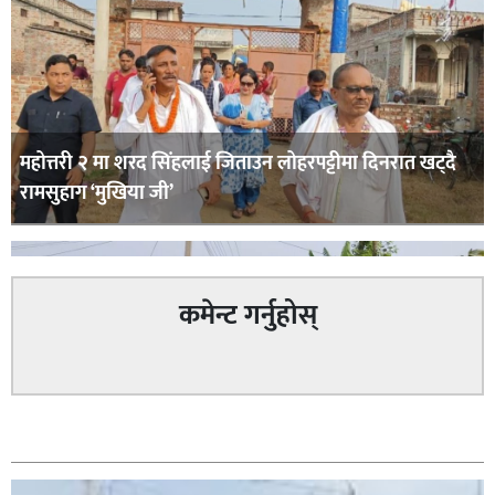
महोत्तरी २ मा शरद सिंहलाई जिताउन लोहरपट्टीमा दिनरात खट्दै
रामसुहाग ‘मुखिया जी’
कमेन्ट गर्नुहोस्
सम्बन्धित
सिराहा – २ मा जनमत छापको उपस्थिति बलियो , जनता उत्साहित