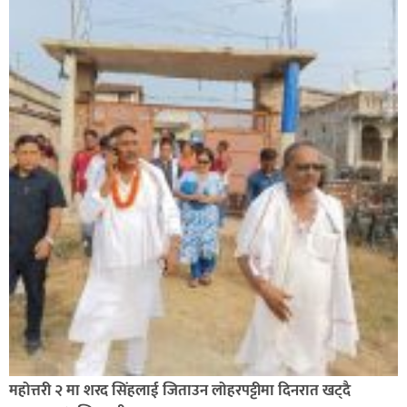
सिराहा-२ मा संजय यादव भिड्ने !
रक्तदान सेवामा जिल्लामै दोस्रो स्थान ल्याएकोमा जनमत नेताद्वय
रेडक्रस सिराहा द्वारा सम्मानित
महोत्तरी २ मा शरद सिंहलाई जिताउन लोहरपट्टीमा दिनरात खट्दै