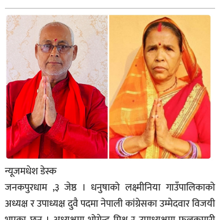
बागमती
कर्णाली
सुदूरपश्चिम
मधेश
विशेष
राजनीति
प्रमुख
समाचार
राष्ट्रिय
न्यूजमधेश डेस्क
अन्तराष्ट्रिय
जनकपुरधाम ,३ जेष्ठ । धनुषाको लक्ष्मीनिया गाउँपालिकाको
अन्तरबार्ता
अध्यक्ष र उपाध्यक्ष दुवै पदमा नेपाली कांग्रेसका उम्मेदवार विजयी
अर्थ
भएका छन् । अध्यक्षमा भोगेन्द्र मिश्र र उपाध्यक्षमा फूलकुमारी