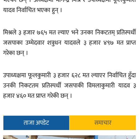
खेलकुद
यादव निर्वाचित भएका हुन् ।
मनोरञ्जन
मिश्रले ३ हजार ७६५ मत ल्याए भने उनका निकटतम् प्रतिस्पर्धी
फोटो
/
जसपाका उम्मेदवार शत्रुधन यादवले ३ हजार ४९७ मत प्राप्त
भिडियो
गरेका छन् ।
अन्य
समाज
उपाध्यक्षमा फूलकुमारी ३ हजार ६२८ मत ल्याएर निर्वाचित हुँदा
उनकी निकटतम प्रतिस्पर्धी जसपाकी विमलाकुमारी यादव ३
शिक्षा
हजार ४६० मत प्राप्त गरेकी छन् ।
विचार
स्वास्थ्य
ताजा अपडेट
समाचार