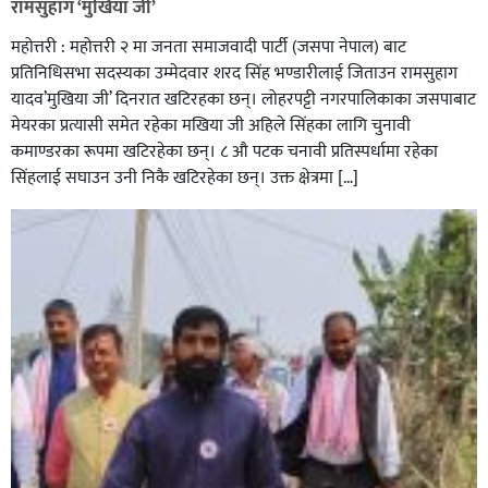
रामसुहाग ‘मुखिया जी’
महोत्तरी : महोत्तरी २ मा जनता समाजवादी पार्टी (जसपा नेपाल) बाट
प्रतिनिधिसभा सदस्यका उम्मेदवार शरद सिंह भण्डारीलाई जिताउन रामसुहाग
यादव’मुखिया जी’ दिनरात खटिरहका छन्। लोहरपट्टी नगरपालिकाका जसपाबाट
मेयरका प्रत्यासी समेत रहेका मखिया जी अहिले सिंहका लागि चुनावी
कमाण्डरका रूपमा खटिरहेका छन्। ८ औ पटक चनावी प्रतिस्पर्धामा रहेका
सिंहलाई सघाउन उनी निकै खटिरहेका छन्। उक्त क्षेत्रमा […]
सिराहाको औरहीमा जेन-जी भेला सम्पन्न