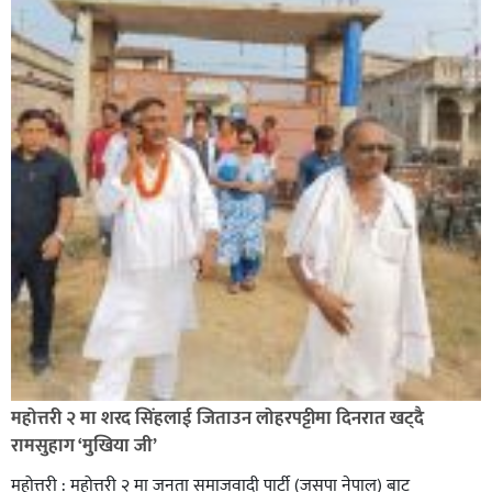
सिराहा-२ मा संजय यादव भिड्ने !
रक्तदान सेवामा जिल्लामै दोस्रो स्थान ल्याएकोमा जनमत नेताद्वय
रेडक्रस सिराहा द्वारा सम्मानित
महोत्तरी २ मा शरद सिंहलाई जिताउन लोहरपट्टीमा दिनरात खट्दै
रामसुहाग ‘मुखिया जी’
महोत्तरी : महोत्तरी २ मा जनता समाजवादी पार्टी (जसपा नेपाल) बाट