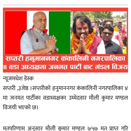
बागमती
कर्णाली
सुदूरपश्चिम
मधेश
विशेष
राजनीति
प्रमुख
समाचार
न्यूजमधेश डेस्क
सप्तरी ,३जेष्ठ ।सप्तरीको हनुमाननगर कंकालिनी नगरपालिका ४
राष्ट्रिय
मा जनमत पार्टीका वडाध्यक्षका उम्मेदवार मौली कुमार मण्डल
अन्तराष्ट्रिय
विजयी भएको छ।
अन्तरबार्ता
अर्थ
मतपरिणाम अनुसार मौली कुमार मण्डल ७५७ मत प्राप्त गरि