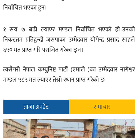
खेलकुद
निर्वाचित भएका हुन।
मनोरञ्जन
१ सय ७ बढी ल्याएर मण्डल निर्वाचित भएको हो।उनको
फोटो
निकटतम प्रतिद्वन्दी जसपाका उम्मेदवार योगेन्द्र प्रसाद साहले
/
भिडियो
६५० मत प्राप्त गरि पराजित गरेका छ्न।
अन्य
त्यसैगरी नेपाल कम्युनिष्ट पार्टी (एमाले )का उम्मेदवार नागेश्वर
समाज
मण्डल ५८५ मत ल्याएर तेस्रो स्थान प्राप्त गरेको छ।
शिक्षा
विचार
ताजा अपडेट
समाचार
स्वास्थ्य