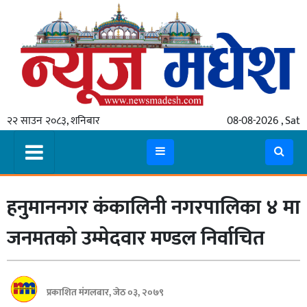
गृहपृष्ठ
समाचार
२२ साउन २०८३, शनिबार
08-08-2026 , Sat
स्थानीय
प्रदेश
कोशी
हनुमाननगर कंकालिनी नगरपालिका ४ मा
मधेश
प्रदेश
जनमतको उम्मेदवार मण्डल निर्वाचित
लुम्बिनी
गण्डकी
प्रकाशित मंगलबार, जेठ ०३, २०७९