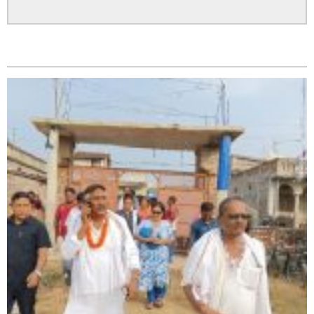
सम्बन्धित
सिराहा – २ मा जनमत छापको उपस्थिति बलियो , जनता उत्साहित
सिराहा-२ मा संजय यादव भिड्ने !