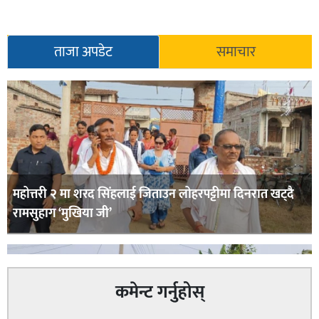
ताजा अपडेट
समाचार
महोत्तरी २ मा शरद सिंहलाई जिताउन लोहरपट्टीमा दिनरात खट्दै
रामसुहाग ‘मुखिया जी’
कमेन्ट गर्नुहोस्