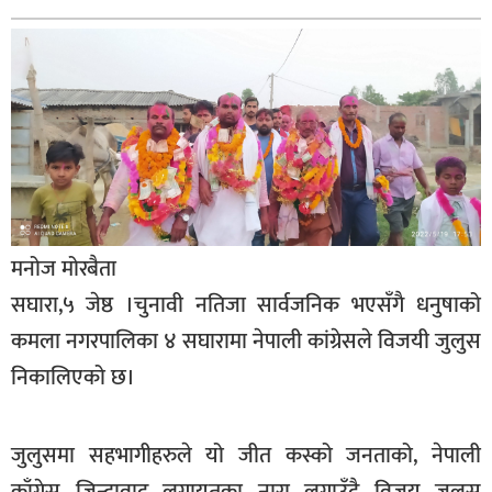
बागमती
कर्णाली
सुदूरपश्चिम
मधेश
विशेष
राजनीति
प्रमुख
मनोज मोरबैता
समाचार
सघारा,५ जेष्ठ ।चुनावी नतिजा सार्वजनिक भएसँगै धनुषाको
राष्ट्रिय
कमला नगरपालिका ४ सघारामा नेपाली कांग्रेसले विजयी जुलुस
निकालिएको छ।
अन्तराष्ट्रिय
अन्तरबार्ता
जुलुसमा सहभागीहरुले यो जीत कस्को जनताको, नेपाली
अर्थ