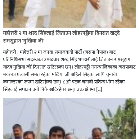
रक्तदान सेवामा जिल्लामै दोस्रो स्थान ल्याएकोमा जनमत नेताद्वय
रेडक्रस सिराहा द्वारा सम्मानित
महोत्तरी २ मा शरद सिंहलाई जिताउन लोहरपट्टीमा दिनरात खट्दै
रामसुहाग ‘मुखिया जी’
महोत्तरी : महोत्तरी २ मा जनता समाजवादी पार्टी (जसपा नेपाल) बाट
प्रतिनिधिसभा सदस्यका उम्मेदवार शरद सिंह भण्डारीलाई जिताउन रामसुहाग
यादव’मुखिया जी’ दिनरात खटिरहका छन्। लोहरपट्टी नगरपालिकाका जसपाबाट
मेयरका प्रत्यासी समेत रहेका मखिया जी अहिले सिंहका लागि चुनावी
कमाण्डरका रूपमा खटिरहेका छन्। ८ औ पटक चनावी प्रतिस्पर्धामा रहेका
सिंहलाई सघाउन उनी निकै खटिरहेका छन्। उक्त क्षेत्रमा […]
सिराहाको औरहीमा जेन-जी भेला सम्पन्न