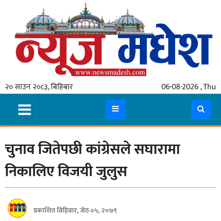
गृहपृष्ठ
समाचार
२० साउन २०८३, बिहिबार
06-08-2026 , Thu
स्थानीय
प्रदेश
कोशी
चुनाव जितेपछी कांग्रेसले सघारामा
मधेश
प्रदेश
निकालिए विजयी जुलुस
लुम्बिनी
गण्डकी
प्रकाशित बिहिबार, जेठ ०५, २०७९