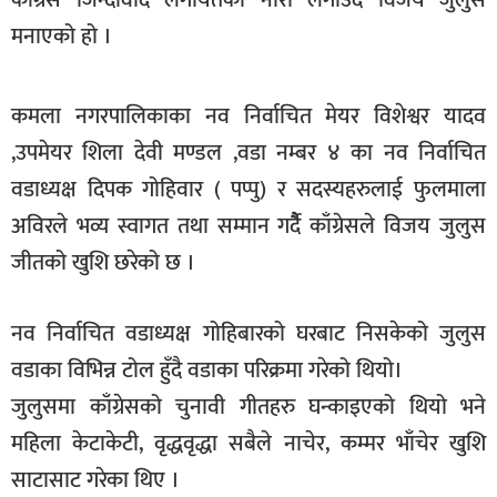
काँग्रेस जिन्दावाद लगायतका नारा लगाउँदै विजय जुलुस
खेलकुद
मनाएको हो ।
मनोरञ्जन
कमला नगरपालिकाका नव निर्वाचित मेयर विशेश्वर यादव
फोटो
/
,उपमेयर शिला देवी मण्डल ,वडा नम्बर ४ का नव निर्वाचित
भिडियो
वडाध्यक्ष दिपक गोहिवार ( पप्पु) र सदस्यहरुलाई फुलमाला
अन्य
अविरले भव्य स्वागत तथा सम्मान गर्दैै काँग्रेसले विजय जुलुस
जीतको खुशि छरेको छ ।
समाज
शिक्षा
नव निर्वाचित वडाध्यक्ष गोहिबारको घरबाट निसकेको जुलुस
विचार
वडाका विभिन्न टोल हुँदै वडाका परिक्रमा गरेको थियो।
स्वास्थ्य
जुलुसमा काँग्रेसको चुनावी गीतहरु घन्काइएको थियो भने
महिला केटाकेटी, वृद्धवृद्धा सबैले नाचेर, कम्मर भाँचेर खुशि
साटासाट गरेका थिए ।