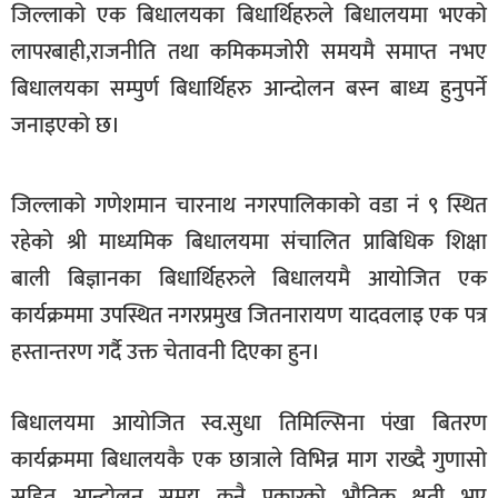
जिल्लाको एक बिधालयका बिधार्थिहरुले बिधालयमा भएको
खेलकुद
लापरबाही,राजनीति तथा कमिकमजोरी समयमै समाप्त नभए
मनोरञ्जन
बिधालयका सम्पुर्ण बिधार्थिहरु आन्दोलन बस्न बाध्य हुनुपर्ने
फोटो
जनाइएको छ।
/
भिडियो
जिल्लाको गणेशमान चारनाथ नगरपालिकाको वडा नं ९ स्थित
अन्य
रहेको श्री माध्यमिक बिधालयमा संचालित प्राबिधिक शिक्षा
समाज
बाली बिज्ञानका बिधार्थिहरुले बिधालयमै आयोजित एक
शिक्षा
कार्यक्रममा उपस्थित नगरप्रमुख जितनारायण यादवलाइ एक पत्र
हस्तान्तरण गर्दै उक्त चेतावनी दिएका हुन।
विचार
स्वास्थ्य
बिधालयमा आयोजित स्व.सुधा तिमिल्सिना पंखा बितरण
कार्यक्रममा बिधालयकै एक छात्राले विभिन्न माग राख्दै गुणासो
सहित आन्दोलन समय कुनै प्रकारको भौतिक क्षती भए