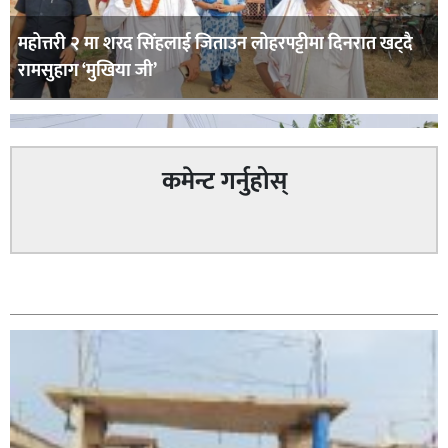
महोत्तरी २ मा शरद सिंहलाई जिताउन लोहरपट्टीमा दिनरात खट्दै
रामसुहाग ‘मुखिया जी’
कमेन्ट गर्नुहोस्
सम्बन्धित
सिराहा – २ मा जनमत छापको उपस्थिति बलियो , जनता उत्साहित