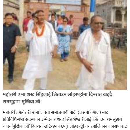
सिराहा-२ मा संजय यादव भिड्ने !
रक्तदान सेवामा जिल्लामै दोस्रो स्थान ल्याएकोमा जनमत नेताद्वय
रेडक्रस सिराहा द्वारा सम्मानित
महोत्तरी २ मा शरद सिंहलाई जिताउन लोहरपट्टीमा दिनरात खट्दै
रामसुहाग ‘मुखिया जी’
महोत्तरी : महोत्तरी २ मा जनता समाजवादी पार्टी (जसपा नेपाल) बाट
प्रतिनिधिसभा सदस्यका उम्मेदवार शरद सिंह भण्डारीलाई जिताउन रामसुहाग
यादव’मुखिया जी’ दिनरात खटिरहका छन्। लोहरपट्टी नगरपालिकाका जसपाबाट