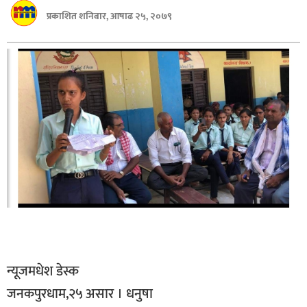
बागमती
प्रकाशित शनिबार, आषाढ २५, २०७९
कर्णाली
सुदूरपश्चिम
मधेश
विशेष
राजनीति
प्रमुख
समाचार
राष्ट्रिय
अन्तराष्ट्रिय
अन्तरबार्ता
न्यूजमधेश डेस्क
जनकपुरधाम,२५ असार । धनुषा
अर्थ