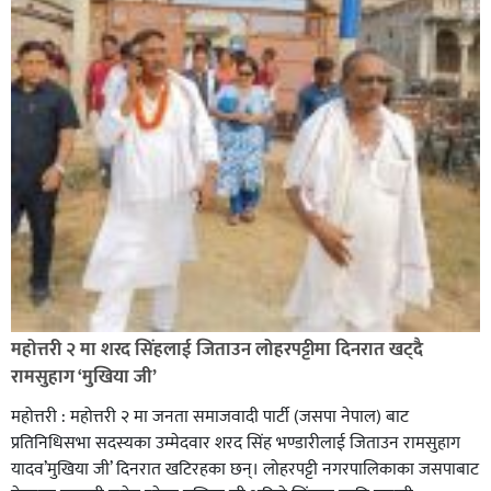
सिराहा-२ मा संजय यादव भिड्ने !
रक्तदान सेवामा जिल्लामै दोस्रो स्थान ल्याएकोमा जनमत नेताद्वय
रेडक्रस सिराहा द्वारा सम्मानित
महोत्तरी २ मा शरद सिंहलाई जिताउन लोहरपट्टीमा दिनरात खट्दै
रामसुहाग ‘मुखिया जी’
महोत्तरी : महोत्तरी २ मा जनता समाजवादी पार्टी (जसपा नेपाल) बाट
प्रतिनिधिसभा सदस्यका उम्मेदवार शरद सिंह भण्डारीलाई जिताउन रामसुहाग
यादव’मुखिया जी’ दिनरात खटिरहका छन्। लोहरपट्टी नगरपालिकाका जसपाबाट