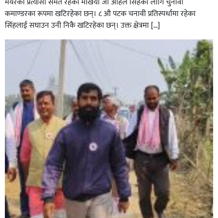
मेयरका प्रत्यासी समेत रहेका मखिया जी अहिले सिंहका लागि चुनावी
कमाण्डरका रूपमा खटिरहेका छन्। ८ औ पटक चनावी प्रतिस्पर्धामा रहेका
सिंहलाई सघाउन उनी निकै खटिरहेका छन्। उक्त क्षेत्रमा […]
सिराहाको औरहीमा जेन-जी भेला सम्पन्न