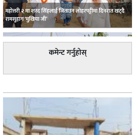
महोत्तरी २ मा शरद सिंहलाई जिताउन लोहरपट्टीमा दिनरात खट्दै
रामसुहाग ‘मुखिया जी’
कमेन्ट गर्नुहोस्
सम्बन्धित
सिराहा – २ मा जनमत छापको उपस्थिति बलियो , जनता उत्साहित