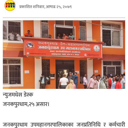
बागमती
प्रकाशित शनिबार, आषाढ २५, २०७९
कर्णाली
सुदूरपश्चिम
मधेश
विशेष
राजनीति
प्रमुख
समाचार
राष्ट्रिय
न्युजमधेस डेस्क
अन्तराष्ट्रिय
जनकपुरधाम,२५ असार।
अन्तरबार्ता
अर्थ
जनकपुरधाम उपमहानगरपालिकाका जनप्रतिनिधि र कर्मचारी