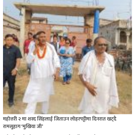
सिराहा-२ मा संजय यादव भिड्ने !
रक्तदान सेवामा जिल्लामै दोस्रो स्थान ल्याएकोमा जनमत नेताद्वय
रेडक्रस सिराहा द्वारा सम्मानित
महोत्तरी २ मा शरद सिंहलाई जिताउन लोहरपट्टीमा दिनरात खट्दै
रामसुहाग ‘मुखिया जी’