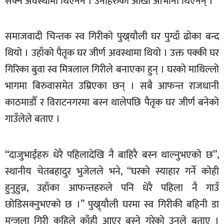
सक्ने अवस्थामा थिएनन । उनीहरुका आँखा ओभाना थिएनन् ।
खेलकुद
मनोरञ्जन
समाजवादी चिन्तक स्व गिरीको पुख्र्यौली घर पुग्दाँ ढोका बन्द
फोटो
थियो । उहाँको पैतृक घर जीर्ण अवस्थामा थियो । उक्त पक्की घर
/
गिरिका बुवा स्व मित्रलाल गिरीले बनाएका हुन् । घरको माथिल्लो
भिडियो
भागमा बिरुवासमेत उम्रिएका छन् । सबै आफन्त राजधानी
अन्य
काठमाडौँ र विराटनगरमा बस्न थालेपछि पैतृक घर जीर्ण बनेको
समाज
गाउँलेले बताए ।
शिक्षा
“दाजुभाईहरु धेरै पहिलादेखि नै बाहिरै बस्न थाल्नुभएको छ”,
विचार
स्थानीय चेतबहादुर भुजेलले भने, “घरको स्याहार गर्ने कोही
स्वास्थ्य
हुनुहुन्न, उहाँका आफन्तहरुले पनि धेरै पहिला नै गाउँ
छोडिसक्नुभएको छ ।” पुख्र्र्यौली घरमा स्व गिरीकी बहिनी डा
मन्जुला गिरी कहिले काँही आएर बस्ने गरेको उनले बताए ।