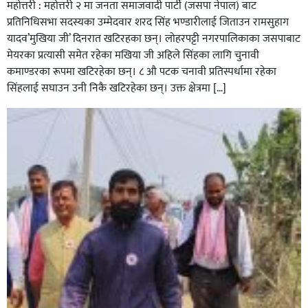
महोत्तरी : महोत्तरी २ मा जनता समाजवादी पार्टी (जसपा नेपाल) बाट
प्रतिनिधिसभा सदस्यका उम्मेदवार शरद सिंह भण्डारीलाई जिताउन रामसुहाग
यादव’मुखिया जी’ दिनरात खटिरहका छन्। लोहरपट्टी नगरपालिकाका जसपाबाट
मेयरका प्रत्यासी समेत रहेका मखिया जी अहिले सिंहका लागि चुनावी
कमाण्डरका रूपमा खटिरहेका छन्। ८ औ पटक चनावी प्रतिस्पर्धामा रहेका
सिंहलाई सघाउन उनी निकै खटिरहेका छन्। उक्त क्षेत्रमा […]
सिराहाको औरहीमा जेन-जी भेला सम्पन्न