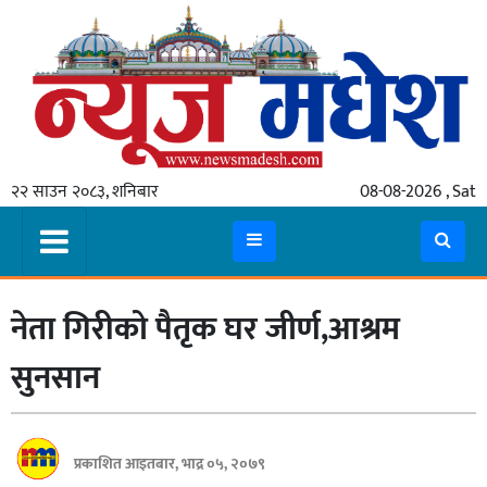
गृहपृष्ठ
समाचार
२२ साउन २०८३, शनिबार
08-08-2026 , Sat
स्थानीय
प्रदेश
कोशी
नेता गिरीको पैतृक घर जीर्ण,आश्रम
मधेश
प्रदेश
सुनसान
लुम्बिनी
गण्डकी
प्रकाशित आइतबार, भाद्र ०५, २०७९