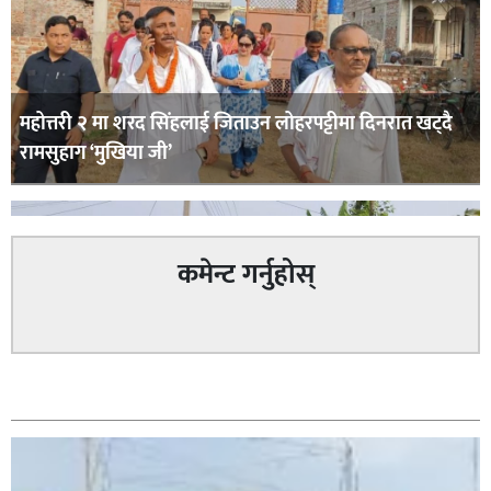
महोत्तरी २ मा शरद सिंहलाई जिताउन लोहरपट्टीमा दिनरात खट्दै
रामसुहाग ‘मुखिया जी’
कमेन्ट गर्नुहोस्
सम्बन्धित
सिराहा – २ मा जनमत छापको उपस्थिति बलियो , जनता उत्साहित