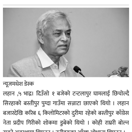
बागमती
कर्णाली
सुदूरपश्चिम
मधेश
विशेष
राजनीति
प्रमुख
समाचार
न्यूजमधेश डेस्क
राष्ट्रिय
लहान ,५ भाद्र। दिउँसो १ बजेको टन्टलापुर घामलाई छिचोल्दै
अन्तराष्ट्रिय
सिरहाको बस्तीपुर पुग्दा गाउँमा सन्नाटा छाएको थियो । लहान
बजारदेखि करिब ६ किलोमिटरको दुरीमा रहेको बस्तीपुर काँग्रेस
अन्तरबार्ता
नेता प्रदीप गिरीको शोकमा डुबेको थियो । कोही राम्ररी बोल्न
अर्थ