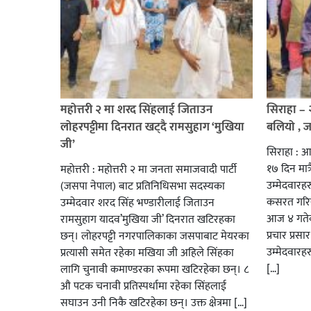
महोत्तरी २ मा शरद सिंहलाई जिताउन
सिराहा –
लोहरपट्टीमा दिनरात खट्दै रामसुहाग ‘मुखिया
बलियो , 
जी’
सिराहा : आ
१७ दिन मात्र
महोत्तरी : महोत्तरी २ मा जनता समाजवादी पार्टी
उम्मेदवार
(जसपा नेपाल) बाट प्रतिनिधिसभा सदस्यका
कसरत गरिर
उम्मेदवार शरद सिंह भण्डारीलाई जिताउन
आज ४ गतेबा
रामसुहाग यादव’मुखिया जी’ दिनरात खटिरहका
प्रचार प्रस
छन्। लोहरपट्टी नगरपालिकाका जसपाबाट मेयरका
उम्मेदवारह
प्रत्यासी समेत रहेका मखिया जी अहिले सिंहका
[…]
लागि चुनावी कमाण्डरका रूपमा खटिरहेका छन्। ८
औ पटक चनावी प्रतिस्पर्धामा रहेका सिंहलाई
सघाउन उनी निकै खटिरहेका छन्। उक्त क्षेत्रमा […]