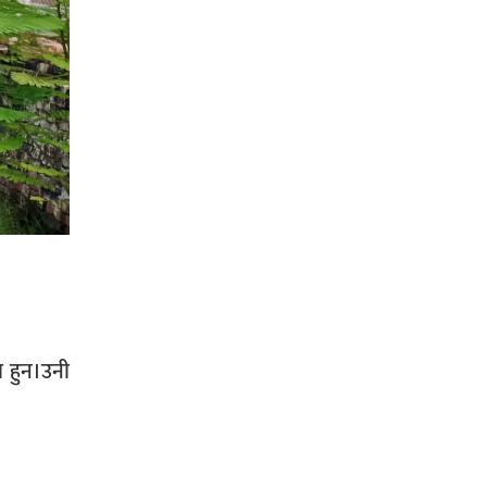
सिराहा-२ मा संजय यादव भिड्ने !
रक्तदान सेवामा जिल्लामै दोस्रो स्थान
ल्याएकोमा जनमत नेताद्वय रेडक्रस
सिराहा द्वारा सम्मानित
का हुन।उनी
सिराहाको औरहीमा जेन-जी भेला सम्पन्न