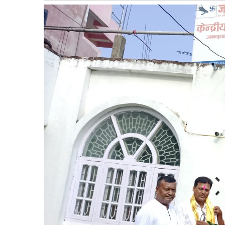
बागमती
कर्णाली
सुदूरपश्चिम
मधेश
विशेष
राजनीति
प्रमुख
समाचार
राष्ट्रिय
अन्तराष्ट्रिय
अन्तरबार्ता
अर्थ