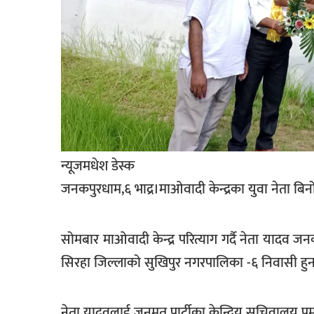
खेलकुद
मनोरञ्जन
फोटो
/
भिडियो
अन्य
न्यूजमधेश डेस्क
समाज
जनकपुरधाम,६ भाद्र।माओवादी केन्द्रका युवा नेता बिन
शिक्षा
विचार
सोमबार माओवादी केन्द्र परित्याग गर्दै नेता यादव जनक
स्वास्थ्य
सिरहा जिल्लाको सुखिपुर नगरपालिका -६ निवासी हु
नेता यादवलाई जनमत पार्टीका केन्द्रिय सचिवालय प्