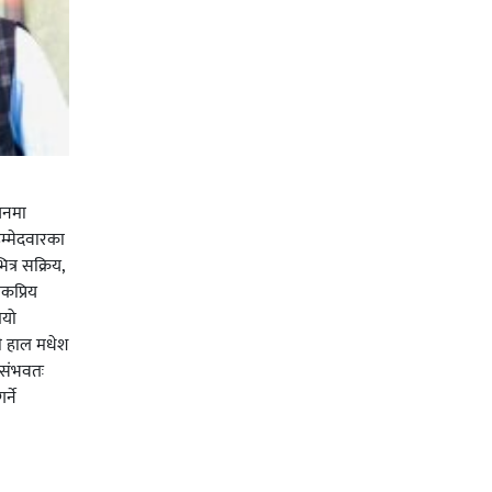
चनमा
म्मेदवारका
त्र सक्रिय,
कप्रिय
ियो
ी हाल मधेश
र संभवतः
्ने