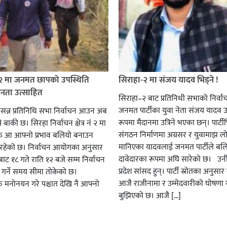
 २ मा जनमत छापको उपस्थिति
सिराहा-२ मा संजय यादव भिड्ने !
जनता उत्साहित
सिराहा–२ बाट प्रतिनिधी सभाको निर्वा
जनमत पार्टीका युवा नेता संजय यादव उ
सन्न प्रतिनिधि सभा निर्वाचन आउन अब
रूपमा मैदानमा उत्रिने भएका छन्। पार्टीभि
ै बाकी छ। सिरहा निर्वाचन क्षेत्र नं २ मा
संगठन निर्माणमा अग्रसर र युवामाझ लो
हरु आ आफ्नो प्रभाव बलियो बनाउन
मानिएका यादवलाई जनमत पार्टीले बल
हेको छ। निर्वाचन आयोगका अनुसार
दावेदारका रूपमा अघि सारेको छ। उन
ट १८ गते राति १२ बजे सम्म निर्वाचन
प्रदेश सांसद हुन्। पार्टी स्रोतका अनुसा
ार गर्ने समय सीमा तोकेको छ।
आजै राजीनामा र उम्मेदवारीको घोषणा गर
रु मनोनयन गरे पश्चात देखि नै आफ्नो
बुझिएको छ। आजै […]