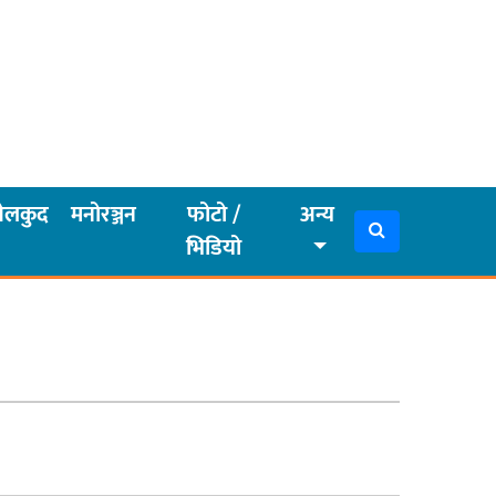
ेलकुद
मनोरञ्जन
फोटो /
अन्य
भिडियो