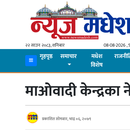
गृहपृष्ठ
समाचार
२२ साउन २०८३, शनिबार
08-08-2026 , 
स्थानीय
गृहपृष्ठ
समाचार
मधेश
राजनीत
विशेष
प्रदेश
कोशी
माओवादी केन्द्रका 
मधेश
प्रदेश
लुम्बिनी
प्रकाशित सोमबार, भाद्र ०६, २०७९
गण्डकी