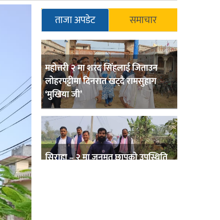
ताजा अपडेट
समाचार
महोत्तरी २ मा शरद सिंहलाई जिताउन
लोहरपट्टीमा दिनरात खट्दै रामसुहाग
‘मुखिया जी’
सिराहा – २ मा जनमत छापको उपस्थिति
बलियो , जनता उत्साहित