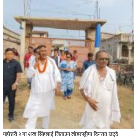
सिराहा-२ मा संजय यादव भिड्ने !
रक्तदान सेवामा जिल्लामै दोस्रो स्थान ल्याएकोमा जनमत नेताद्वय
रेडक्रस सिराहा द्वारा सम्मानित
महोत्तरी २ मा शरद सिंहलाई जिताउन लोहरपट्टीमा दिनरात खट्दै