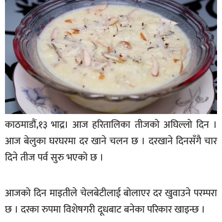
बागमती
कर्णाली
सुदूरपश्चिम
मधेश
विशेष
राजनीति
प्रमुख
काठमाडौं,१३ भाद्र। आज हरितालिका तीजको अघिल्लो दिन ।
समाचार
आज बेलुका घरघरमा दर खाने चलन छ । दरखाने दिनसँगै चार
राष्ट्रिय
दिने तीज पर्व सुरु भएको छ ।
अन्तराष्ट्रिय
आजको दिन माइतीले चेलबेटीलाई बोलाएर दर खुवाउने परम्परा
अन्तरबार्ता
छ । दरका रुपमा विशेषगरी दूधबाट बनेका परिकार खाइन्छ ।
अर्थ