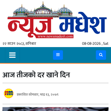
गृहपृष्ठ
समाचार
२२ साउन २०८३, शनिबार
08-08-2026 , Sat
स्थानीय
प्रदेश
कोशी
आज तीजकाे दर खाने दिन
मधेश
प्रदेश
लुम्बिनी
प्रकाशित सोमबार, भाद्र १३, २०७९
गण्डकी