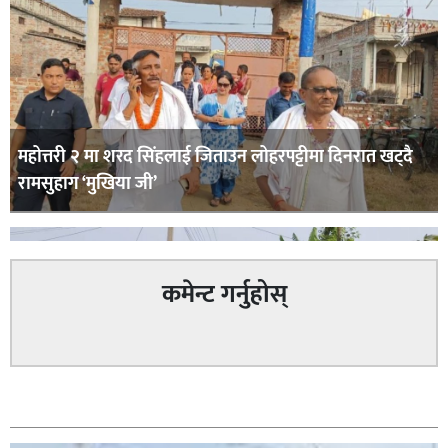
महोत्तरी २ मा शरद सिंहलाई जिताउन लोहरपट्टीमा दिनरात खट्दै
रामसुहाग ‘मुखिया जी’
कमेन्ट गर्नुहोस्
सम्बन्धित
सिराहा – २ मा जनमत छापको उपस्थिति बलियो , जनता उत्साहित