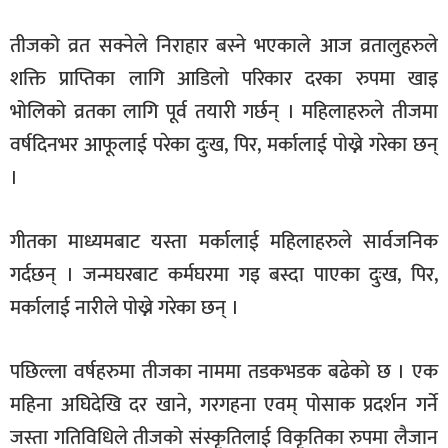
खेलकुद
तीजको व्रत सक्नेले निराहार बस्ने भएकाले आज व्रतालुहरुले
मनोरञ्जन
शक्ति प्राप्तिका लागि आडिलो परिकार दरका रुपमा खाइ
फोटो
भोलिको व्रतका लागि पूर्व तयारी गर्छन् । महिलाहरुले तीजमा
/
वर्षदिनभर आफूलाई परेका दुःख, पिर, मर्कालाई पोख्ने गरेका छन्
भिडियो
।
अन्य
समाज
गीतका माध्यमबाट यस्ता मर्कालाई महिलाहरुले सार्वजनिक
गर्दछन् । जन्मघरबाट कर्मघरमा गइ बस्दा पाएका दुःख, पिर,
शिक्षा
मर्कालाई नारीले पोख्ने गरेका छन् ।
विचार
स्वास्थ्य
पछिल्ला वर्षहरुमा तीजका नाममा तडकभडक बढेको छ । एक
महिना अघिदेखि दर खाने, गरगहना एवम् पोसाक प्रदर्शन गर्ने
जस्ता गतिविधिले तीजको संस्कृतिलाई विकृतिका रुपमा लैजान