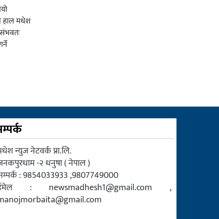
ियो
ी हाल मधेश
र संभवतः
्ने
म्पर्क
धेश न्युज नेटवर्क प्रा.लि.
जनकपुरधाम -२ धनुषा ( नेपाल )
सम्पर्क : 9854033933 ,9807749000
ईमेल :
newsmadhesh1@gmail.com
,
manojmorbaita@gmail.com