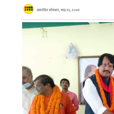
बागमती
प्रकाशित सोमबार, भाद्र १३, २०७९
कर्णाली
सुदूरपश्चिम
मधेश
विशेष
राजनीति
प्रमुख
समाचार
राष्ट्रिय
अन्तराष्ट्रिय
अन्तरबार्ता
अर्थ