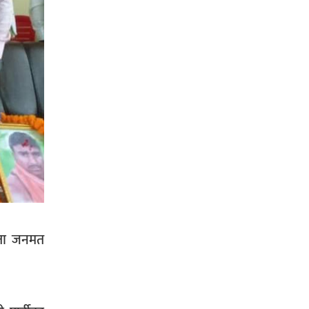
सिराहा-२ मा संजय यादव भिड्ने !
रक्तदान सेवामा जिल्लामै दोस्रो स्थान
ल्याएकोमा जनमत नेताद्वय रेडक्रस
सिराहा द्वारा सम्मानित
नेता जनमत
सिराहाको औरहीमा जेन-जी भेला सम्पन्न