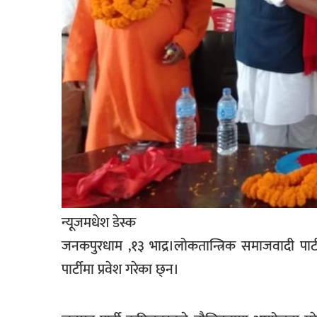
खेलकुद
मनोरञ्जन
फोटो
/
भिडियो
अन्य
समाज
शिक्षा
न्यूजमधेश डेस्क
विचार
जनकपुरधाम ,१३ भाद्र।लोकतान्त्रिक समाजवादी पार्टीका
स्वास्थ्य
पार्टीमा प्रवेश गरेका छ्न।