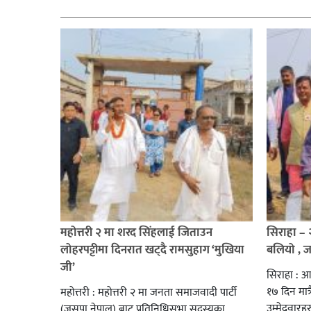
सम्बन्धित
महोत्तरी २ मा शरद सिंहलाई जिताउन
सिराहा –
लोहरपट्टीमा दिनरात खट्दै रामसुहाग ‘मुखिया
बलियो , 
जी’
सिराहा : आ
१७ दिन मात्र
महोत्तरी : महोत्तरी २ मा जनता समाजवादी पार्टी
उम्मेदवार
(जसपा नेपाल) बाट प्रतिनिधिसभा सदस्यका