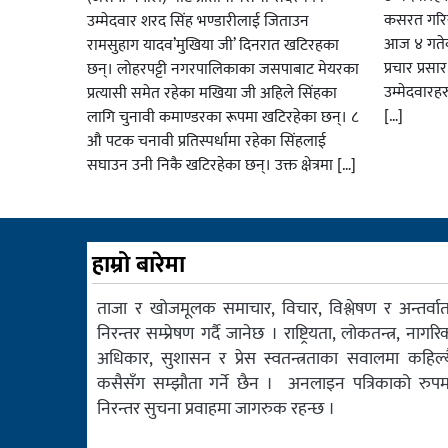
कसरत गरिर
उम्मेदवार शरद सिंह भण्डारीलाई जिताउन
आज ४ गतेबा
रामसुहाग यादव’मुखिया जी’ दिनरात खटिरहका
प्रचार प्रस
छन्। लोहरपट्टी नगरपालिकाका जसपाबाट मेयरका
उम्मेदवारह
प्रत्यासी समेत रहेका मखिया जी अहिले सिंहका
[…]
लागि चुनावी कमाण्डरका रूपमा खटिरहेका छन्। ८
औ पटक चनावी प्रतिस्पर्धामा रहेका सिंहलाई
सघाउन उनी निकै खटिरहेका छन्। उक्त क्षेत्रमा […]
हाम्रो बारेमा
ताजा र खोजमूलक समाचार, विचार, विश्लेषण र अन्तर्वार्त
निरन्तर सम्प्रेषण गर्दै जानेछ । राष्ट्रियता, लोकतन्त्र, नागरि
अधिकार, सुशासन र प्रेस स्वतन्त्रताका सवालमा कहिल्य
कसैसँग सम्झौता गर्ने छैन । अनलाइन पत्रिकाको रुपम
निरन्तर सुचना प्रवाहमा जागरुक रहन्छ ।