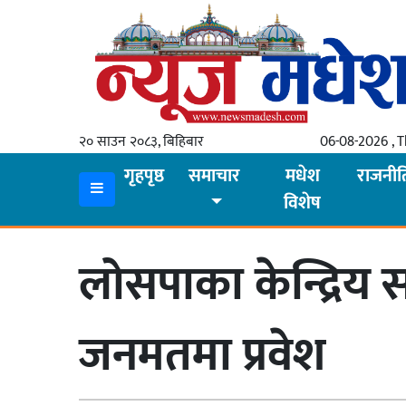
गृहपृष्ठ
समाचार
२० साउन २०८३, बिहिबार
06-08-2026 , 
स्थानीय
गृहपृष्ठ
समाचार
मधेश
राजनीत
विशेष
प्रदेश
कोशी
लोसपाका केन्द्रिय सद
मधेश
प्रदेश
जनमतमा प्रवेश
लुम्बिनी
गण्डकी