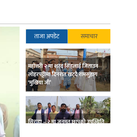
ताजा अपडेट
समाचार
महोत्तरी २ मा शरद सिंहलाई जिताउन
लोहरपट्टीमा दिनरात खट्दै रामसुहाग
‘मुखिया जी’
सिराहा – २ मा जनमत छापको उपस्थिति
बलियो , जनता उत्साहित