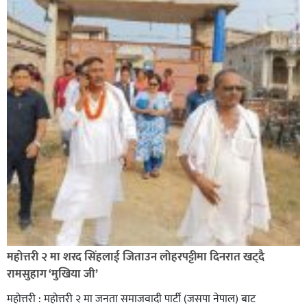
सिराहा-२ मा संजय यादव भिड्ने !
रक्तदान सेवामा जिल्लामै दोस्रो स्थान ल्याएकोमा जनमत नेताद्वय
रेडक्रस सिराहा द्वारा सम्मानित
महोत्तरी २ मा शरद सिंहलाई जिताउन लोहरपट्टीमा दिनरात खट्दै
रामसुहाग ‘मुखिया जी’
महोत्तरी : महोत्तरी २ मा जनता समाजवादी पार्टी (जसपा नेपाल) बाट