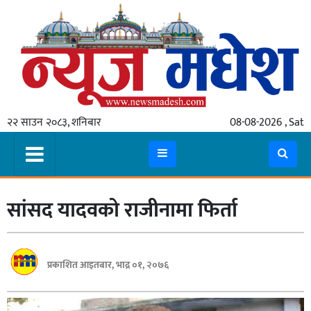
गृहपृष्ठ
समाचार
२२ साउन २०८३, शनिबार
08-08-2026 , Sat
स्थानीय
प्रदेश
कोशी
सांसद यादवको राजीनामा फिर्ता
मधेश
प्रदेश
लुम्बिनी
प्रकाशित आइतबार, भाद्र ०१, २०७६
गण्डकी