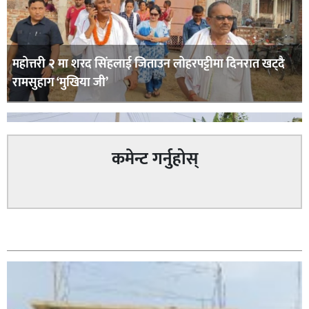
महोत्तरी २ मा शरद सिंहलाई जिताउन लोहरपट्टीमा दिनरात खट्दै
रामसुहाग ‘मुखिया जी’
कमेन्ट गर्नुहोस्
सम्बन्धित
सिराहा – २ मा जनमत छापको उपस्थिति बलियो , जनता उत्साहित