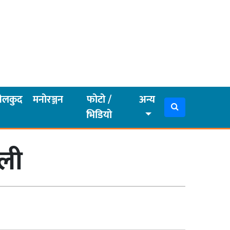
ेलकुद
मनोरञ्जन
फोटो /
अन्य
भिडियो
ाली