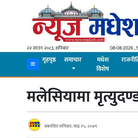
गृहपृष्ठ
समाचार
२२ साउन २०८३, शनिबार
08-08-2026 , 
स्थानीय
गृहपृष्ठ
समाचार
मधेश
राजनीत
विशेष
प्रदेश
कोशी
मलेसियामा मृत्युदण
मधेश
प्रदेश
लुम्बिनी
प्रकाशित शनिबार, भाद्र २५, २०७९
गण्डकी