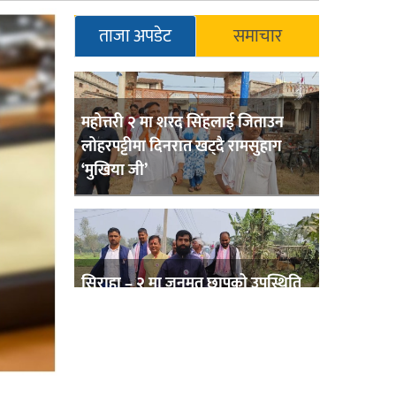
ताजा अपडेट
समाचार
महोत्तरी २ मा शरद सिंहलाई जिताउन
लोहरपट्टीमा दिनरात खट्दै रामसुहाग
‘मुखिया जी’
सिराहा – २ मा जनमत छापको उपस्थिति
बलियो , जनता उत्साहित