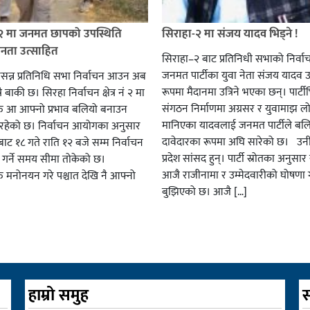
 २ मा जनमत छापको उपस्थिति
सिराहा-२ मा संजय यादव भिड्ने !
जनता उत्साहित
सिराहा–२ बाट प्रतिनिधी सभाको निर्वा
जनमत पार्टीका युवा नेता संजय यादव उ
सन्न प्रतिनिधि सभा निर्वाचन आउन अब
रूपमा मैदानमा उत्रिने भएका छन्। पार्टीभि
ै बाकी छ। सिरहा निर्वाचन क्षेत्र नं २ मा
संगठन निर्माणमा अग्रसर र युवामाझ लो
हरु आ आफ्नो प्रभाव बलियो बनाउन
मानिएका यादवलाई जनमत पार्टीले बल
हेको छ। निर्वाचन आयोगका अनुसार
दावेदारका रूपमा अघि सारेको छ। उन
ट १८ गते राति १२ बजे सम्म निर्वाचन
प्रदेश सांसद हुन्। पार्टी स्रोतका अनुसा
ार गर्ने समय सीमा तोकेको छ।
आजै राजीनामा र उम्मेदवारीको घोषणा गर
रु मनोनयन गरे पश्चात देखि नै आफ्नो
बुझिएको छ। आजै […]
हाम्रो समुह
स