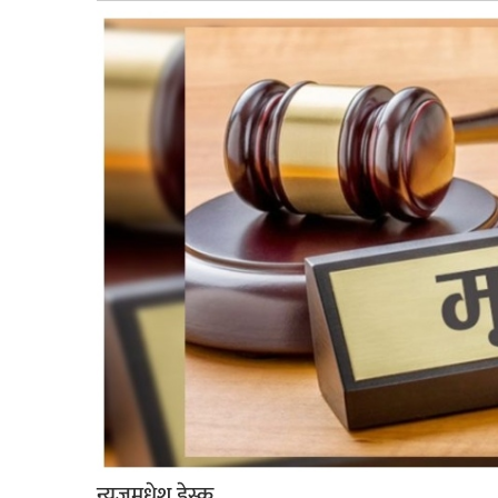
बागमती
कर्णाली
सुदूरपश्चिम
मधेश
विशेष
राजनीति
प्रमुख
समाचार
राष्ट्रिय
अन्तराष्ट्रिय
अन्तरबार्ता
अर्थ
न्यूजमधेश डेस्क