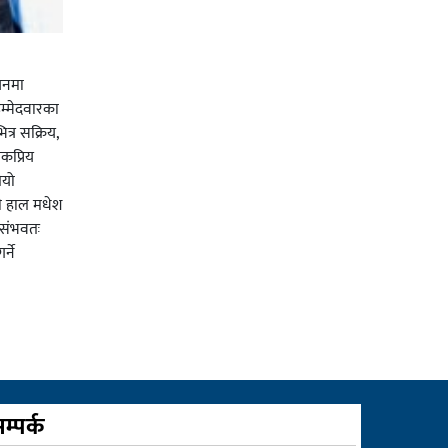
चनमा
म्मेदवारका
त्र सक्रिय,
कप्रिय
ियो
ी हाल मधेश
र संभवतः
्ने
म्पर्क