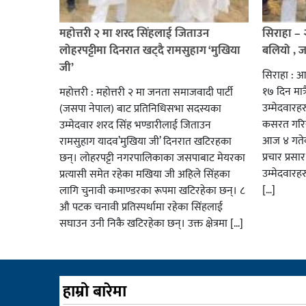
महोत्तरी २ मा शरद सिंहलाई जिताउन
सिराहा –
लोहरपट्टीमा दिनरात खट्दै रामसुहाग ‘मुखिया
बलियो , 
जी’
सिराहा : आ
१७ दिन मात्र
महोत्तरी : महोत्तरी २ मा जनता समाजवादी पार्टी
उम्मेदवार
(जसपा नेपाल) बाट प्रतिनिधिसभा सदस्यका
कसरत गरिर
उम्मेदवार शरद सिंह भण्डारीलाई जिताउन
आज ४ गतेबा
रामसुहाग यादव’मुखिया जी’ दिनरात खटिरहका
प्रचार प्रस
छन्। लोहरपट्टी नगरपालिकाका जसपाबाट मेयरका
उम्मेदवारह
प्रत्यासी समेत रहेका मखिया जी अहिले सिंहका
[…]
लागि चुनावी कमाण्डरका रूपमा खटिरहेका छन्। ८
औ पटक चनावी प्रतिस्पर्धामा रहेका सिंहलाई
सघाउन उनी निकै खटिरहेका छन्। उक्त क्षेत्रमा […]
हाम्रो बारेमा