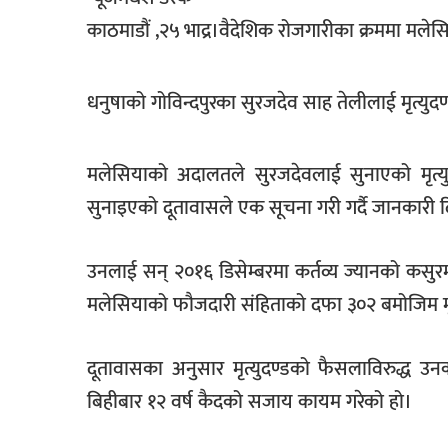
खेलकुद
काठमाडौं ,२५ भाद्र।वैदेशिक रोजगारीका क्रममा मले
मनोरञ्जन
धनुषाको गोविन्दपुरका सुरजदेव साह तेलीलाई मृत्यु
फोटो
/
भिडियो
मलेसियाको अदालतले सुरजदेवलाई सुनाएको मृत्
अन्य
सुनाइएको दूतावासले एक सूचना गरी गर्दै जानकारी
समाज
उनलाई सन् २०१६ डिसेम्बरमा कर्तव्य ज्यानको कसुरम
शिक्षा
मलेसियाको फौजदारी संहिताको दफा ३०२ बमोजिम मृ
विचार
स्वास्थ्य
दूतावासका अनुसार मृत्युदण्डको फैसलाविरुद्ध उन
बिहीबार १२ वर्ष कैदको सजाय कायम गरेको हो।