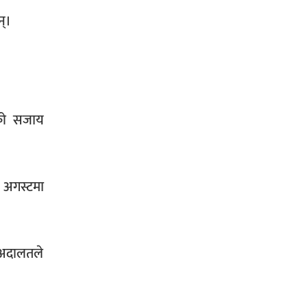
न्।
सिराहा-२ मा संजय यादव भिड्ने !
रक्तदान सेवामा जिल्लामै दोस्रो स्थान
दको सजाय
ल्याएकोमा जनमत नेताद्वय रेडक्रस
सिराहा द्वारा सम्मानित
० अगस्टमा
सिराहाको औरहीमा जेन-जी भेला सम्पन्न
न अदालतले