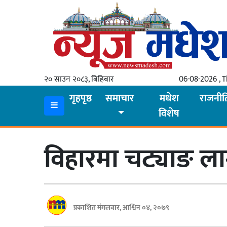
गृहपृष्ठ
समाचार
२० साउन २०८३, बिहिबार
06-08-2026 , 
स्थानीय
गृहपृष्ठ
समाचार
मधेश
राजनीत
विशेष
प्रदेश
कोशी
विहारमा चट्याङ लाग
मधेश
प्रदेश
लुम्बिनी
प्रकाशित मंगलबार, आश्विन ०४, २०७९
गण्डकी