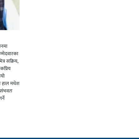
चनमा
म्मेदवारका
त्र सक्रिय,
कप्रिय
ियो
ी हाल मधेश
र संभवतः
्ने