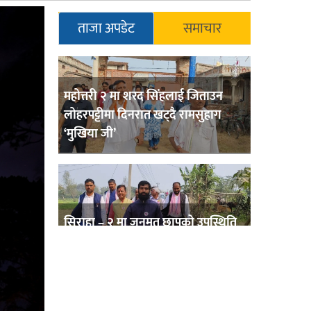
ताजा अपडेट
समाचार
महोत्तरी २ मा शरद सिंहलाई जिताउन
लोहरपट्टीमा दिनरात खट्दै रामसुहाग
‘मुखिया जी’
सिराहा – २ मा जनमत छापको उपस्थिति
बलियो , जनता उत्साहित