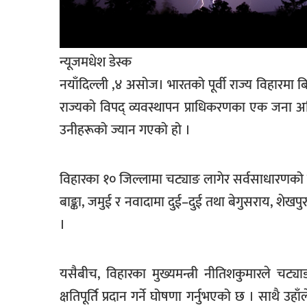
खेलकुद
मनोरञ्जन
न्यूजमधेश डेस्क
फोटो
नयाँदिल्ली ,४ असोज। भारतको पूर्वी राज्य विहारमा 
/
भिडियो
राज्यको विपद् व्यवस्थापन प्राधिकरणका एक जना अध
उनीहरूको ज्यान गएको हो ।
अन्य
समाज
विहारका १० जिल्लामा चट्याङ लागेर सर्वसाधारणको म
शिक्षा
बाङ्का, जमुई र नवादामा दुई–दुई तथा बेगुसराय, श
विचार
।
स्वास्थ्य
यसैबीच, विहारका मुख्यमन्त्री नीतिशकुमारले चट्
क्षतिपूर्ति प्रदान गर्ने घोषणा गर्नुभएको छ । साथै