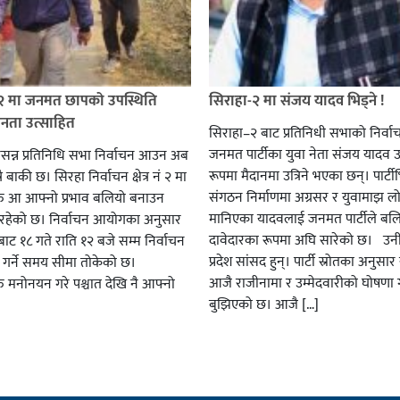
 २ मा जनमत छापको उपस्थिति
सिराहा-२ मा संजय यादव भिड्ने !
जनता उत्साहित
सिराहा–२ बाट प्रतिनिधी सभाको निर्वा
जनमत पार्टीका युवा नेता संजय यादव उ
सन्न प्रतिनिधि सभा निर्वाचन आउन अब
रूपमा मैदानमा उत्रिने भएका छन्। पार्टीभि
ै बाकी छ। सिरहा निर्वाचन क्षेत्र नं २ मा
संगठन निर्माणमा अग्रसर र युवामाझ लो
हरु आ आफ्नो प्रभाव बलियो बनाउन
मानिएका यादवलाई जनमत पार्टीले बल
हेको छ। निर्वाचन आयोगका अनुसार
दावेदारका रूपमा अघि सारेको छ। उन
ट १८ गते राति १२ बजे सम्म निर्वाचन
प्रदेश सांसद हुन्। पार्टी स्रोतका अनुसा
ार गर्ने समय सीमा तोकेको छ।
आजै राजीनामा र उम्मेदवारीको घोषणा गर
रु मनोनयन गरे पश्चात देखि नै आफ्नो
बुझिएको छ। आजै […]