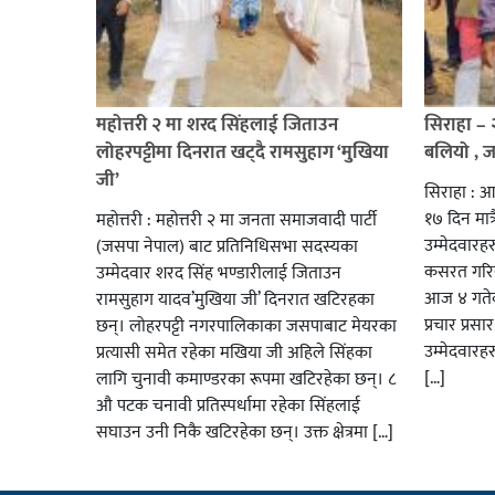
महोत्तरी २ मा शरद सिंहलाई जिताउन
सिराहा –
लोहरपट्टीमा दिनरात खट्दै रामसुहाग ‘मुखिया
बलियो , 
जी’
सिराहा : आ
१७ दिन मात्र
महोत्तरी : महोत्तरी २ मा जनता समाजवादी पार्टी
उम्मेदवार
(जसपा नेपाल) बाट प्रतिनिधिसभा सदस्यका
कसरत गरिर
उम्मेदवार शरद सिंह भण्डारीलाई जिताउन
आज ४ गतेबा
रामसुहाग यादव’मुखिया जी’ दिनरात खटिरहका
प्रचार प्रस
छन्। लोहरपट्टी नगरपालिकाका जसपाबाट मेयरका
उम्मेदवारह
प्रत्यासी समेत रहेका मखिया जी अहिले सिंहका
[…]
लागि चुनावी कमाण्डरका रूपमा खटिरहेका छन्। ८
औ पटक चनावी प्रतिस्पर्धामा रहेका सिंहलाई
सघाउन उनी निकै खटिरहेका छन्। उक्त क्षेत्रमा […]