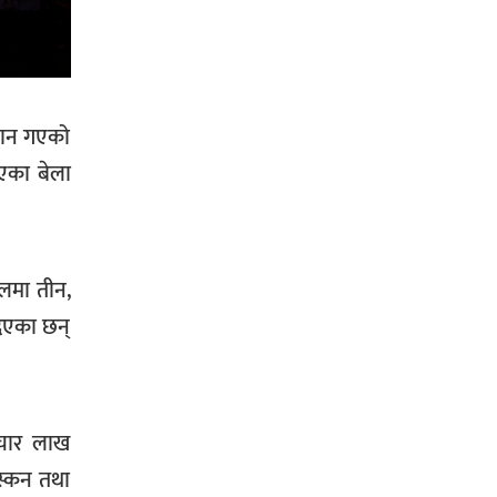
सिराहा-२ मा संजय यादव भिड्ने !
्यान गएको
भएका बेला
रक्तदान सेवामा जिल्लामै दोस्रो स्थान
ल्याएकोमा जनमत नेताद्वय रेडक्रस
सिराहा द्वारा सम्मानित
ौलमा तीन,
दिएका छन्
सिराहाको औरहीमा जेन-जी भेला सम्पन्न
ू चार लाख
िस्कन तथा