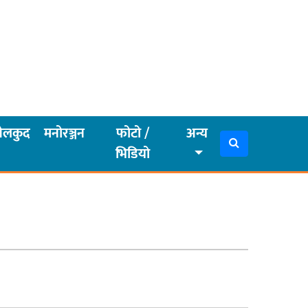
ेलकुद
मनोरञ्जन
फोटो /
अन्य
भिडियो