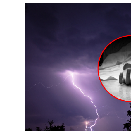
बागमती
कर्णाली
सुदूरपश्चिम
मधेश
विशेष
राजनीति
प्रमुख
समाचार
राष्ट्रिय
अन्तराष्ट्रिय
अन्तरबार्ता
अर्थ