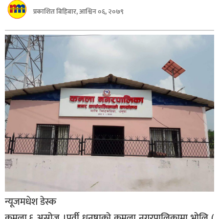
बागमती
प्रकाशित बिहिबार, आश्विन ०६, २०७९
कर्णाली
सुदूरपश्चिम
मधेश
विशेष
राजनीति
प्रमुख
समाचार
राष्ट्रिय
अन्तराष्ट्रिय
अन्तरबार्ता
न्यूजमधेश डेस्क
अर्थ
कमला,६ असोज ।पुर्वी धनुषाको कमला नगरपालिकामा भोलि (