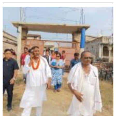
सिराहा-२ मा संजय यादव भिड्ने !
रक्तदान सेवामा जिल्लामै दोस्रो स्थान ल्याएकोमा जनमत नेताद्वय