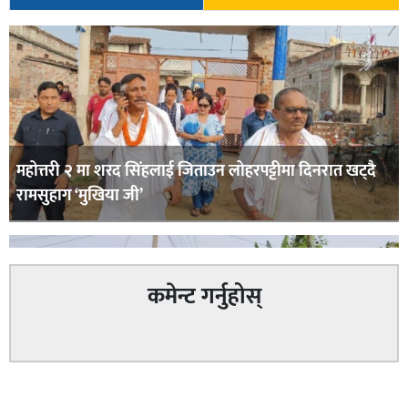
महोत्तरी २ मा शरद सिंहलाई जिताउन लोहरपट्टीमा दिनरात खट्दै
रामसुहाग ‘मुखिया जी’
कमेन्ट गर्नुहोस्
सम्बन्धित
सिराहा – २ मा जनमत छापको उपस्थिति बलियो , जनता उत्साहित