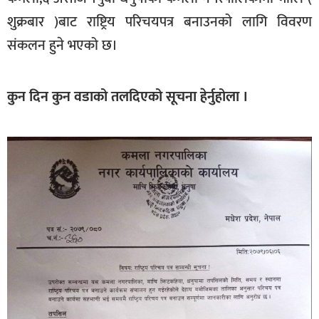
खेलकुद
शुक्रबार )बाट राष्ट्रिय परिचयपत्र बनाउनको लागि विवरण
संकलन हुने भएको छ।
मनोरञ्जन
फोटो
/
कुन दिन कुन वडाको तलदिएको सूचना हेर्नुहोला ।
भिडियो
अन्य
समाज
शिक्षा
विचार
स्वास्थ्य