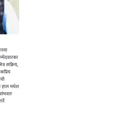
चनमा
म्मेदवारका
त्र सक्रिय,
कप्रिय
ियो
ी हाल मधेश
र संभवतः
्ने