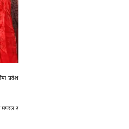
सिराहा-२ मा संजय यादव भिड्ने !
रक्तदान सेवामा जिल्लामै दोस्रो स्थान
ल्याएकोमा जनमत नेताद्वय रेडक्रस
सिराहा द्वारा सम्मानित
मा प्रवेश
सिराहाको औरहीमा जेन-जी भेला सम्पन्न
र मण्डल र