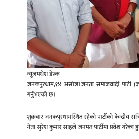
खेलकुद
मनोरञ्जन
फोटो
/
भिडियो
अन्य
समाज
न्यूजमधेश डेस्क
जनकपुरधाम,१४ असोज।जनता समाजवादी पार्टी (जसपा) 
शिक्षा
गर्नुभएको छ।
विचार
स्वास्थ्य
शुक्रबार जनकपुरधामस्थित रहेको पार्टीको केन्द्रीय स
नेता सुरेश कुमार साहले जनमत पार्टीमा प्रवेश गरेका ह