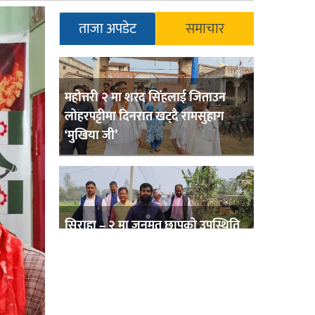
ताजा अपडेट
समाचार
महोत्तरी २ मा शरद सिंहलाई जिताउन
लोहरपट्टीमा दिनरात खट्दै रामसुहाग
‘मुखिया जी’
सिराहा – २ मा जनमत छापको उपस्थिति
बलियो , जनता उत्साहित