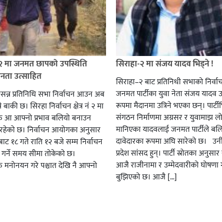
 २ मा जनमत छापको उपस्थिति
सिराहा-२ मा संजय यादव भिड्ने !
जनता उत्साहित
सिराहा–२ बाट प्रतिनिधी सभाको निर्वा
जनमत पार्टीका युवा नेता संजय यादव उ
सन्न प्रतिनिधि सभा निर्वाचन आउन अब
रूपमा मैदानमा उत्रिने भएका छन्। पार्टीभि
ै बाकी छ। सिरहा निर्वाचन क्षेत्र नं २ मा
संगठन निर्माणमा अग्रसर र युवामाझ लो
हरु आ आफ्नो प्रभाव बलियो बनाउन
मानिएका यादवलाई जनमत पार्टीले बल
हेको छ। निर्वाचन आयोगका अनुसार
दावेदारका रूपमा अघि सारेको छ। उन
ट १८ गते राति १२ बजे सम्म निर्वाचन
प्रदेश सांसद हुन्। पार्टी स्रोतका अनुसा
ार गर्ने समय सीमा तोकेको छ।
आजै राजीनामा र उम्मेदवारीको घोषणा गर
रु मनोनयन गरे पश्चात देखि नै आफ्नो
बुझिएको छ। आजै […]