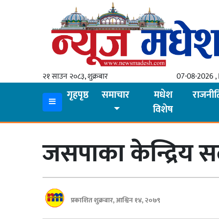
गृहपृष्ठ
समाचार
२१ साउन २०८३, शुक्रबार
07-08-2026 , 
स्थानीय
गृहपृष्ठ
समाचार
मधेश
राजनीत
विशेष
प्रदेश
कोशी
जसपाका केन्द्रिय सद
मधेश
प्रदेश
लुम्बिनी
प्रकाशित शुक्रबार, आश्विन १४, २०७९
गण्डकी