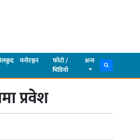
ेलकुद
मनोरञ्जन
फोटो /
अन्य
भिडियो
मा प्रवेश