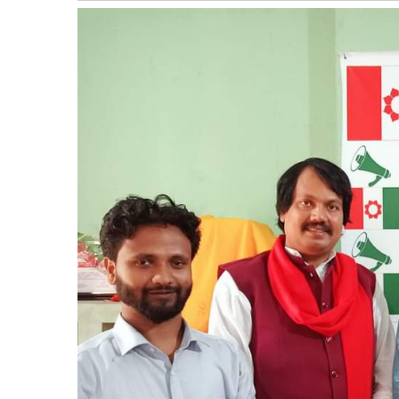
बागमती
कर्णाली
सुदूरपश्चिम
मधेश
विशेष
राजनीति
प्रमुख
समाचार
राष्ट्रिय
अन्तराष्ट्रिय
अन्तरबार्ता
अर्थ