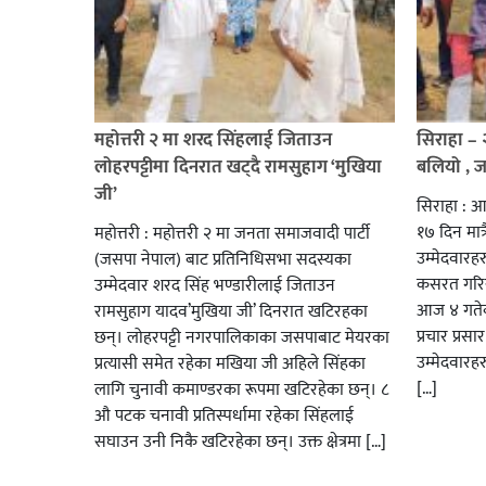
महोत्तरी २ मा शरद सिंहलाई जिताउन
सिराहा –
लोहरपट्टीमा दिनरात खट्दै रामसुहाग ‘मुखिया
बलियो , 
जी’
सिराहा : आ
१७ दिन मात्र
महोत्तरी : महोत्तरी २ मा जनता समाजवादी पार्टी
उम्मेदवार
(जसपा नेपाल) बाट प्रतिनिधिसभा सदस्यका
कसरत गरिर
उम्मेदवार शरद सिंह भण्डारीलाई जिताउन
आज ४ गतेबा
रामसुहाग यादव’मुखिया जी’ दिनरात खटिरहका
प्रचार प्रस
छन्। लोहरपट्टी नगरपालिकाका जसपाबाट मेयरका
उम्मेदवारह
प्रत्यासी समेत रहेका मखिया जी अहिले सिंहका
[…]
लागि चुनावी कमाण्डरका रूपमा खटिरहेका छन्। ८
औ पटक चनावी प्रतिस्पर्धामा रहेका सिंहलाई
सघाउन उनी निकै खटिरहेका छन्। उक्त क्षेत्रमा […]