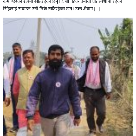
कमाण्डरका रूपमा खटिरहेका छन्। ८ औ पटक चनावी प्रतिस्पर्धामा रहेका
सिंहलाई सघाउन उनी निकै खटिरहेका छन्। उक्त क्षेत्रमा […]
सिराहाको औरहीमा जेन-जी भेला सम्पन्न