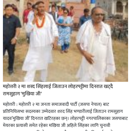
सिराहा-२ मा संजय यादव भिड्ने !
रक्तदान सेवामा जिल्लामै दोस्रो स्थान ल्याएकोमा जनमत नेताद्वय
रेडक्रस सिराहा द्वारा सम्मानित
महोत्तरी २ मा शरद सिंहलाई जिताउन लोहरपट्टीमा दिनरात खट्दै
रामसुहाग ‘मुखिया जी’
महोत्तरी : महोत्तरी २ मा जनता समाजवादी पार्टी (जसपा नेपाल) बाट
प्रतिनिधिसभा सदस्यका उम्मेदवार शरद सिंह भण्डारीलाई जिताउन रामसुहाग
यादव’मुखिया जी’ दिनरात खटिरहका छन्। लोहरपट्टी नगरपालिकाका जसपाबाट
मेयरका प्रत्यासी समेत रहेका मखिया जी अहिले सिंहका लागि चुनावी