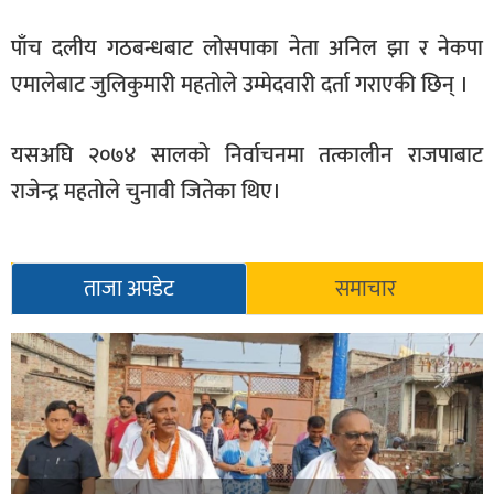
खेलकुद
पाँच दलीय गठबन्धबाट लोसपाका नेता अनिल झा र नेकपा
मनोरञ्जन
एमालेबाट जुलिकुमारी महतोले उम्मेदवारी दर्ता गराएकी छिन् ।
फोटो
/
यसअघि २०७४ सालको निर्वाचनमा तत्कालीन राजपाबाट
भिडियो
राजेन्द्र महतोले चुनावी जितेका थिए।
अन्य
समाज
ताजा अपडेट
समाचार
शिक्षा
विचार
स्वास्थ्य