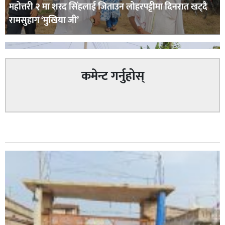
महोत्तरी २ मा शरद सिंहलाई जिताउन लोहरपट्टीमा दिनरात खट्दै
रामसुहाग ‘मुखिया जी’
कमेन्ट गर्नुहोस्
सम्बन्धित
सिराहा – २ मा जनमत छापको उपस्थिति बलियो , जनता उत्साहित