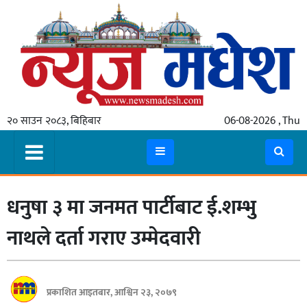
गृहपृष्ठ
समाचार
२० साउन २०८३, बिहिबार
06-08-2026 , Thu
स्थानीय
प्रदेश
कोशी
धनुषा ३ मा जनमत पार्टीबाट ई.शम्भु
मधेश
प्रदेश
नाथले दर्ता गराए उम्मेदवारी
लुम्बिनी
गण्डकी
प्रकाशित आइतबार, आश्विन २३, २०७९