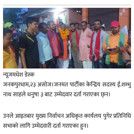
बागमती
कर्णाली
सुदूरपश्चिम
मधेश
विशेष
राजनीति
प्रमुख
न्यूजमधेश डेस्क
समाचार
जनकपुरधाम,२३ असोज।जनमत पार्टीका केन्द्रिय सदस्य ई.शम्भु
राष्ट्रिय
नाथ साहले धनुषा ३ बाट उम्मेदवार दर्ता गराएका छ्न।
अन्तराष्ट्रिय
उनले आइतबार मुख्य निर्वाचन अधिकृत कार्यलय पुगेर प्रतिनिधि
अन्तरबार्ता
सभाको लागि उम्मेदवारी दर्ता गराएका हुन।
अर्थ