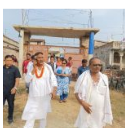
सिराहा – २ मा जनमत छापको उपस्थिति बलियो , जनता उत्साहित
सिराहा-२ मा संजय यादव भिड्ने !
रक्तदान सेवामा जिल्लामै दोस्रो स्थान ल्याएकोमा जनमत नेताद्वय