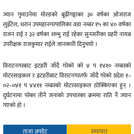
खेलकुद
ज्यान गुमाउनेमा मोरङको बूढीगङ्गाका ३० वर्षका ओजराज
मनोरञ्जन
लुइँटेल, धरान उपमहानगरपालिका वडा नम्बर १५ का ४० वर्षका
फोटो
राजन राई र ३२ वर्षका शम्भु राई रहेका सुनसरीका प्रहरी नायब
/
उपरीक्षक राजकुमार राईले जानकारी दिनुभयो ।
भिडियो
अन्य
विराटनगरबाट इटहरी जाँदै गरेको को ४ प १४१० नम्बरको
समाज
मोटरसाइकल र इटहरीबाट विराटनगरतर्फ जाँदै गरेको प्रदेश १–
शिक्षा
०२–०४१ प ४४११ नम्बरको मोटरसाइकल ठोक्किएका हुन् ।
दुर्घटनामा परेका तीनै जनाको उपचारका क्रममा राति नै ज्यान
विचार
गएको हो ।
स्वास्थ्य
ताजा अपडेट
समाचार