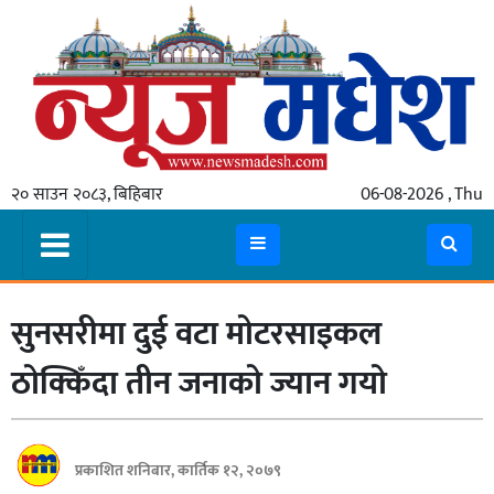
गृहपृष्ठ
समाचार
२० साउन २०८३, बिहिबार
06-08-2026 , Thu
स्थानीय
प्रदेश
कोशी
सुनसरीमा दुई वटा माेटरसाइकल
मधेश
प्रदेश
ठाेक्किँदा तीन जनाकाे ज्यान गयाे
लुम्बिनी
गण्डकी
प्रकाशित शनिबार, कार्तिक १२, २०७९