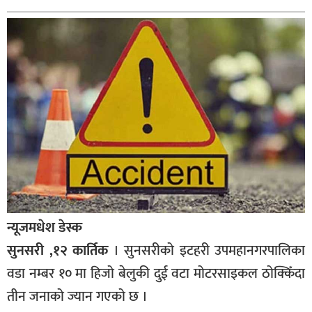
बागमती
कर्णाली
सुदूरपश्चिम
मधेश
विशेष
राजनीति
प्रमुख
समाचार
राष्ट्रिय
न्यूजमधेश डेस्क
अन्तराष्ट्रिय
सुनसरी ,१२ कार्तिक
। सुनसरीको इटहरी उपमहानगरपालिका
अन्तरबार्ता
वडा नम्बर १० मा हिजो बेलुकी दुई वटा मोटरसाइकल ठोक्किँदा
तीन जनाको ज्यान गएको छ ।
अर्थ