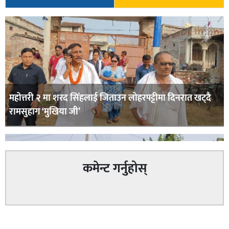
महोत्तरी २ मा शरद सिंहलाई जिताउन लोहरपट्टीमा दिनरात खट्दै
रामसुहाग ‘मुखिया जी’
कमेन्ट गर्नुहोस्
सम्बन्धित