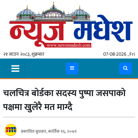
गृहपृष्ठ
समाचार
२१ साउन २०८३, शुक्रबार
07-08-2026 , Fri
स्थानीय
प्रदेश
कोशी
चलचित्र बोर्डका सदस्य पुष्पा जसपाको
मधेश
प्रदेश
पक्षमा खुलेरै मत माग्दै
लुम्बिनी
गण्डकी
प्रकाशित बुधबार, कार्तिक १६, २०७९