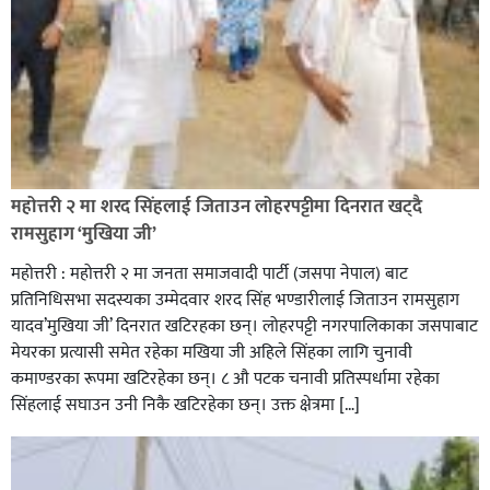
रक्तदान सेवामा जिल्लामै दोस्रो स्थान ल्याएकोमा जनमत नेताद्वय
रेडक्रस सिराहा द्वारा सम्मानित
महोत्तरी २ मा शरद सिंहलाई जिताउन लोहरपट्टीमा दिनरात खट्दै
रामसुहाग ‘मुखिया जी’
महोत्तरी : महोत्तरी २ मा जनता समाजवादी पार्टी (जसपा नेपाल) बाट
प्रतिनिधिसभा सदस्यका उम्मेदवार शरद सिंह भण्डारीलाई जिताउन रामसुहाग
यादव’मुखिया जी’ दिनरात खटिरहका छन्। लोहरपट्टी नगरपालिकाका जसपाबाट
मेयरका प्रत्यासी समेत रहेका मखिया जी अहिले सिंहका लागि चुनावी
कमाण्डरका रूपमा खटिरहेका छन्। ८ औ पटक चनावी प्रतिस्पर्धामा रहेका
सिंहलाई सघाउन उनी निकै खटिरहेका छन्। उक्त क्षेत्रमा […]
सिराहाको औरहीमा जेन-जी भेला सम्पन्न