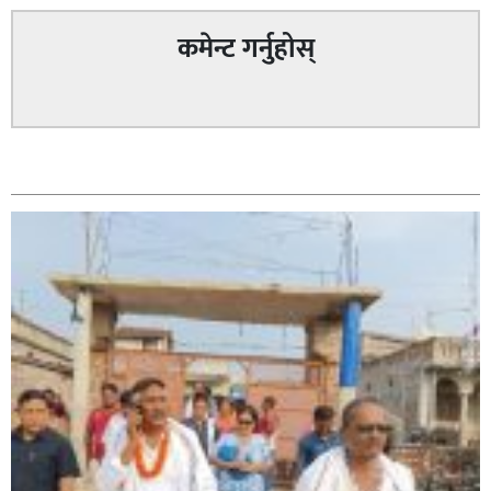
कमेन्ट गर्नुहोस्
सम्बन्धित
सिराहा – २ मा जनमत छापको उपस्थिति बलियो , जनता उत्साहित
सिराहा-२ मा संजय यादव भिड्ने !