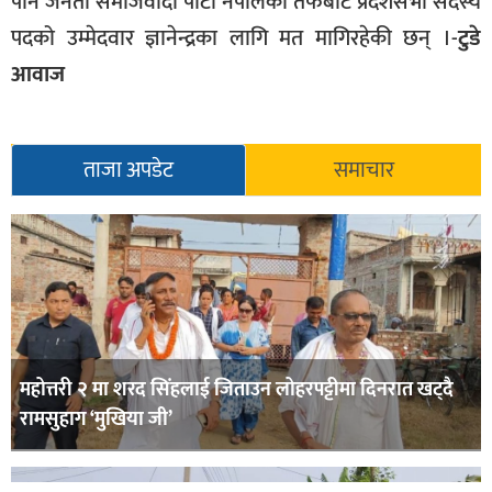
पनि जनता समाजवादी पार्टी नेपालको तर्फबाट प्रदेशसभा सदस्य
पदको उम्मेदवार ज्ञानेन्द्रका लागि मत मागिरहेकी छन् ।-
टुडे
आवाज
ताजा अपडेट
समाचार
महोत्तरी २ मा शरद सिंहलाई जिताउन लोहरपट्टीमा दिनरात खट्दै
रामसुहाग ‘मुखिया जी’