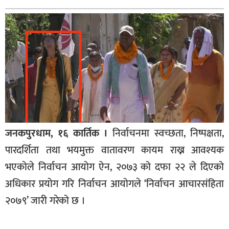
बागमती
कर्णाली
सुदूरपश्चिम
मधेश
विशेष
राजनीति
प्रमुख
जनकपुरधाम, १६ कार्तिक ।
निर्वाचनमा स्वच्छता, निष्पक्षता,
समाचार
पारदर्शिता तथा भयमुक्त वातावरण कायम राख्न आवश्यक
राष्ट्रिय
भएकोले निर्वाचन आयोग ऐन, २०७३ को दफा २२ ले दिएको
अन्तराष्ट्रिय
अधिकार प्रयोग गरि निर्वाचन आयोगले ‘निर्वाचन आचारसंहिता
अन्तरबार्ता
२०७९’ जारी गरेको छ ।
अर्थ