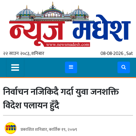
गृहपृष्ठ
समाचार
२२ साउन २०८३, शनिबार
08-08-2026 , Sat
स्थानीय
प्रदेश
कोशी
निर्वाचन नजिकिदै गर्दा युवा जनशक्ति
मधेश
प्रदेश
विदेश पलायन हुँदै
लुम्बिनी
गण्डकी
प्रकाशित शनिबार, कार्तिक १९, २०७९