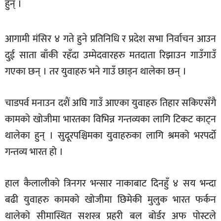
हुन् ।
खेलकुद
मनोरञ्जन
आगामी मंसिर ४ गते हुने प्रतिनिधि र प्रदेश सभा निर्वाचन आउन
फोटो
दुई साता बाँकी रहँदा उम्मेदवारहरु मतदाता रिझाउन गाउँगाउँ
/
गएका छन् । तर युवाहरु भने गाउँ छाड्न थालेका छन् ।
भिडियो
अन्य
चाडपर्व मनाउन दशैं अघि गाउँ आएका युवाहरु तिहार सकिएसँगै
समाज
कामको खोजीमा भारतका विभिन्न गन्तव्यका लागि टिकट काट्न
थालेका हुन् । सुदूरपश्चिमका युवाहरुका लागि श्रमको भरपर्दो
शिक्षा
गन्तव्य भारत हो ।
विचार
स्वास्थ्य
हाल कैलालीको त्रिनगर भन्सार नाकाबाट दिनहुँ ४ सय भन्दा
बढी युवाहरु कामको खोजीमा छिमेकी मुलुक भारत फर्कन
थालेको सीमास्थित सशस्त्र प्रहरी बल बोर्डर अफ पोस्टले