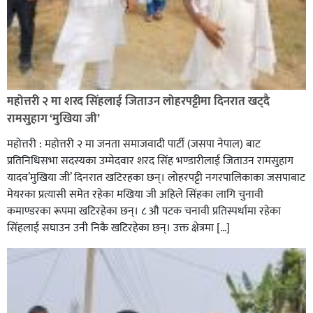
रक्तदान सेवामा जिल्लामै दोस्रो स्थान ल्याएकोमा जनमत नेताद्वय
रेडक्रस सिराहा द्वारा सम्मानित
महोत्तरी २ मा शरद सिंहलाई जिताउन लोहरपट्टीमा दिनरात खट्दै
रामसुहाग ‘मुखिया जी’
महोत्तरी : महोत्तरी २ मा जनता समाजवादी पार्टी (जसपा नेपाल) बाट
प्रतिनिधिसभा सदस्यका उम्मेदवार शरद सिंह भण्डारीलाई जिताउन रामसुहाग
यादव’मुखिया जी’ दिनरात खटिरहका छन्। लोहरपट्टी नगरपालिकाका जसपाबाट
मेयरका प्रत्यासी समेत रहेका मखिया जी अहिले सिंहका लागि चुनावी
कमाण्डरका रूपमा खटिरहेका छन्। ८ औ पटक चनावी प्रतिस्पर्धामा रहेका
सिंहलाई सघाउन उनी निकै खटिरहेका छन्। उक्त क्षेत्रमा […]
सिराहाको औरहीमा जेन-जी भेला सम्पन्न