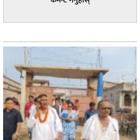
कमेन्ट गर्नुहोस्
सम्बन्धित
सिराहा – २ मा जनमत छापको उपस्थिति बलियो , जनता उत्साहित
सिराहा-२ मा संजय यादव भिड्ने !