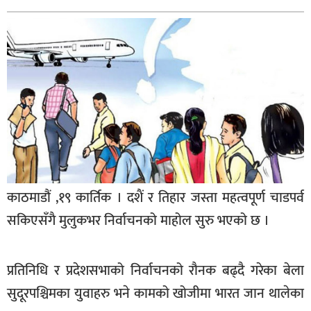
बागमती
कर्णाली
सुदूरपश्चिम
मधेश
विशेष
राजनीति
प्रमुख
समाचार
काठमाडौं ,१९ कार्तिक । दशैं र तिहार जस्ता महत्वपूर्ण चाडपर्व
राष्ट्रिय
सकिएसँगै मुलुकभर निर्वाचनको माहोल सुरु भएको छ ।
अन्तराष्ट्रिय
प्रतिनिधि र प्रदेशसभाको निर्वाचनको रौनक बढ्दै गरेका बेला
अन्तरबार्ता
सुदूरपश्चिमका युवाहरु भने कामको खोजीमा भारत जान थालेका
अर्थ