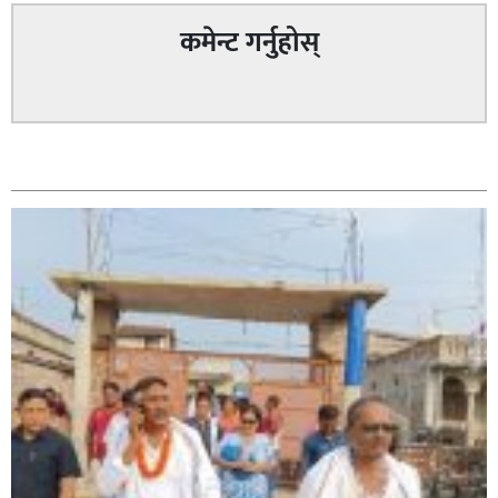
कमेन्ट गर्नुहोस्
सम्बन्धित
सिराहा – २ मा जनमत छापको उपस्थिति बलियो , जनता उत्साहित
सिराहा-२ मा संजय यादव भिड्ने !