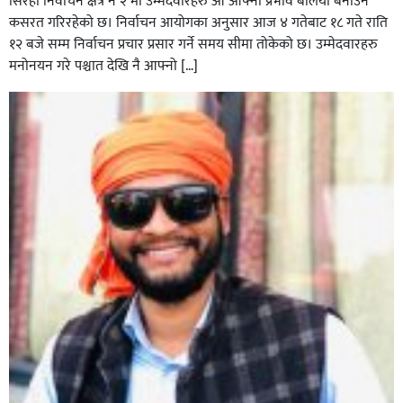
सिरहा निर्वाचन क्षेत्र नं २ मा उम्मेदवारहरु आ आफ्नो प्रभाव बलियो बनाउन
कसरत गरिरहेको छ। निर्वाचन आयोगका अनुसार आज ४ गतेबाट १८ गते राति
१२ बजे सम्म निर्वाचन प्रचार प्रसार गर्ने समय सीमा तोकेको छ। उम्मेदवारहरु
मनोनयन गरे पश्चात देखि नै आफ्नो […]