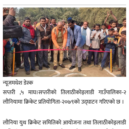
बागमती
कर्णाली
सुदूरपश्चिम
मधेश
विशेष
राजनीति
प्रमुख
समाचार
न्यूजमधेश डेस्क
राष्ट्रिय
सप्तरी ,५ माघ।सप्तरीको तिलाठीकोइलाडी गाउँपालिका-२
अन्तराष्ट्रिय
लौनियामा क्रिकेट प्रतियोगिता-२०७९को उद्घाटन गरिएको छ ।
अन्तरबार्ता
लौनिया युथ क्रिकेट समितिको आयोजना तथा तिलाठीकोइलाडी
अर्थ