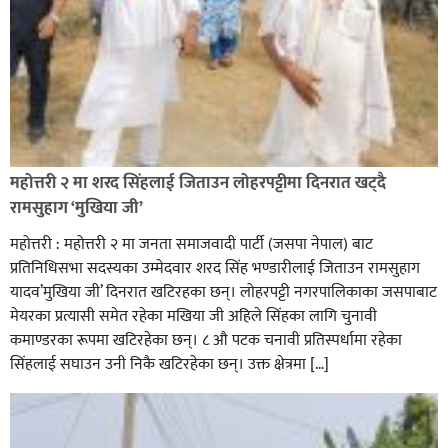
रक्तदान सेवामा जिल्लामै दोस्रो स्थान ल्याएकोमा जनमत नेताद्वय
रेडक्रस सिराहा द्वारा सम्मानित
महोत्तरी २ मा शरद सिंहलाई जिताउन लोहरपट्टीमा दिनरात खट्दै
रामसुहाग ‘मुखिया जी’
महोत्तरी : महोत्तरी २ मा जनता समाजवादी पार्टी (जसपा नेपाल) बाट
प्रतिनिधिसभा सदस्यका उम्मेदवार शरद सिंह भण्डारीलाई जिताउन रामसुहाग
यादव’मुखिया जी’ दिनरात खटिरहका छन्। लोहरपट्टी नगरपालिकाका जसपाबाट
मेयरका प्रत्यासी समेत रहेका मखिया जी अहिले सिंहका लागि चुनावी
कमाण्डरका रूपमा खटिरहेका छन्। ८ औ पटक चनावी प्रतिस्पर्धामा रहेका
सिंहलाई सघाउन उनी निकै खटिरहेका छन्। उक्त क्षेत्रमा […]
सिराहाको औरहीमा जेन-जी भेला सम्पन्न