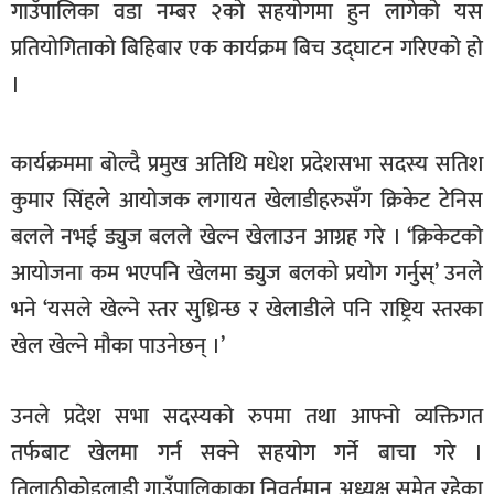
गाउँपालिका वडा नम्बर २को सहयोगमा हुन लागेको यस
खेलकुद
प्रतियोगिताको बिहिबार एक कार्यक्रम बिच उद्घाटन गरिएको हो
मनोरञ्जन
।
फोटो
/
कार्यक्रममा बोल्दै प्रमुख अतिथि मधेश प्रदेशसभा सदस्य सतिश
भिडियो
कुमार सिंहले आयोजक लगायत खेलाडीहरुसँग क्रिकेट टेनिस
अन्य
बलले नभई ड्युज बलले खेल्न खेलाउन आग्रह गरे । ‘क्रिकेटको
समाज
आयोजना कम भएपनि खेलमा ड्युज बलको प्रयोग गर्नुस्’ उनले
शिक्षा
भने ‘यसले खेल्ने स्तर सुध्रिन्छ र खेलाडीले पनि राष्ट्रिय स्तरका
खेल खेल्ने मौका पाउनेछन् ।’
विचार
स्वास्थ्य
उनले प्रदेश सभा सदस्यको रुपमा तथा आफ्नो व्यक्तिगत
तर्फबाट खेलमा गर्न सक्ने सहयोग गर्ने बाचा गरे ।
तिलाठीकोइलाडी गाउँपालिकाका निवर्तमान अध्यक्ष समेत रहेका