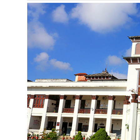
बागमती
कर्णाली
सुदूरपश्चिम
मधेश
विशेष
राजनीति
प्रमुख
समाचार
राष्ट्रिय
अन्तराष्ट्रिय
अन्तरबार्ता
अर्थ