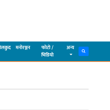
ेलकुद
मनोरञ्जन
फोटो /
अन्य
भिडियो