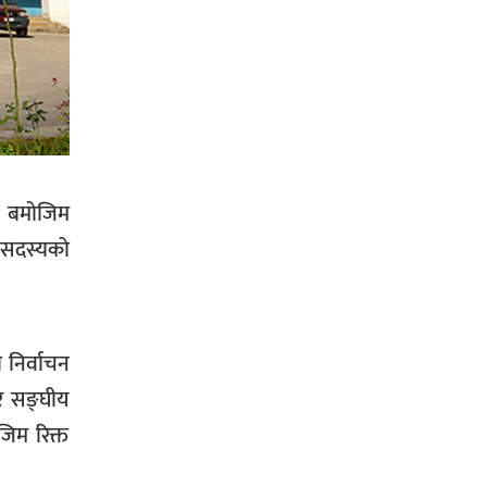
सिराहा-२ मा संजय यादव भिड्ने !
रक्तदान सेवामा जिल्लामै दोस्रो स्थान
ल्याएकोमा जनमत नेताद्वय रेडक्रस
८ बमोजिम
सिराहा द्वारा सम्मानित
ा सदस्यको
 निर्वाचन
सिराहाको औरहीमा जेन-जी भेला सम्पन्न
र सङ्घीय
िम रिक्त