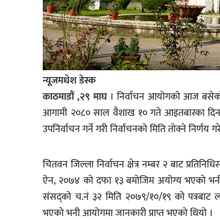
खेलकुद
मनोरञ्जन
फोटो
/
भिडियो
न्यूजमधेश डेस्क
अन्य
काठमाडौं ,२९ माघ
। निर्वाचन आयोगको आज बसेको 
आगामी २०८० साल वैशाख १० गते आइतबारका दिन चितव
समाज
उपनिर्वाचन गर्ने गरी निर्वाचनको मिति तोक्ने निर्णय ग
शिक्षा
विचार
चितवन जिल्ला निर्वाचन क्षेत्र नम्बर २ बाट प्रतिन
स्वास्थ्य
ऐन, २०७४ को दफा १३ बमोजिम अयोग्य भएको भनी
संसद्को च.नं ३२ मिति २०७९/१०/१९ को पत्रबाट 
भएको भनी आयोगमा जानकारी प्राप्त भएको थियो ।