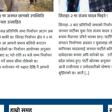
 २ मा जनमत छापको उपस्थिति
सिराहा-२ मा संजय यादव भिड्ने !
जनता उत्साहित
सिराहा–२ बाट प्रतिनिधी सभाको निर्वा
जनमत पार्टीका युवा नेता संजय यादव उ
सन्न प्रतिनिधि सभा निर्वाचन आउन अब
रूपमा मैदानमा उत्रिने भएका छन्। पार्टीभि
ै बाकी छ। सिरहा निर्वाचन क्षेत्र नं २ मा
संगठन निर्माणमा अग्रसर र युवामाझ लो
हरु आ आफ्नो प्रभाव बलियो बनाउन
मानिएका यादवलाई जनमत पार्टीले बल
हेको छ। निर्वाचन आयोगका अनुसार
दावेदारका रूपमा अघि सारेको छ। उन
ट १८ गते राति १२ बजे सम्म निर्वाचन
प्रदेश सांसद हुन्। पार्टी स्रोतका अनुसा
ार गर्ने समय सीमा तोकेको छ।
आजै राजीनामा र उम्मेदवारीको घोषणा गर
रु मनोनयन गरे पश्चात देखि नै आफ्नो
बुझिएको छ। आजै […]
हाम्रो समुह
स