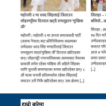
महोत्तरी २ मा शरद सिंहलाई जिताउन
सिराहा –
लोहरपट्टीमा दिनरात खट्दै रामसुहाग ‘मुखिया
बलियो , 
जी’
सिराहा : आ
१७ दिन मात्र
महोत्तरी : महोत्तरी २ मा जनता समाजवादी पार्टी
उम्मेदवार
(जसपा नेपाल) बाट प्रतिनिधिसभा सदस्यका
कसरत गरिर
उम्मेदवार शरद सिंह भण्डारीलाई जिताउन
आज ४ गतेबा
रामसुहाग यादव’मुखिया जी’ दिनरात खटिरहका
प्रचार प्रस
छन्। लोहरपट्टी नगरपालिकाका जसपाबाट मेयरका
उम्मेदवारह
प्रत्यासी समेत रहेका मखिया जी अहिले सिंहका
[…]
लागि चुनावी कमाण्डरका रूपमा खटिरहेका छन्। ८
औ पटक चनावी प्रतिस्पर्धामा रहेका सिंहलाई
सघाउन उनी निकै खटिरहेका छन्। उक्त क्षेत्रमा […]
हाम्रो बारेमा