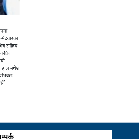
चनमा
म्मेदवारका
त्र सक्रिय,
कप्रिय
ियो
ी हाल मधेश
र संभवतः
्ने
म्पर्क