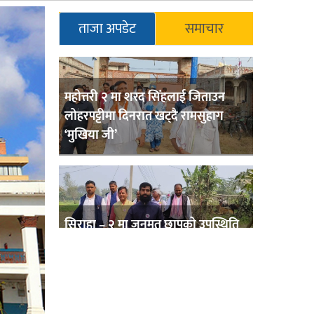
ताजा अपडेट
समाचार
महोत्तरी २ मा शरद सिंहलाई जिताउन
लोहरपट्टीमा दिनरात खट्दै रामसुहाग
‘मुखिया जी’
सिराहा – २ मा जनमत छापको उपस्थिति
बलियो , जनता उत्साहित