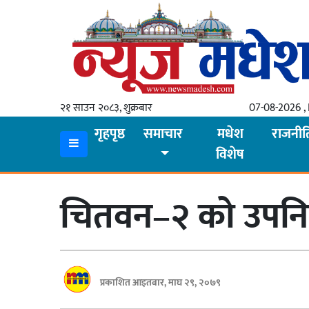
गृहपृष्ठ
समाचार
२१ साउन २०८३, शुक्रबार
07-08-2026 , 
स्थानीय
गृहपृष्ठ
समाचार
मधेश
राजनीत
विशेष
प्रदेश
कोशी
चितवन–२ को उपनिर
मधेश
प्रदेश
लुम्बिनी
प्रकाशित आइतबार, माघ २९, २०७९
गण्डकी