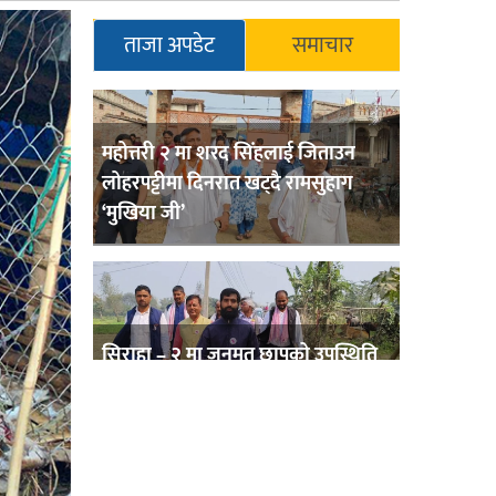
ताजा अपडेट
समाचार
महोत्तरी २ मा शरद सिंहलाई जिताउन
लोहरपट्टीमा दिनरात खट्दै रामसुहाग
‘मुखिया जी’
सिराहा – २ मा जनमत छापको उपस्थिति
बलियो , जनता उत्साहित