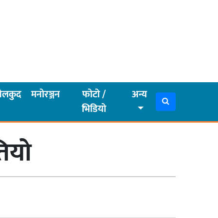
ेलकुद
मनोरञ्जन
फोटो /
अन्य
भिडियो
तियो