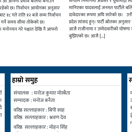
संगठन निर्माणमा अग्रसर र युवामाझ लो
हरु आ आफ्नो प्रभाव बलियो बनाउन
मानिएका यादवलाई जनमत पार्टीले बल
हेको छ। निर्वाचन आयोगका अनुसार
दावेदारका रूपमा अघि सारेको छ। उन
ट १८ गते राति १२ बजे सम्म निर्वाचन
प्रदेश सांसद हुन्। पार्टी स्रोतका अनुसा
ार गर्ने समय सीमा तोकेको छ।
आजै राजीनामा र उम्मेदवारीको घोषणा गर
रु मनोनयन गरे पश्चात देखि नै आफ्नो
बुझिएको छ। आजै […]
हाम्रो समुह
स
ा
संचालक : मनोज कुमार मोरबैता
म
क
सम्पादक : मनोज बनैता
ै
वरिष्ठ सल्लाहकार : बिपी साह
ा
वरिष्ठ सल्लाहकार : श्रवण देव
वरिष्ठ सल्लाहकार : मोहन सिंह