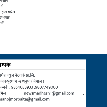
कप्रिय
ियो
ी हाल मधेश
र संभवतः
्ने
म्पर्क
धेश न्युज नेटवर्क प्रा.लि.
जनकपुरधाम -२ धनुषा ( नेपाल )
सम्पर्क : 9854033933 ,9807749000
ईमेल :
newsmadhesh1@gmail.com
,
manojmorbaita@gmail.com