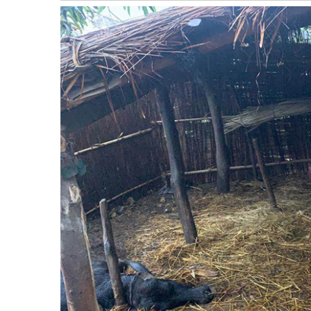
बागमती
कर्णाली
सुदूरपश्चिम
मधेश
विशेष
राजनीति
प्रमुख
समाचार
राष्ट्रिय
अन्तराष्ट्रिय
अन्तरबार्ता
अर्थ