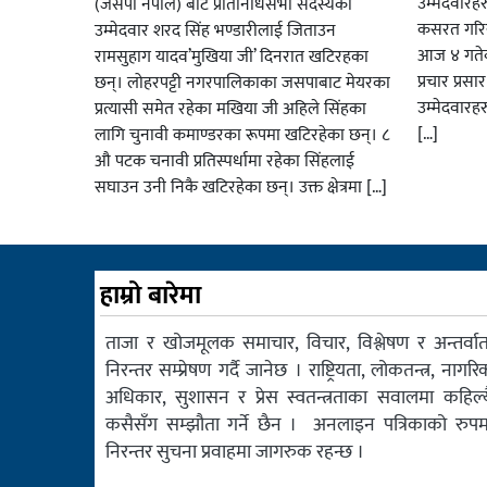
उम्मेदवार
(जसपा नेपाल) बाट प्रतिनिधिसभा सदस्यका
कसरत गरिर
उम्मेदवार शरद सिंह भण्डारीलाई जिताउन
आज ४ गतेबा
रामसुहाग यादव’मुखिया जी’ दिनरात खटिरहका
प्रचार प्रस
छन्। लोहरपट्टी नगरपालिकाका जसपाबाट मेयरका
उम्मेदवारह
प्रत्यासी समेत रहेका मखिया जी अहिले सिंहका
[…]
लागि चुनावी कमाण्डरका रूपमा खटिरहेका छन्। ८
औ पटक चनावी प्रतिस्पर्धामा रहेका सिंहलाई
सघाउन उनी निकै खटिरहेका छन्। उक्त क्षेत्रमा […]
हाम्रो बारेमा
ताजा र खोजमूलक समाचार, विचार, विश्लेषण र अन्तर्वार्त
निरन्तर सम्प्रेषण गर्दै जानेछ । राष्ट्रियता, लोकतन्त्र, नागरि
अधिकार, सुशासन र प्रेस स्वतन्त्रताका सवालमा कहिल्य
कसैसँग सम्झौता गर्ने छैन । अनलाइन पत्रिकाको रुपम
निरन्तर सुचना प्रवाहमा जागरुक रहन्छ ।