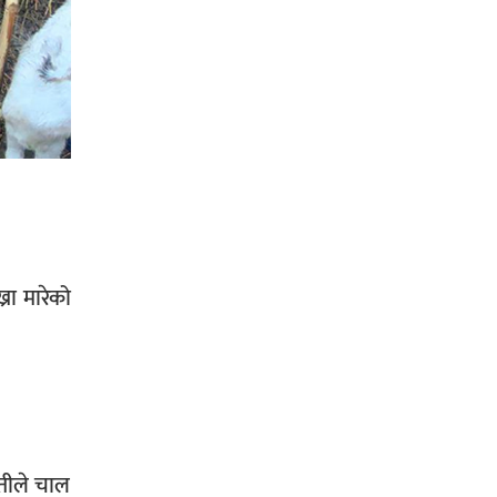
सिराहा-२ मा संजय यादव भिड्ने !
रक्तदान सेवामा जिल्लामै दोस्रो स्थान
ल्याएकोमा जनमत नेताद्वय रेडक्रस
सिराहा द्वारा सम्मानित
रा मारेको
सिराहाको औरहीमा जेन-जी भेला सम्पन्न
पतीले चाल