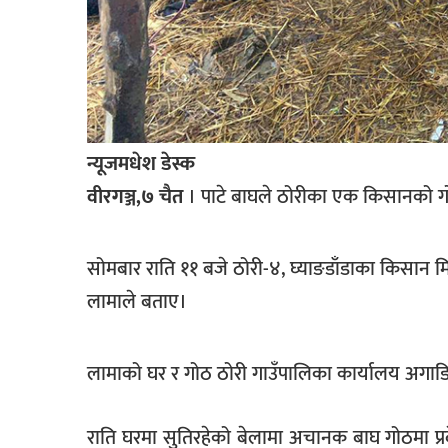
खेलकुद
मनोरञ्जन
फोटो
/
भिडियो
न्यूजमधेश डेस्क
अन्य
वीरगञ्ज,७ चैत
। पाटे बाघले ठोरीका एक किसानको गो
समाज
सोमबार राति ११ बजे ठोरी-४, घ्याङडाँडाका किसान म
शिक्षा
लामाले बताए।
विचार
स्वास्थ्य
लामाको घर र गोठ ठोरी गाउँपालिका कार्यालय अगाडि
राति घरमा सुतिरहेको बेलामा अचानक बाघ गोठमा प्रव