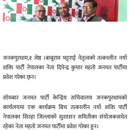
बागमती
कर्णाली
सुदूरपश्चिम
मधेश
विशेष
जनकपुरधाम,१ जेष्ठ ।बाबुराम भट्टराई नेतृत्वको तत्कालीन नयाँ
राजनीति
शक्ति पार्टी नेपालका नेता दिपेन्द्र कुमार महतो जनमत पार्टीमा
प्रमुख
प्रवेश गरेका छ्न।
समाचार
राष्ट्रिय
सोमबार जनमत पार्टी केन्द्रिय सचिवालय जनकपुरधामको
अन्तराष्ट्रिय
कार्यलयमा एक कार्यक्रम बिच तत्कालीन नयाँ शक्ति पार्टी
अन्तरबार्ता
नेपालका सिरहा जिल्लाको सुशासन समितीका संयोजकसमेत
अर्थ
रहेका नेता महतो जनमत पार्टीमा प्रवेश गरेका हुन।