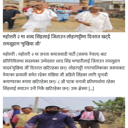
सिराहा-२ मा संजय यादव भिड्ने !
महोत्तरी २ मा शरद सिंहलाई जिताउन लोहरपट्टीमा दिनरात खट्दै
रक्तदान सेवामा जिल्लामै दोस्रो स्थान ल्याएकोमा जनमत नेताद्वय
रामसुहाग ‘मुखिया जी’
रेडक्रस सिराहा द्वारा सम्मानित
महोत्तरी : महोत्तरी २ मा जनता समाजवादी पार्टी (जसपा नेपाल) बाट
प्रतिनिधिसभा सदस्यका उम्मेदवार शरद सिंह भण्डारीलाई जिताउन रामसुहाग
यादव’मुखिया जी’ दिनरात खटिरहका छन्। लोहरपट्टी नगरपालिकाका जसपाबाट
मेयरका प्रत्यासी समेत रहेका मखिया जी अहिले सिंहका लागि चुनावी
कमाण्डरका रूपमा खटिरहेका छन्। ८ औ पटक चनावी प्रतिस्पर्धामा रहेका
सिंहलाई सघाउन उनी निकै खटिरहेका छन्। उक्त क्षेत्रमा […]
सिराहाको औरहीमा जेन-जी भेला सम्पन्न