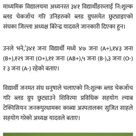
माध्यमिक विद्यालयमा अध्यनरत ३४१ विद्यार्थीहरुलाई नि:शुल्क
खेलकुद
ब्लड चेकजाँच गरि उनिहरुको ब्लड ग्रुपसमेत छुट्याइएको
मनोरञ्जन
संघका जिल्ला अध्यक्ष बिरेन्द्र यादवले जानकारी दिएका हुन।
फोटो
/
भिडियो
उनले भने,’३४१ जना विद्यार्थी मध्ये ४७ जना (A+),१४३ जना
(B+),१२९ जना (O+),११ जना (AB+),५ जना (B-),३ जना (O-)
अन्य
र ३ जना (A-) रहेको बताए।
समाज
शिक्षा
विद्यार्थी जनमत संघ धनुषाले चलाएको नि:शुल्क ब्लड चेकजाँच
विचार
गरि ब्लड ग्रुप छुट्याउने शिविरमा प्रविधिक सहयोग ल्याब
टेक्निसियन जनकपुरधामका काब्या अस्पतालका सुजित साहले
स्वास्थ्य
सहयोग गरेको अध्यक्ष यादवले बताए।