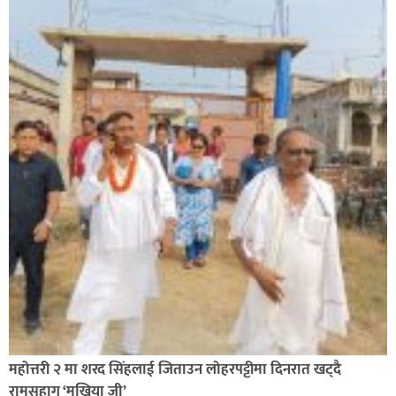
सिराहा-२ मा संजय यादव भिड्ने !
रक्तदान सेवामा जिल्लामै दोस्रो स्थान ल्याएकोमा जनमत नेताद्वय
रेडक्रस सिराहा द्वारा सम्मानित
महोत्तरी २ मा शरद सिंहलाई जिताउन लोहरपट्टीमा दिनरात खट्दै
रामसुहाग ‘मुखिया जी’