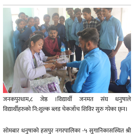
बागमती
कर्णाली
सुदूरपश्चिम
मधेश
विशेष
राजनीति
प्रमुख
समाचार
राष्ट्रिय
जनकपुरधाम,८ जेष्ठ ।विद्यार्थी जनमत संघ धनुषाले
अन्तराष्ट्रिय
विद्यार्थीहरुको नि:शुल्क ब्लड चेकजाँच शिविर सुरु गरेका छ्न।
अन्तरबार्ता
अर्थ
सोमबार धनुषाको हसपुर नगरपालिका -५ सुगानिकासस्थित श्री