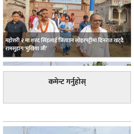
महोत्तरी २ मा शरद सिंहलाई जिताउन लोहरपट्टीमा दिनरात खट्दै
रामसुहाग ‘मुखिया जी’
कमेन्ट गर्नुहोस्
सम्बन्धित
सिराहा – २ मा जनमत छापको उपस्थिति बलियो , जनता उत्साहित