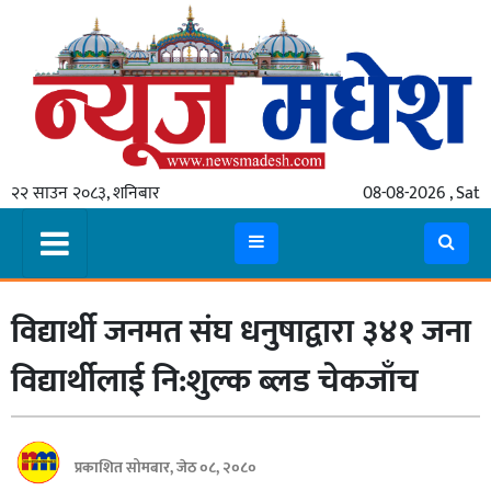
गृहपृष्ठ
समाचार
२२ साउन २०८३, शनिबार
08-08-2026 , Sat
स्थानीय
प्रदेश
कोशी
विद्यार्थी जनमत संघ धनुषाद्वारा ३४१ जना
मधेश
प्रदेश
विद्यार्थीलाई नि:शुल्क ब्लड चेकजाँच
लुम्बिनी
गण्डकी
प्रकाशित सोमबार, जेठ ०८, २०८०