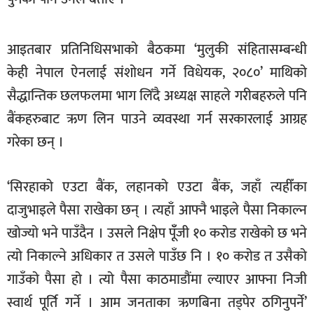
खेलकुद
मनोरञ्जन
आइतबार प्रतिनिधिसभाको बैठकमा ‘मुलुकी संहितासम्बन्धी
केही नेपाल ऐनलाई संशोधन गर्ने विधेयक, २०८०’ माथिको
फोटो
/
सैद्धान्तिक छलफलमा भाग लिँदै अध्यक्ष साहले गरीबहरुले पनि
भिडियो
बैंकहरुबाट ऋण लिन पाउने व्यवस्था गर्न सरकारलाई आग्रह
अन्य
गरेका छन् ।
समाज
‘सिरहाको एउटा बैंक, लहानको एउटा बैंक, जहाँ त्यहीँका
शिक्षा
दाजुभाइले पैसा राखेका छन् । त्यहाँ आफ्नै भाइले पैसा निकाल्न
विचार
खोज्यो भने पाउँदैन । उसले निक्षेप पूँँजी १० करोड राखेको छ भने
स्वास्थ्य
त्यो निकाल्ने अधिकार त उसले पाउँछ नि । १० करोड त उसैको
गाउँको पैसा हो । त्यो पैसा काठमाडौंमा ल्याएर आफ्ना निजी
स्वार्थ पूर्ति गर्ने । आम जनताका ऋणबिना तड्पेर ठगिनुपर्ने’