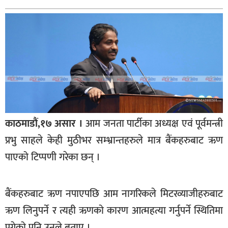
बागमती
कर्णाली
सुदूरपश्चिम
मधेश
विशेष
राजनीति
प्रमुख
काठमाडौं,१७ असार ।
आम जनता पार्टीका अध्यक्ष एवं पूर्वमन्त्री
समाचार
प्रभु साहले केही मुठीभर सम्भ्रान्तहरुले मात्र बैंकहरुबाट ऋण
राष्ट्रिय
पाएको टिप्पणी गरेका छन् ।
अन्तराष्ट्रिय
बैंकहरुबाट ऋण नपाएपछि आम नागरिकले मिटरव्याजीहरुबाट
अन्तरबार्ता
ऋण लिनुपर्ने र त्यही ऋणको कारण आत्महत्या गर्नुपर्ने स्थितिमा
अर्थ
पुगेको पनि उनले बताए ।