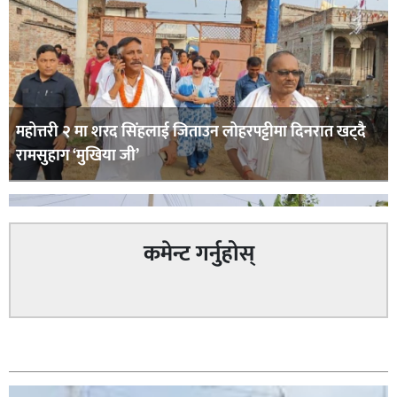
महोत्तरी २ मा शरद सिंहलाई जिताउन लोहरपट्टीमा दिनरात खट्दै
रामसुहाग ‘मुखिया जी’
कमेन्ट गर्नुहोस्
सम्बन्धित
सिराहा – २ मा जनमत छापको उपस्थिति बलियो , जनता उत्साहित