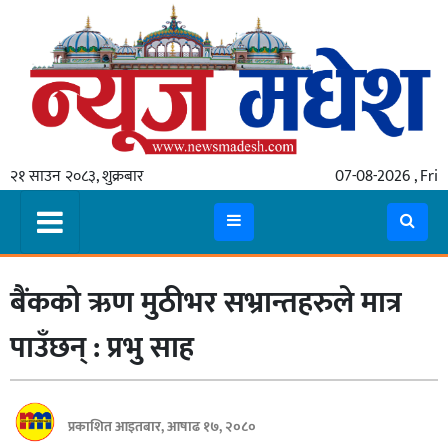
गृहपृष्ठ
समाचार
२१ साउन २०८३, शुक्रबार
07-08-2026 , Fri
स्थानीय
प्रदेश
कोशी
बैंकको ऋण मुठीभर सभ्रान्तहरुले मात्र
मधेश
प्रदेश
पाउँछन् : प्रभु साह
लुम्बिनी
गण्डकी
प्रकाशित आइतबार, आषाढ १७, २०८०