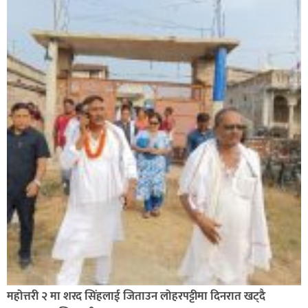
सिराहा-२ मा संजय यादव भिड्ने !
रक्तदान सेवामा जिल्लामै दोस्रो स्थान ल्याएकोमा जनमत नेताद्वय
रेडक्रस सिराहा द्वारा सम्मानित
महोत्तरी २ मा शरद सिंहलाई जिताउन लोहरपट्टीमा दिनरात खट्दै