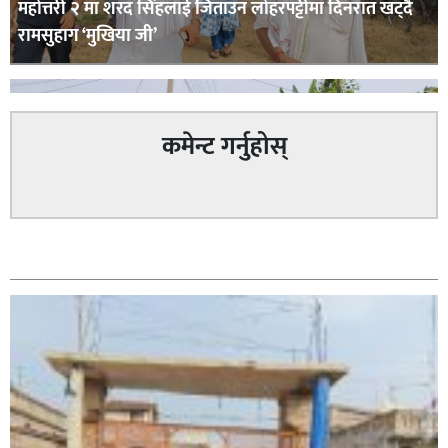
महोत्तरी २ मा शरद सिंहलाई जिताउन लोहरपट्टीमा दिनरात खट्दै
रामसुहाग ‘मुखिया जी’
कमेन्ट गर्नुहोस्
सम्बन्धित
सिराहा – २ मा जनमत छापको उपस्थिति बलियो , जनता उत्साहित