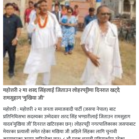
सिराहा-२ मा संजय यादव भिड्ने !
रक्तदान सेवामा जिल्लामै दोस्रो स्थान ल्याएकोमा जनमत नेताद्वय
रेडक्रस सिराहा द्वारा सम्मानित
महोत्तरी २ मा शरद सिंहलाई जिताउन लोहरपट्टीमा दिनरात खट्दै
रामसुहाग ‘मुखिया जी’
महोत्तरी : महोत्तरी २ मा जनता समाजवादी पार्टी (जसपा नेपाल) बाट
प्रतिनिधिसभा सदस्यका उम्मेदवार शरद सिंह भण्डारीलाई जिताउन रामसुहाग
यादव’मुखिया जी’ दिनरात खटिरहका छन्। लोहरपट्टी नगरपालिकाका जसपाबाट
मेयरका प्रत्यासी समेत रहेका मखिया जी अहिले सिंहका लागि चुनावी