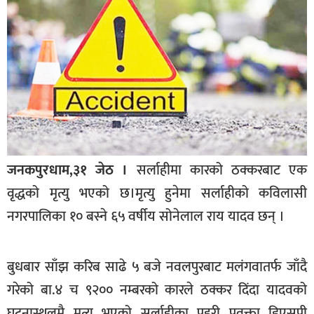
बागमती
कर्णाली
सुदूरपश्चिम
मधेश
विशेष
राजनीति
प्रमुख
जनकपुरधाम,३१ जेठ ।
सर्लाहीमा कारको ठक्करबाट एक
समाचार
वृद्धको मृत्यु भएको छ।मृत्यु हुनेमा सर्लाहीको कविलासी
राष्ट्रिय
नगरपालिका १० बस्ने ६५ वर्षीय सोनेलाल राय यादव छन् ।
अन्तराष्ट्रिय
बुधबार साँझ करिब साढे ५ बजे नवलपुरबाट मलंगवातर्फ जाँदै
अन्तरबार्ता
गरेको बा.४ च ९२०० नम्बरको कारले ठक्कर दिंदा यादवको
अर्थ
घटनास्थलमै मृत्यु भएको सर्लाहीका प्रहरी प्रवक्ता डिएसपी