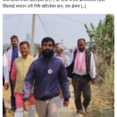
कमाण्डरका रूपमा खटिरहेका छन्। ८ औ पटक चनावी प्रतिस्पर्धामा रहेका
सिंहलाई सघाउन उनी निकै खटिरहेका छन्। उक्त क्षेत्रमा […]
सिराहाको औरहीमा जेन-जी भेला सम्पन्न