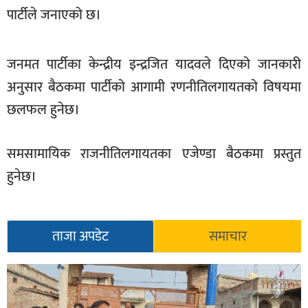
पार्टीले जनाएको छ।
खेलकुद
मनोरञ्जन
जनमत पार्टीका केन्द्रीय इन्द्रजित यादवले दिएको जानकारी
फोटो
अनुसार बैठकमा पार्टीको आगामी रणनीतिलगायतको विषयमा
/
भिडियो
छलफल हुनेछ।
अन्य
समसामायिक राजनीतिलगायतका एजेण्डा बैठकमा प्रस्तुत
समाज
हुनेछ।
शिक्षा
विचार
ताजा अपडेट
समाचार
स्वास्थ्य