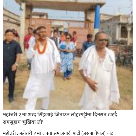
सिराहा-२ मा संजय यादव भिड्ने !
रक्तदान सेवामा जिल्लामै दोस्रो स्थान ल्याएकोमा जनमत नेताद्वय
रेडक्रस सिराहा द्वारा सम्मानित
महोत्तरी २ मा शरद सिंहलाई जिताउन लोहरपट्टीमा दिनरात खट्दै
रामसुहाग ‘मुखिया जी’
महोत्तरी : महोत्तरी २ मा जनता समाजवादी पार्टी (जसपा नेपाल) बाट