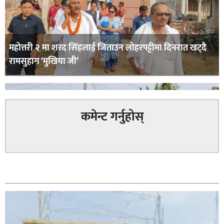
महोत्तरी २ मा शरद सिंहलाई जिताउन लोहरपट्टीमा दिनरात खट्दै
रामसुहाग ‘मुखिया जी’
कमेन्ट गर्नुहोस्
सम्बन्धित
सिराहा – २ मा जनमत छापको उपस्थिति बलियो , जनता उत्साहित