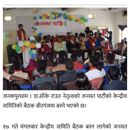
बागमती
कर्णाली
सुदूरपश्चिम
मधेश
विशेष
राजनीति
प्रमुख
समाचार
राष्ट्रिय
जनकपुरधाम । डा.सीके राउत नेतृत्वको जनमत पार्टीको केन्द्रीय
अन्तराष्ट्रिय
समितिको बैठक बीरगंजमा बस्ने भएको छ।
अन्तरबार्ता
अर्थ
१७ गते मंगलबार केन्द्रीय समिति बैठक बस्न लागेको जनमत