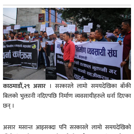
बागमती
कर्णाली
सुदूरपश्चिम
मधेश
विशेष
राजनीति
प्रमुख
समाचार
काठमाडौं,२९ असार
। सरकारले लामो समयदेखिका बाँकी
राष्ट्रिय
बिलको भुक्तानी नदिएपछि निर्माण व्यवसायीहरुले धर्ना दिएका
अन्तराष्ट्रिय
छन् ।
अन्तरबार्ता
असार मसान्त आइसक्दा पनि सरकारले लामो समयदेखिको
अर्थ