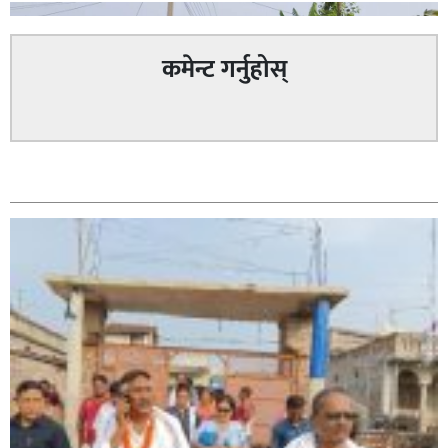
कमेन्ट गर्नुहोस्
सम्बन्धित
सिराहा – २ मा जनमत छापको उपस्थिति बलियो , जनता उत्साहित
सिराहा-२ मा संजय यादव भिड्ने !