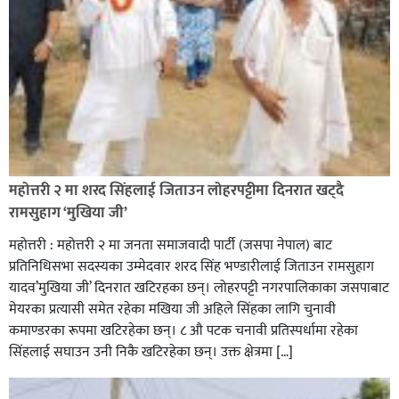
रक्तदान सेवामा जिल्लामै दोस्रो स्थान ल्याएकोमा जनमत नेताद्वय
रेडक्रस सिराहा द्वारा सम्मानित
महोत्तरी २ मा शरद सिंहलाई जिताउन लोहरपट्टीमा दिनरात खट्दै
रामसुहाग ‘मुखिया जी’
महोत्तरी : महोत्तरी २ मा जनता समाजवादी पार्टी (जसपा नेपाल) बाट
प्रतिनिधिसभा सदस्यका उम्मेदवार शरद सिंह भण्डारीलाई जिताउन रामसुहाग
यादव’मुखिया जी’ दिनरात खटिरहका छन्। लोहरपट्टी नगरपालिकाका जसपाबाट
मेयरका प्रत्यासी समेत रहेका मखिया जी अहिले सिंहका लागि चुनावी
कमाण्डरका रूपमा खटिरहेका छन्। ८ औ पटक चनावी प्रतिस्पर्धामा रहेका
सिंहलाई सघाउन उनी निकै खटिरहेका छन्। उक्त क्षेत्रमा […]
सिराहाको औरहीमा जेन-जी भेला सम्पन्न