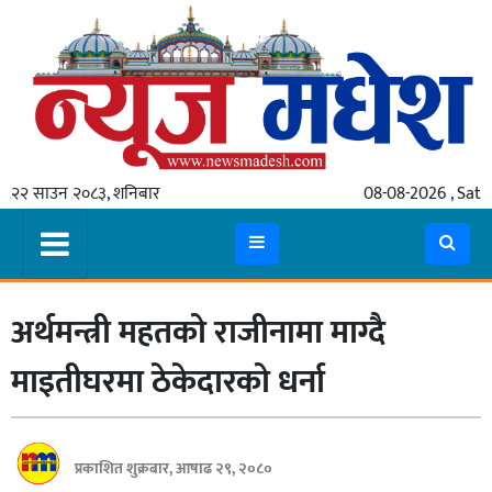
गृहपृष्ठ
समाचार
२२ साउन २०८३, शनिबार
08-08-2026 , Sat
स्थानीय
प्रदेश
कोशी
अर्थमन्त्री महतको राजीनामा माग्दै
मधेश
प्रदेश
माइतीघरमा ठेकेदारको धर्ना
लुम्बिनी
गण्डकी
प्रकाशित शुक्रबार, आषाढ २९, २०८०