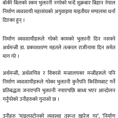
बाँकी बिलको रकम भुक्तानी नगरेको भन्दै शुक्रबार बिहान नेपाल
खेलकुद
निर्माण व्यवसायी महासंघको अगुवाइमा माइतीघर मण्डलमा धर्ना
मनोरञ्जन
दिएका हुन् ।
फोटो
/
निर्माण व्यवसायीहरूले गरेको कामको भुक्तानी दिन नसक्ने
भिडियो
अर्थमन्त्री डा. प्रकाशशरण महतले तत्काल राजीनामा दिन समेत
अन्य
माग गरे ।
समाज
अर्थमन्त्री, अर्थसचिव र विकासे मन्त्रालयका मन्त्रीहरूले पनि
शिक्षा
निर्माण व्यवसायीहरूले गरेका भुक्तानी कुनैपनि किसिमबाट गर्ने
विचार
प्रतिबद्धता जनाएपनि भुक्तानी नपाएपछि बाध्य भएर आन्दोलन
स्वास्थ्य
गर्नुपरेको उनीहरुको गुनासो छ ।
उनीहरु ‘माइलस्टोनको व्यवस्था तुरून्त खारेज गर’, ‘निर्माण