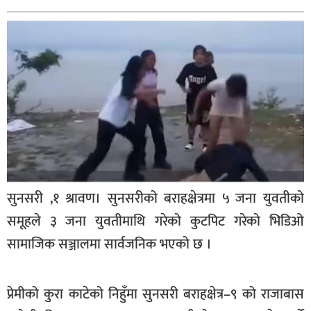
बागमती
कर्णाली
सुदूरपश्चिम
मधेश
विशेष
राजनीति
प्रमुख
समाचार
सुनसरी ,१ श्रावण। सुनसरीको बराहक्षेत्रमा ५ जना युवतीको
राष्ट्रिय
समूहले ३ जना युवतीमाथि गरेको कुटपिट गरेको भिडिओ
अन्तराष्ट्रिय
सामाजिक सञ्जालमा सार्वजनिक भएको छ ।
अन्तरबार्ता
प्रेमीको कुरा काटेको निहुँमा सुनसरी बराहक्षेत्र–९ को राजाबास
अर्थ