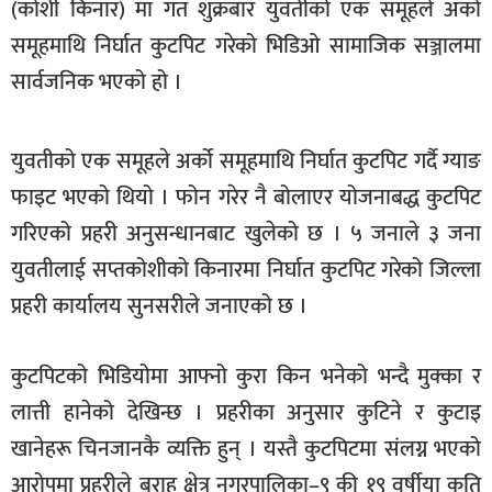
(कोशी किनार) मा गत शुक्रबार युवतीको एक समूहले अर्को
खेलकुद
समूहमाथि निर्घात कुटपिट गरेको भिडिओ सामाजिक सञ्जालमा
मनोरञ्जन
सार्वजनिक भएको हो ।
फोटो
/
युवतीको एक समूहले अर्को समूहमाथि निर्घात कुटपिट गर्दै ग्याङ
भिडियो
फाइट भएको थियो । फोन गरेर नै बोलाएर योजनाबद्ध कुटपिट
अन्य
गरिएको प्रहरी अनुसन्धानबाट खुलेको छ । ५ जनाले ३ जना
समाज
युवतीलाई सप्तकोशीको किनारमा निर्घात कुटपिट गरेको जिल्ला
प्रहरी कार्यालय सुनसरीले जनाएको छ ।
शिक्षा
विचार
कुटपिटको भिडियोमा आफ्नो कुरा किन भनेको भन्दै मुक्का र
स्वास्थ्य
लात्ती हानेको देखिन्छ । प्रहरीका अनुसार कुटिने र कुटाइ
खानेहरू चिनजानकै व्यक्ति हुन् । यस्तै कुटपिटमा संलग्न भएको
आरोपमा प्रहरीले बराह क्षेत्र नगरपालिका–९ की १९ वर्षीया कृति