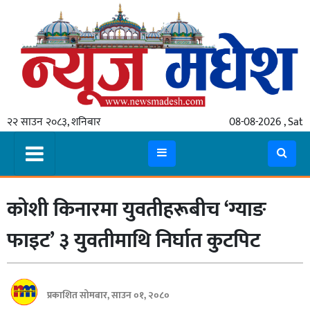
गृहपृष्ठ
समाचार
२२ साउन २०८३, शनिबार
08-08-2026 , Sat
स्थानीय
प्रदेश
कोशी
कोशी किनारमा युवतीहरूबीच ‘ग्याङ
मधेश
प्रदेश
फाइट’ ३ युवतीमाथि निर्घात कुटपिट
लुम्बिनी
गण्डकी
प्रकाशित सोमबार, साउन ०१, २०८०