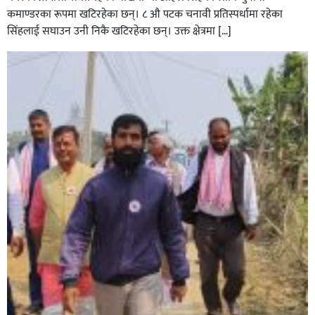
कमाण्डरका रूपमा खटिरहेका छन्। ८ औ पटक चनावी प्रतिस्पर्धामा रहेका
सिंहलाई सघाउन उनी निकै खटिरहेका छन्। उक्त क्षेत्रमा […]
सिराहाको औरहीमा जेन-जी भेला सम्पन्न