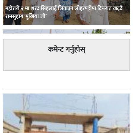
महोत्तरी २ मा शरद सिंहलाई जिताउन लोहरपट्टीमा दिनरात खट्दै
रामसुहाग ‘मुखिया जी’
कमेन्ट गर्नुहोस्
सम्बन्धित
सिराहा – २ मा जनमत छापको उपस्थिति बलियो , जनता उत्साहित