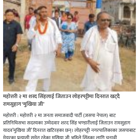
सिराहा-२ मा संजय यादव भिड्ने !
रक्तदान सेवामा जिल्लामै दोस्रो स्थान ल्याएकोमा जनमत नेताद्वय
रेडक्रस सिराहा द्वारा सम्मानित
महोत्तरी २ मा शरद सिंहलाई जिताउन लोहरपट्टीमा दिनरात खट्दै
रामसुहाग ‘मुखिया जी’
महोत्तरी : महोत्तरी २ मा जनता समाजवादी पार्टी (जसपा नेपाल) बाट
प्रतिनिधिसभा सदस्यका उम्मेदवार शरद सिंह भण्डारीलाई जिताउन रामसुहाग
यादव’मुखिया जी’ दिनरात खटिरहका छन्। लोहरपट्टी नगरपालिकाका जसपाबाट
मेयरका प्रत्यासी समेत रहेका मखिया जी अहिले सिंहका लागि चुनावी